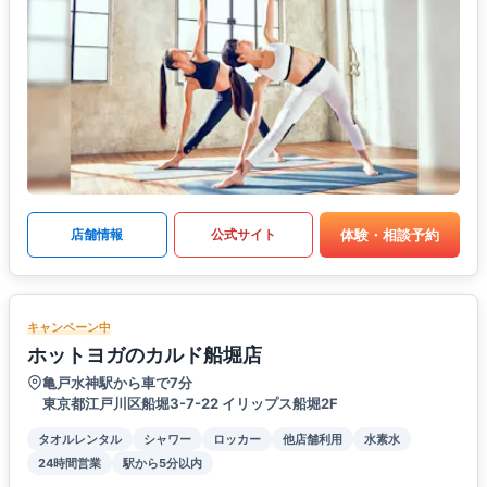
体験・相談予約
店舗情報
公式サイト
キャンペーン中
ホットヨガのカルド船堀店
亀戸水神駅から車で7分
東京都江戸川区船堀3-7-22 イリップス船堀2F
タオルレンタル
シャワー
ロッカー
他店舗利用
水素水
24時間営業
駅から5分以内