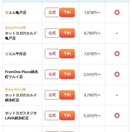
○
公式
予約
ソエル亀戸店
7,678円〜
キャンペーン中
-
公式
予約
ホットヨガのカルド
9,790円〜
亀戸店
○
公式
予約
ソエル平井店
7,678円〜
FromOne Place錦糸
○
公式
予約
2,000円〜
町マルイ店
キャンペーン中
-
公式
予約
ホットヨガのカルド
9,790円〜
錦糸町店
ホットヨガスタジオ
○
公式
予約
5,300円〜
LAVA錦糸町店