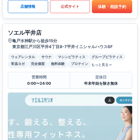
体験・相談予約
店舗情報
公式サイト
ソエル平井店
亀戸水神駅から徒歩15分
東京都江戸川区平井4丁目8-7平井イニシャルハウス6F
ウェアレンタル
サウナ
マシンピラティス
グループピラティス
常温ヨガ
完全個室
無料体験
プロテイン
もっと見る
営業時間
定休日
0:00〜24:00
年末年始を除き無休