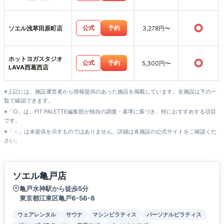
○
公式
予約
ソエル浅草田原町店
3,278円〜
ホットヨガスタジオ
○
公式
予約
5,300円〜
LAVA西葛西店
※上記には、施設運営者から情報提供のあった施設を掲載しています。全施設は下の一
覧で確認できます。
※「○」は、FIT PALETTE編集部が独自の調査・基準に基づき、特におすすめする項目
です。
※「－」は未提供を示すものではありません。詳細は各施設の公式サイトをご確認くだ
さい。
ソエル亀戸店
亀戸水神駅から徒歩5分
東京都江東区亀戸6-56-8
ウェアレンタル
サウナ
マシンピラティス
パーソナルピラティス