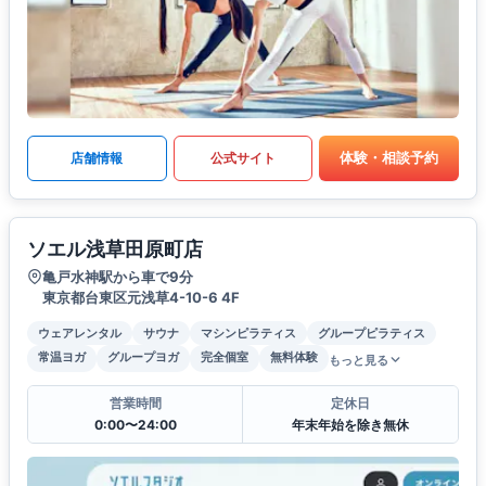
体験・相談予約
店舗情報
公式サイト
ソエル浅草田原町店
亀戸水神駅から車で9分
東京都台東区元浅草4-10-6 4F
ウェアレンタル
サウナ
マシンピラティス
グループピラティス
常温ヨガ
グループヨガ
完全個室
無料体験
もっと見る
営業時間
定休日
0:00〜24:00
年末年始を除き無休