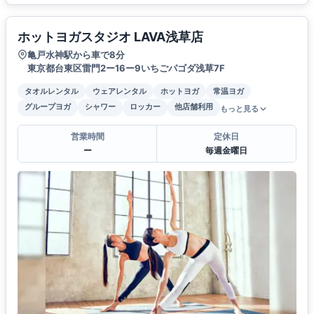
ホットヨガスタジオ LAVA浅草店
亀戸水神駅から車で8分
東京都台東区雷門2ー16ー9いちごパゴダ浅草7F
タオルレンタル
ウェアレンタル
ホットヨガ
常温ヨガ
グループヨガ
シャワー
ロッカー
他店舗利用
もっと見る
営業時間
定休日
ー
毎週金曜日