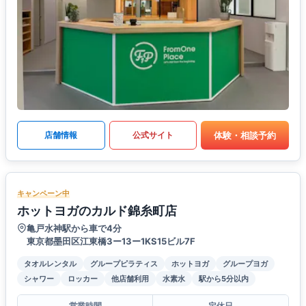
体験・相談予約
店舗情報
公式サイト
キャンペーン中
ホットヨガのカルド錦糸町店
亀戸水神駅から車で4分
東京都墨田区江東橋3ー13ー1KS15ビル7F
タオルレンタル
グループピラティス
ホットヨガ
グループヨガ
シャワー
ロッカー
他店舗利用
水素水
駅から5分以内
営業時間
定休日