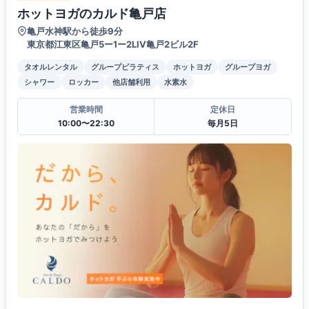
ホットヨガのカルド亀戸店
亀戸水神駅から徒歩9分
東京都江東区亀戸5ー1ー2LIV亀戸2ビル2F
タオルレンタル
グループピラティス
ホットヨガ
グループヨガ
シャワー
ロッカー
他店舗利用
水素水
営業時間
定休日
10:00〜22:30
毎月5日