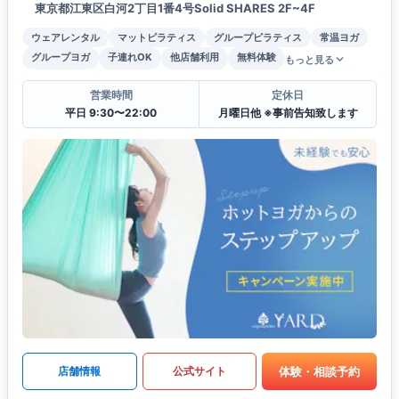
東京都江東区白河2丁目1番4号Solid SHARES 2F~4F
ウェアレンタル
マットピラティス
グループピラティス
常温ヨガ
グループヨガ
子連れOK
他店舗利用
無料体験
もっと見る
営業時間
定休日
平日 9:30〜22:00
月曜日他 ※事前告知致します
体験・相談予約
店舗情報
公式サイト