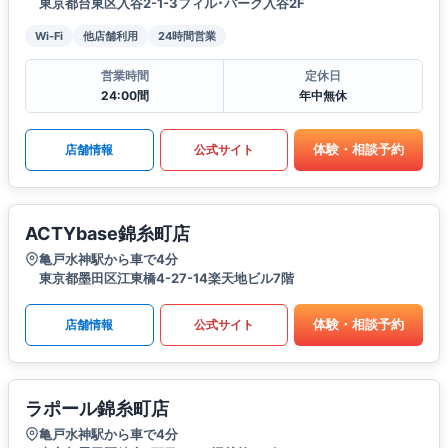
東京都台東区入谷2-1-3フィル･パーク入谷2F
Wi-Fi
他店舗利用
24時間営業
営業時間
定休日
24:00間
年中無休
体験・相談予約
店舗情報
公式サイト
ACTYbase錦糸町店
亀戸水神駅から車で4分
東京都墨田区江東橋4-27-14楽天地ビル7階
体験・相談予約
店舗情報
公式サイト
ラポール錦糸町店
亀戸水神駅から車で4分