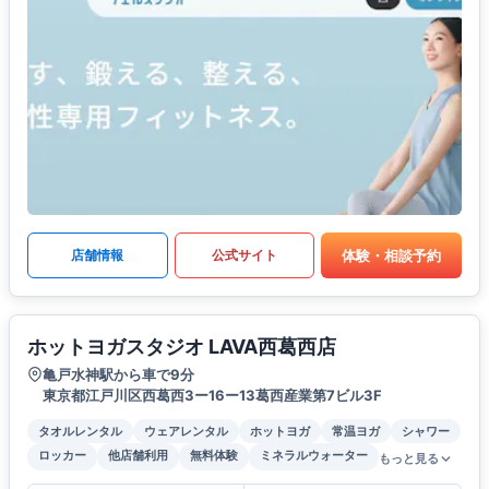
体験・相談予約
店舗情報
公式サイト
ホットヨガスタジオ LAVA西葛西店
亀戸水神駅から車で9分
東京都江戸川区西葛西3ー16ー13葛西産業第7ビル3F
タオルレンタル
ウェアレンタル
ホットヨガ
常温ヨガ
シャワー
ロッカー
他店舗利用
無料体験
ミネラルウォーター
もっと見る