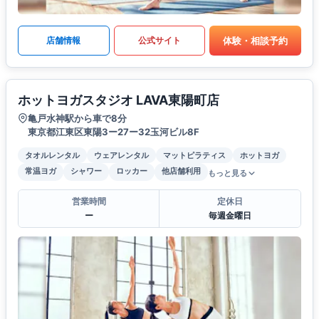
体験・相談予約
店舗情報
公式サイト
ホットヨガスタジオ LAVA東陽町店
亀戸水神駅から車で8分
東京都江東区東陽3ー27ー32玉河ビル8F
タオルレンタル
ウェアレンタル
マットピラティス
ホットヨガ
常温ヨガ
シャワー
ロッカー
他店舗利用
もっと見る
営業時間
定休日
ー
毎週金曜日