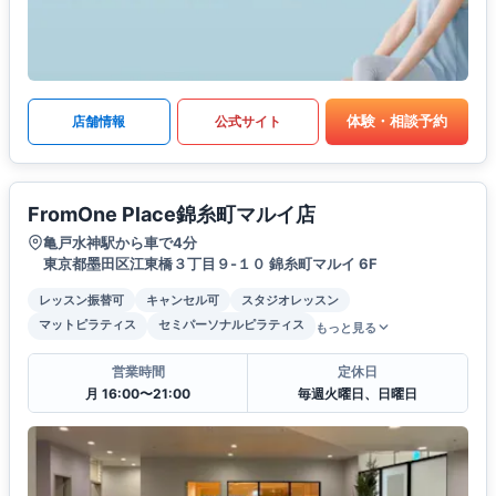
体験・相談予約
店舗情報
公式サイト
FromOne Place錦糸町マルイ店
亀戸水神駅から車で4分
東京都墨田区江東橋３丁目９-１０ 錦糸町マルイ 6F
レッスン振替可
キャンセル可
スタジオレッスン
マットピラティス
セミパーソナルピラティス
もっと見る
営業時間
定休日
月 16:00〜21:00
毎週火曜日、日曜日