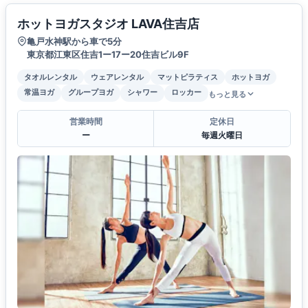
ホットヨガスタジオ LAVA住吉店
亀戸水神駅から車で5分
東京都江東区住吉1ー17ー20住吉ビル9F
タオルレンタル
ウェアレンタル
マットピラティス
ホットヨガ
常温ヨガ
グループヨガ
シャワー
ロッカー
もっと見る
営業時間
定休日
ー
毎週火曜日