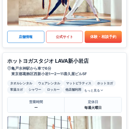
体験・相談予約
店舗情報
公式サイト
ホットヨガスタジオ LAVA新小岩店
亀戸水神駅から車で6分
東京都葛飾区西新小岩1ー2ー11喜久屋ビル5F
タオルレンタル
ウェアレンタル
マットピラティス
ホットヨガ
常温ヨガ
シャワー
ロッカー
他店舗利用
もっと見る
営業時間
定休日
ー
毎週火曜日