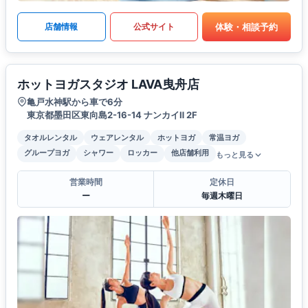
体験・相談予約
店舗情報
公式サイト
ホットヨガスタジオ LAVA曳舟店
亀戸水神駅から車で6分
東京都墨田区東向島2-16-14 ナンカイⅡ 2F
タオルレンタル
ウェアレンタル
ホットヨガ
常温ヨガ
グループヨガ
シャワー
ロッカー
他店舗利用
もっと見る
営業時間
定休日
ー
毎週木曜日