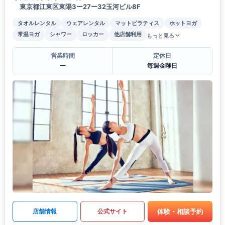
東京都江東区東陽3ー27ー32玉河ビル8F
タオルレンタル
ウェアレンタル
マットピラティス
ホットヨガ
常温ヨガ
シャワー
ロッカー
他店舗利用
もっと見る
営業時間
定休日
ー
毎週金曜日
体験・相談予約
店舗情報
公式サイト