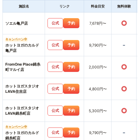
施設名
リンク
料金目安
無料体験
○
公式
予約
ソエル亀戸店
7,678円〜
キャンペーン中
-
公式
予約
ホットヨガのカルド
9,790円〜
亀戸店
FromOne Place錦糸
○
公式
予約
2,000円〜
町マルイ店
ホットヨガスタジオ
○
公式
予約
4,800円〜
LAVA住吉店
ホットヨガスタジオ
○
公式
予約
5,300円〜
LAVA錦糸町店
キャンペーン中
-
公式
予約
ホットヨガのカルド
9,790円〜
錦糸町店