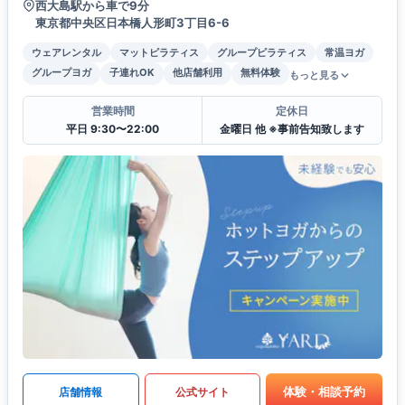
西大島駅から車で9分
東京都中央区日本橋人形町3丁目6-6
ウェアレンタル
マットピラティス
グループピラティス
常温ヨガ
グループヨガ
子連れOK
他店舗利用
無料体験
もっと見る
営業時間
定休日
平日 9:30〜22:00
金曜日 他 ※事前告知致します
体験・相談予約
店舗情報
公式サイト