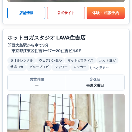
体験・相談予約
店舗情報
公式サイト
ホットヨガスタジオ LAVA住吉店
西大島駅から車で3分
東京都江東区住吉1ー17ー20住吉ビル9F
タオルレンタル
ウェアレンタル
マットピラティス
ホットヨガ
常温ヨガ
グループヨガ
シャワー
ロッカー
もっと見る
営業時間
定休日
ー
毎週火曜日