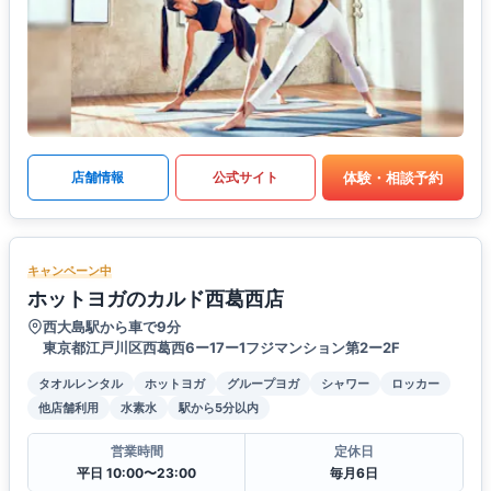
体験・相談予約
店舗情報
公式サイト
キャンペーン中
ホットヨガのカルド西葛西店
西大島駅から車で9分
東京都江戸川区西葛西6ー17ー1フジマンション第2ー2F
タオルレンタル
ホットヨガ
グループヨガ
シャワー
ロッカー
他店舗利用
水素水
駅から5分以内
営業時間
定休日
平日 10:00〜23:00
毎月6日