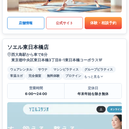
体験・相談予約
店舗情報
公式サイト
ソエル東日本橋店
西大島駅から車で8分
東京都中央区東日本橋3丁目8-1東日本橋コーポラス1F
ウェアレンタル
サウナ
マシンピラティス
グループピラティス
常温ヨガ
完全個室
無料体験
プロテイン
もっと見る
営業時間
定休日
6:00〜24:00
年末年始を除き無休