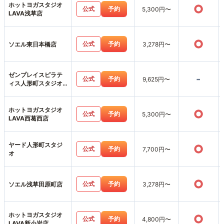
ホットヨガスタジオ
○
公式
予約
5,300円〜
LAVA浅草店
○
公式
予約
ソエル東日本橋店
3,278円〜
ゼンプレイスピラテ
-
公式
予約
9,625円〜
ィス人形町スタジオ
店
ホットヨガスタジオ
○
公式
予約
5,300円〜
LAVA西葛西店
ヤード人形町スタジ
○
公式
予約
7,700円〜
オ
○
公式
予約
ソエル浅草田原町店
3,278円〜
ホットヨガスタジオ
○
公式
予約
4,800円〜
LAVA新小岩店