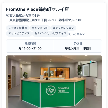
FromOne Place錦糸町マルイ店
西大島駅から車で3分
東京都墨田区江東橋３丁目９-１０ 錦糸町マルイ 6F
レッスン振替可
キャンセル可
スタジオレッスン
マットピラティス
セミパーソナルピラティス
もっと見る
営業時間
定休日
月 16:00〜21:00
毎週火曜日、日曜日