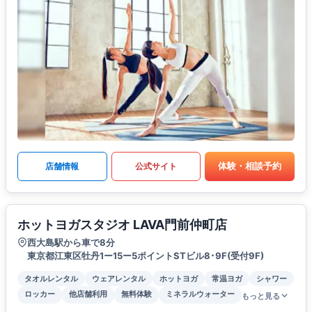
体験・相談予約
店舗情報
公式サイト
ホットヨガスタジオ LAVA門前仲町店
西大島駅から車で8分
東京都江東区牡丹1ー15ー5ポイントSTビル8･9F(受付9F)
タオルレンタル
ウェアレンタル
ホットヨガ
常温ヨガ
シャワー
ロッカー
他店舗利用
無料体験
ミネラルウォーター
もっと見る