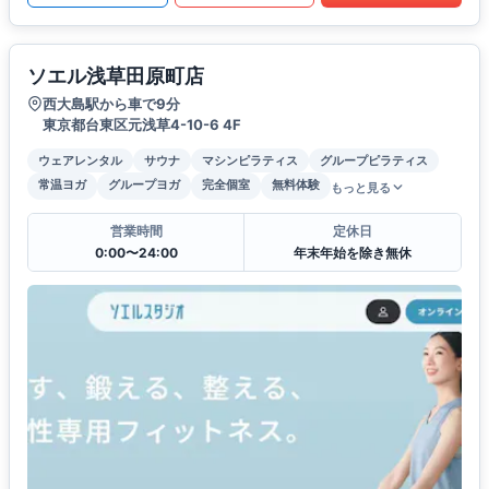
ソエル浅草田原町店
西大島駅から車で9分
東京都台東区元浅草4-10-6 4F
ウェアレンタル
サウナ
マシンピラティス
グループピラティス
常温ヨガ
グループヨガ
完全個室
無料体験
もっと見る
営業時間
定休日
0:00〜24:00
年末年始を除き無休