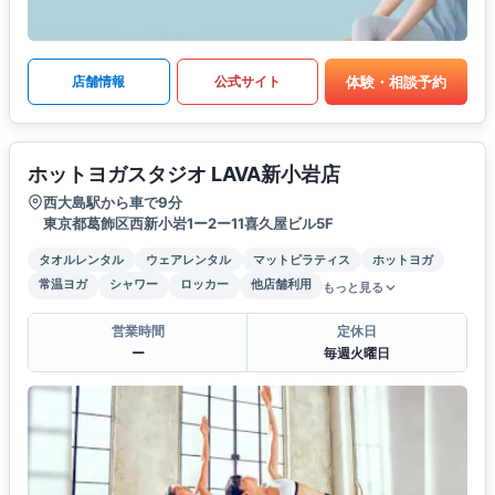
体験・相談予約
店舗情報
公式サイト
ホットヨガスタジオ LAVA新小岩店
西大島駅から車で9分
東京都葛飾区西新小岩1ー2ー11喜久屋ビル5F
タオルレンタル
ウェアレンタル
マットピラティス
ホットヨガ
常温ヨガ
シャワー
ロッカー
他店舗利用
もっと見る
営業時間
定休日
ー
毎週火曜日