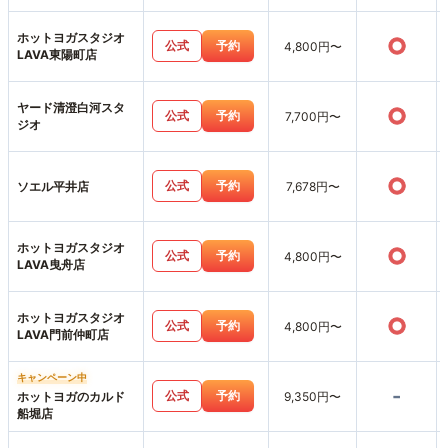
ホットヨガスタジオ
○
公式
予約
4,800円〜
LAVA東陽町店
ヤード清澄白河スタ
○
公式
予約
7,700円〜
ジオ
○
公式
予約
ソエル平井店
7,678円〜
ホットヨガスタジオ
○
公式
予約
4,800円〜
LAVA曳舟店
ホットヨガスタジオ
○
公式
予約
4,800円〜
LAVA門前仲町店
キャンペーン中
-
公式
予約
ホットヨガのカルド
9,350円〜
船堀店