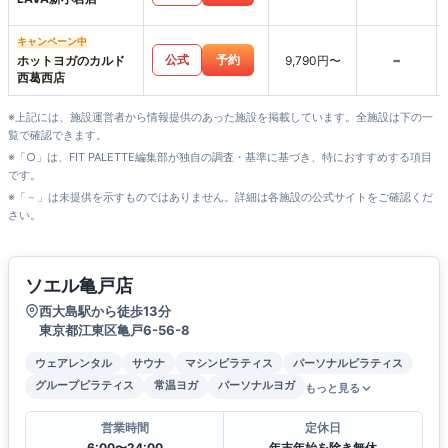
キャンペーン中
-
公式
予約
ホットヨガのカルド
9,790円〜
西葛西店
※上記には、施設運営者から情報提供のあった施設を掲載しています。全施設は下の一
覧で確認できます。
※「○」は、FIT PALETTE編集部が独自の調査・基準に基づき、特におすすめする項目
です。
※「－」は未提供を示すものではありません。詳細は各施設の公式サイトをご確認くだ
さい。
ソエル亀戸店
西大島駅から徒歩13分
東京都江東区亀戸6-56-8
ウェアレンタル
サウナ
マシンピラティス
パーソナルピラティス
グループピラティス
常温ヨガ
パーソナルヨガ
もっと見る
営業時間
定休日
6:00〜24:00
年末年始を除き無休