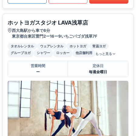
ホットヨガスタジオ LAVA浅草店
西大島駅から車で8分
東京都台東区雷門2ー16ー9いちごパゴダ浅草7F
タオルレンタル
ウェアレンタル
ホットヨガ
常温ヨガ
グループヨガ
シャワー
ロッカー
他店舗利用
もっと見る
営業時間
定休日
ー
毎週金曜日