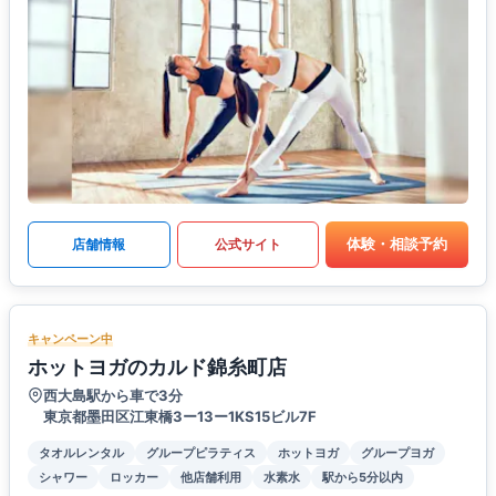
体験・相談予約
店舗情報
公式サイト
キャンペーン中
ホットヨガのカルド錦糸町店
西大島駅から車で3分
東京都墨田区江東橋3ー13ー1KS15ビル7F
タオルレンタル
グループピラティス
ホットヨガ
グループヨガ
シャワー
ロッカー
他店舗利用
水素水
駅から5分以内