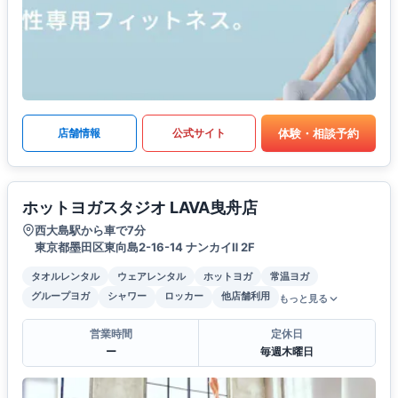
体験・相談予約
店舗情報
公式サイト
ホットヨガスタジオ LAVA曳舟店
西大島駅から車で7分
東京都墨田区東向島2-16-14 ナンカイⅡ 2F
タオルレンタル
ウェアレンタル
ホットヨガ
常温ヨガ
グループヨガ
シャワー
ロッカー
他店舗利用
もっと見る
営業時間
定休日
ー
毎週木曜日