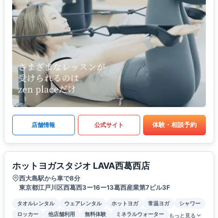
体験・相談予約
店舗情報
公式サイト
ホットヨガスタジオ LAVA西葛西店
西大島駅から車で8分
東京都江戸川区西葛西3ー16ー13葛西産業第7ビル3F
タオルレンタル
ウェアレンタル
ホットヨガ
常温ヨガ
シャワー
ロッカー
他店舗利用
無料体験
ミネラルウォーター
もっと見る