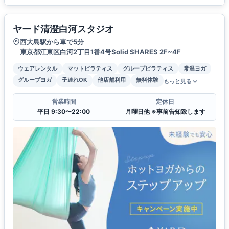
ヤード清澄白河スタジオ
西大島駅から車で5分
東京都江東区白河2丁目1番4号Solid SHARES 2F~4F
ウェアレンタル
マットピラティス
グループピラティス
常温ヨガ
グループヨガ
子連れOK
他店舗利用
無料体験
もっと見る
営業時間
定休日
平日 9:30〜22:00
月曜日他 ※事前告知致します