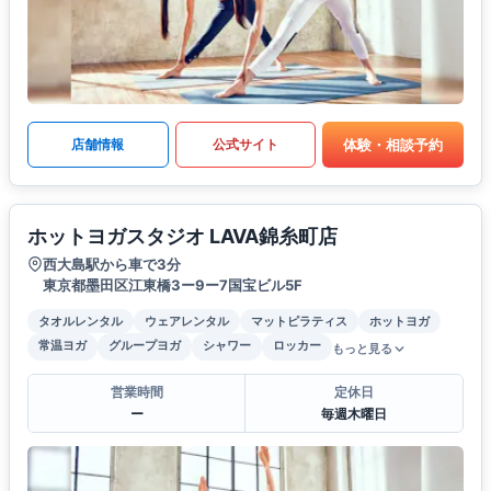
体験・相談予約
店舗情報
公式サイト
ホットヨガスタジオ LAVA錦糸町店
西大島駅から車で3分
東京都墨田区江東橋3ー9ー7国宝ビル5F
タオルレンタル
ウェアレンタル
マットピラティス
ホットヨガ
常温ヨガ
グループヨガ
シャワー
ロッカー
もっと見る
営業時間
定休日
ー
毎週木曜日