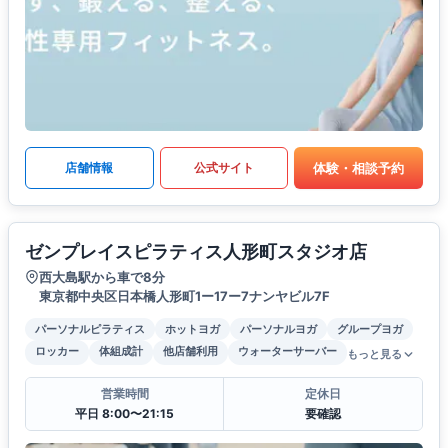
体験・相談予約
店舗情報
公式サイト
ゼンプレイスピラティス人形町スタジオ店
西大島駅から車で8分
東京都中央区日本橋人形町1ー17ー7ナンヤビル7F
パーソナルピラティス
ホットヨガ
パーソナルヨガ
グループヨガ
ロッカー
体組成計
他店舗利用
ウォーターサーバー
もっと見る
営業時間
定休日
平日 8:00〜21:15
要確認