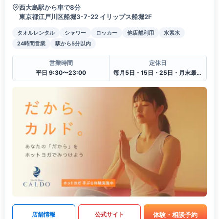
西大島駅から車で8分
東京都江戸川区船堀3-7-22 イリップス船堀2F
タオルレンタル
シャワー
ロッカー
他店舗利用
水素水
24時間営業
駅から5分以内
営業時間
定休日
平日 9:30〜23:00
毎月5日・15日・25日・月末最終日
体験・相談予約
店舗情報
公式サイト