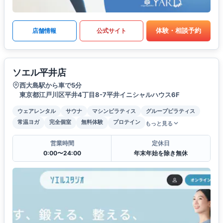
体験・相談予約
店舗情報
公式サイト
ソエル平井店
西大島駅から車で5分
東京都江戸川区平井4丁目8-7平井イニシャルハウス6F
ウェアレンタル
サウナ
マシンピラティス
グループピラティス
常温ヨガ
完全個室
無料体験
プロテイン
もっと見る
営業時間
定休日
0:00〜24:00
年末年始を除き無休