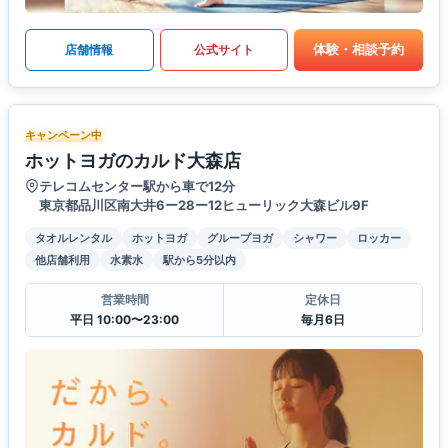
体験・相談予約
店舗情報
公式サイト
キャンペーン中
ホットヨガのカルド大森店
テレコムセンター駅から車で12分
東京都品川区南大井6ー28ー12ヒューリック大森ビル9F
タオルレンタル
ホットヨガ
グループヨガ
シャワー
ロッカー
他店舗利用
水素水
駅から5分以内
営業時間
定休日
平日 10:00〜23:00
毎月6日