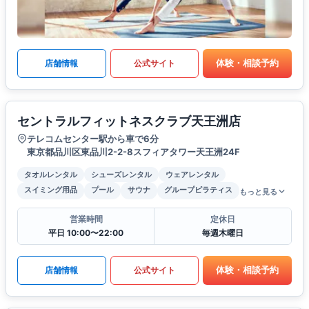
体験・相談予約
店舗情報
公式サイト
セントラルフィットネスクラブ天王洲店
テレコムセンター駅から車で6分
東京都品川区東品川2-2-8スフィアタワー天王洲24F
タオルレンタル
シューズレンタル
ウェアレンタル
スイミング用品
プール
サウナ
グループピラティス
もっと見る
営業時間
定休日
平日 10:00〜22:00
毎週木曜日
体験・相談予約
店舗情報
公式サイト