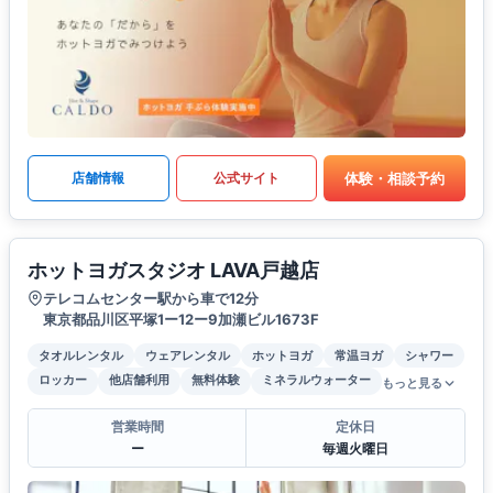
体験・相談予約
店舗情報
公式サイト
ホットヨガスタジオ LAVA戸越店
テレコムセンター駅から車で12分
東京都品川区平塚1ー12ー9加瀬ビル1673F
タオルレンタル
ウェアレンタル
ホットヨガ
常温ヨガ
シャワー
ロッカー
他店舗利用
無料体験
ミネラルウォーター
もっと見る
営業時間
定休日
ー
毎週火曜日