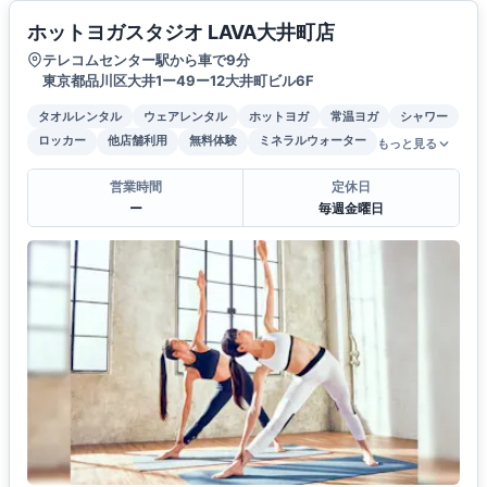
ホットヨガスタジオ LAVA大井町店
テレコムセンター駅から車で9分
東京都品川区大井1ー49ー12大井町ビル6F
タオルレンタル
ウェアレンタル
ホットヨガ
常温ヨガ
シャワー
ロッカー
他店舗利用
無料体験
ミネラルウォーター
もっと見る
営業時間
定休日
ー
毎週金曜日