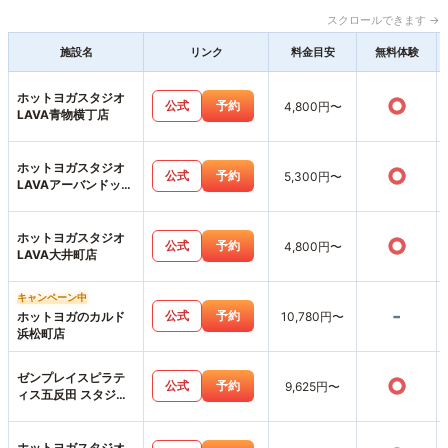
スクロールできます →
施設名
リンク
料金目安
無料体験
ホットヨガスタジオ
○
公式
予約
4,800円〜
LAVA青物横丁店
ホットヨガスタジオ
○
公式
予約
5,300円〜
LAVAアーバンドック
ららぽーと豊洲3店
ホットヨガスタジオ
○
公式
予約
4,800円〜
LAVA大井町店
キャンペーン中
-
公式
予約
ホットヨガのカルド
10,780円〜
浜松町店
ゼンプレイスピラテ
○
公式
予約
9,625円〜
ィス五反田 スタジオ
店
ホットヨガスタジオ