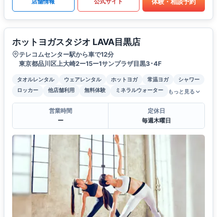
体験・相談予約
店舗情報
公式サイト
ホットヨガスタジオ LAVA目黒店
テレコムセンター駅から車で12分
東京都品川区上大崎2ー15ー1サンプラザ目黒3･4F
タオルレンタル
ウェアレンタル
ホットヨガ
常温ヨガ
シャワー
ロッカー
他店舗利用
無料体験
ミネラルウォーター
もっと見る
営業時間
定休日
ー
毎週木曜日