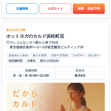
体験・相談予約
店舗情報
公式サイト
キャンペーン中
ホットヨガのカルド浜松町店
テレコムセンター駅から車で10分
東京都港区海岸1ー2ー3汐留芝離宮ビルディング3F
タオルレンタル
ホットヨガ
グループヨガ
シャワー
ロッカー
他店舗利用
水素水
駅から5分以内
営業時間
定休日
月・水・木 10:00〜22:00
毎月6日