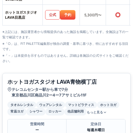
ホットヨガスタジオ
○
公式
予約
5,300円〜
LAVA目黒店
※上記には、施設運営者から情報提供のあった施設を掲載しています。全施設は下の一
覧で確認できます。
※「○」は、FIT PALETTE編集部が独自の調査・基準に基づき、特におすすめする項目
です。
※「－」は未提供を示すものではありません。詳細は各施設の公式サイトをご確認くだ
さい。
ホットヨガスタジオ LAVA青物横丁店
テレコムセンター駅から車で7分
東京都品川区南品川2ー4ー7アサミビル11F
タオルレンタル
ウェアレンタル
マットピラティス
ホットヨガ
常温ヨガ
シャワー
ロッカー
他店舗利用
もっと見る
営業時間
定休日
ー
毎週木曜日