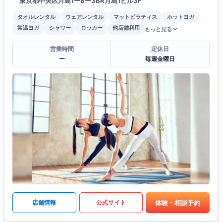
東京都中央区月島1ー8ー3BR月島1ビル3F
タオルレンタル
ウェアレンタル
マットピラティス
ホットヨガ
常温ヨガ
シャワー
ロッカー
他店舗利用
もっと見る
営業時間
定休日
ー
毎週金曜日
体験・相談予約
店舗情報
公式サイト