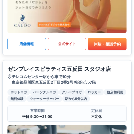
体験・相談予約
店舗情報
公式サイト
ゼンプレイスピラティス五反田 スタジオ店
テレコムセンター駅から車で10分
東京都品川区東五反田2丁目2番2号 松楽ビル7階
ホットヨガ
パーソナルヨガ
グループヨガ
ロッカー
他店舗利用
無料体験
ウォーターサーバー
駅から5分以内
営業時間
定休日
平日 9:30〜21:00
不定休