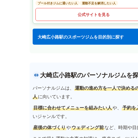
プール付きジムに通いたい人
運動不足を解消したい人
公式サイトを見る
大崎広小路駅のスポーツジムを目的別に探す
大崎広小路駅のパーソナルジムを
パーソナルジムは、
運動の進め方を一人で決める
人
に向いています。
目標に合わせてメニューを組みたい人
や、
予約を
いジャンルです。
産後の体づくり
や
ウェディング前
など、時期や目