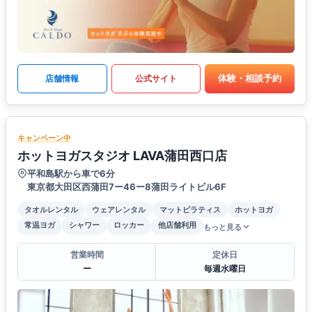
体験・相談予約
店舗情報
公式サイト
キャンペーン中
ホットヨガスタジオ LAVA蒲田西口店
平和島駅から車で6分
東京都大田区西蒲田7ー46ー8蒲田ライトビル6F
タオルレンタル
ウェアレンタル
マットピラティス
ホットヨガ
常温ヨガ
シャワー
ロッカー
他店舗利用
もっと見る
営業時間
定休日
ー
毎週水曜日