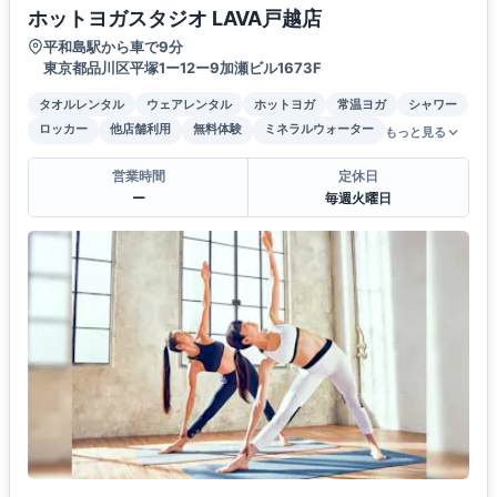
ホットヨガスタジオ LAVA戸越店
平和島駅から車で9分
東京都品川区平塚1ー12ー9加瀬ビル1673F
タオルレンタル
ウェアレンタル
ホットヨガ
常温ヨガ
シャワー
ロッカー
他店舗利用
無料体験
ミネラルウォーター
もっと見る
営業時間
定休日
ー
毎週火曜日