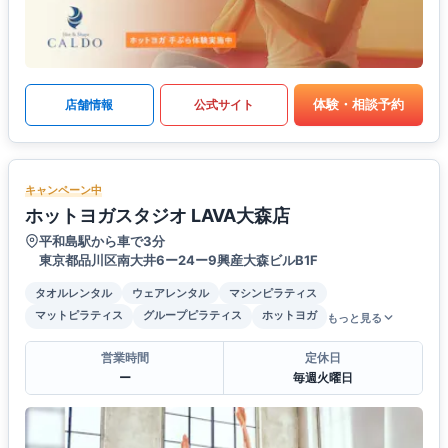
体験・相談予約
店舗情報
公式サイト
キャンペーン中
ホットヨガスタジオ LAVA大森店
平和島駅から車で3分
東京都品川区南大井6ー24ー9興産大森ビルB1F
タオルレンタル
ウェアレンタル
マシンピラティス
マットピラティス
グループピラティス
ホットヨガ
もっと見る
営業時間
定休日
ー
毎週火曜日