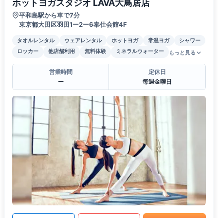
ホットヨガスタジオ LAVA大鳥居店
平和島駅から車で7分
東京都大田区羽田1ー2ー6奉仕会館4F
タオルレンタル
ウェアレンタル
ホットヨガ
常温ヨガ
シャワー
ロッカー
他店舗利用
無料体験
ミネラルウォーター
もっと見る
営業時間
定休日
ー
毎週金曜日