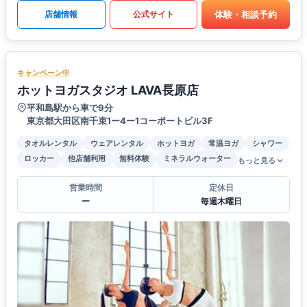
体験・相談予約
店舗情報
公式サイト
キャンペーン中
ホットヨガスタジオ LAVA長原店
平和島駅から車で9分
東京都大田区南千束1ー4ー1コーポートビル3F
タオルレンタル
ウェアレンタル
ホットヨガ
常温ヨガ
シャワー
ロッカー
他店舗利用
無料体験
ミネラルウォーター
もっと見る
営業時間
定休日
ー
毎週木曜日