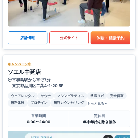
体験・相談予約
店舗情報
公式サイト
キャンペーン中
ソエル中延店
平和島駅から車で7分
東京都品川区二葉4-1-20 5F
ウェアレンタル
サウナ
マシンピラティス
常温ヨガ
完全個室
無料体験
プロテイン
無料カウンセリング
もっと見る
営業時間
定休日
0:00〜24:00
年末年始を除き無休