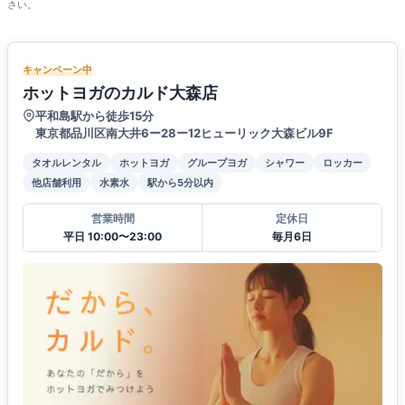
さい。
キャンペーン中
ホットヨガのカルド大森店
平和島駅から徒歩15分
東京都品川区南大井6ー28ー12ヒューリック大森ビル9F
タオルレンタル
ホットヨガ
グループヨガ
シャワー
ロッカー
他店舗利用
水素水
駅から5分以内
営業時間
定休日
平日 10:00〜23:00
毎月6日