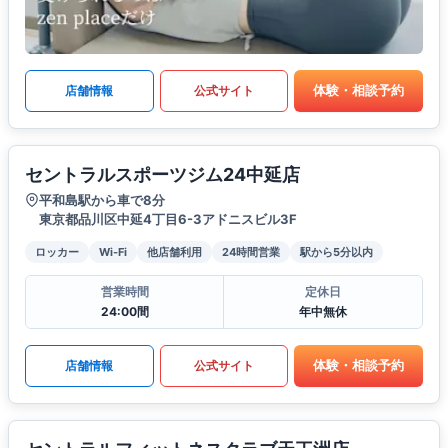
体験・相談予約
店舗情報
公式サイト
セントラルスポーツジム24中延店
平和島駅から車で8分
東京都品川区中延4丁目6-3アドニスビル3F
ロッカー
Wi-Fi
他店舗利用
24時間営業
駅から5分以内
営業時間
定休日
24:00間
年中無休
体験・相談予約
店舗情報
公式サイト