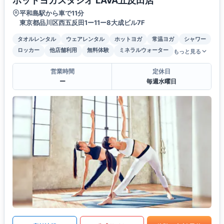
ホットヨガスタジオ LAVA五反田店
平和島駅から車で11分
東京都品川区西五反田1ー11ー8大成ビル7F
タオルレンタル
ウェアレンタル
ホットヨガ
常温ヨガ
シャワー
ロッカー
他店舗利用
無料体験
ミネラルウォーター
もっと見る
営業時間
定休日
ー
毎週水曜日