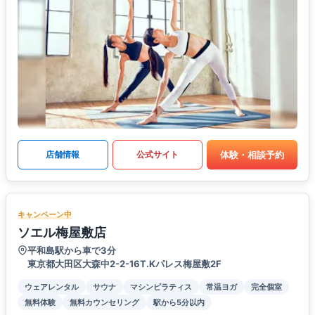
体験・相談予約
店舗情報
公式サイト
キャンペーン中
ソエル梅屋敷店
平和島駅から車で3分
東京都大田区大森中2-2-16T.Kパレス梅屋敷2F
ウェアレンタル
サウナ
マシンピラティス
常温ヨガ
完全個室
無料体験
無料カウンセリング
駅から5分以内