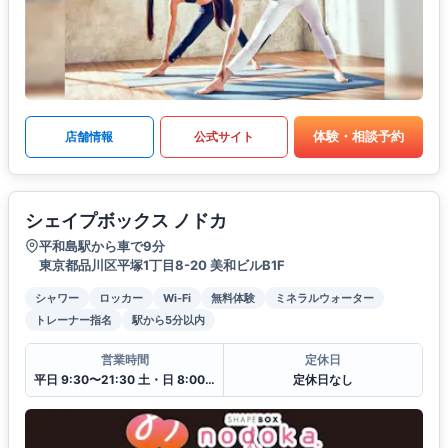
体験・相談予約
店舗情報
公式サイト
シェイプボックス ノドカ
平和島駅から車で9分
東京都品川区平塚1丁目8-20 美和ビルB1F
シャワー
ロッカー
Wi-Fi
無料体験
ミネラルウォーター
トレーナー指名
駅から5分以内
営業時間
定休日
平日 9:30〜21:30 土・日 8:00〜18:30
定休日なし