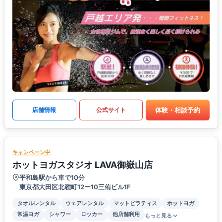
体験・相談予約
店舗情報
公式サイト
キャンペーン中
ホットヨガスタジオ LAVA御嶽山店
平和島駅から車で10分
東京都大田区北嶺町12ー10三侑ビル1F
タオルレンタル
ウェアレンタル
マットピラティス
ホットヨガ
常温ヨガ
シャワー
ロッカー
他店舗利用
もっと見る