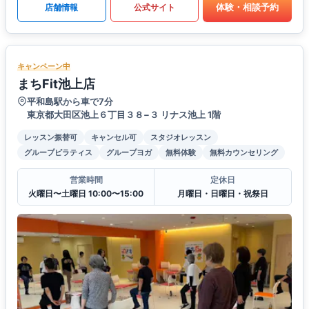
体験・相談予約
店舗情報
公式サイト
キャンペーン中
まちFit池上店
平和島駅から車で7分
東京都大田区池上６丁目３８−３ リナス池上 1階
レッスン振替可
キャンセル可
スタジオレッスン
グループピラティス
グループヨガ
無料体験
無料カウンセリング
営業時間
定休日
火曜日〜土曜日 10:00〜15:00
月曜日・日曜日・祝祭日