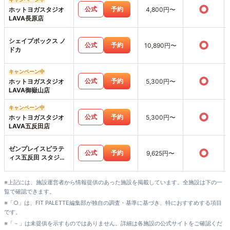
○
公式
予約
ホットヨガスタジオ
4,800円〜
LAVA長原店
シェイプボックス ノ
○
公式
予約
10,890円〜
ドカ
キャンペーン中
○
公式
予約
ホットヨガスタジオ
5,300円〜
LAVA御嶽山店
キャンペーン中
○
公式
予約
ホットヨガスタジオ
5,300円〜
LAVA五反田店
ゼンプレイスピラテ
○
公式
予約
9,625円〜
ィス五反田 スタジオ
店
※上記には、施設運営者から情報提供のあった施設を掲載しています。全施設は下の一
覧で確認できます。
※「○」は、FIT PALETTE編集部が独自の調査・基準に基づき、特におすすめする項目
です。
※「－」は未提供を示すものではありません。詳細は各施設の公式サイトをご確認くだ