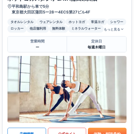
平和島駅から車で5分
東京都大田区蒲田5ー28ー4ECS第27ビル4F
タオルレンタル
ウェアレンタル
ホットヨガ
常温ヨガ
シャワー
ロッカー
他店舗利用
無料体験
ミネラルウォーター
もっと見る
営業時間
定休日
ー
毎週木曜日
体験・相談予約
店舗情報
公式サイト