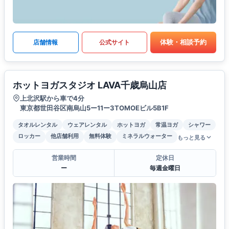
体験・相談予約
店舗情報
公式サイト
ホットヨガスタジオ LAVA千歳烏山店
上北沢駅から車で4分
東京都世田谷区南烏山5ー11ー3TOMOEビル5B1F
タオルレンタル
ウェアレンタル
ホットヨガ
常温ヨガ
シャワー
ロッカー
他店舗利用
無料体験
ミネラルウォーター
もっと見る
営業時間
定休日
ー
毎週金曜日