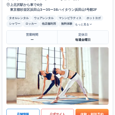
上北沢駅から車で4分
東京都杉並区浜田山3ー35ー38ハイタウン浜田山1号館2F
タオルレンタル
ウェアレンタル
マシンピラティス
ホットヨガ
シャワー
ロッカー
他店舗利用
無料体験
もっと見る
営業時間
定休日
ー
毎週金曜日
体験・相談予約
店舗情報
公式サイト