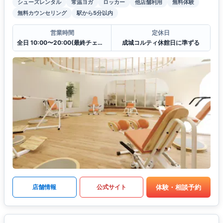
シューズレンタル
常温ヨガ
ロッカー
他店舗利用
無料体験
無料カウンセリング
駅から5分以内
営業時間
定休日
全日 10:00〜20:00(最終チェックイン19:30)
成城コルティ休館日に準ずる
体験・相談予約
店舗情報
公式サイト