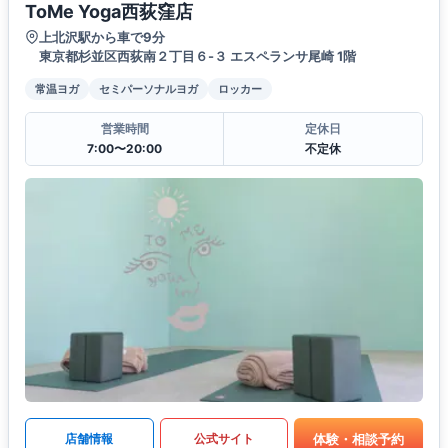
ToMe Yoga西荻窪店
上北沢駅から車で9分
東京都杉並区西荻南２丁目６-３ エスペランサ尾崎 1階
常温ヨガ
セミパーソナルヨガ
ロッカー
営業時間
定休日
7:00〜20:00
不定休
体験・相談予約
店舗情報
公式サイト