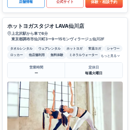
体験・相談予約
店舗情報
公式サイト
ホットヨガスタジオ LAVA仙川店
上北沢駅から車で8分
東京都調布市仙川町3ー9ー15モンヴィラージュ仙川2F
タオルレンタル
ウェアレンタル
ホットヨガ
常温ヨガ
シャワー
ロッカー
他店舗利用
無料体験
ミネラルウォーター
もっと見る
営業時間
定休日
ー
毎週火曜日