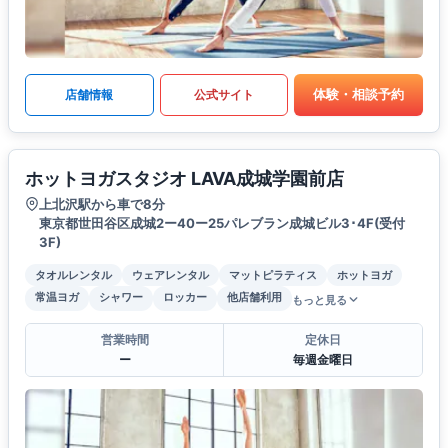
体験・相談予約
店舗情報
公式サイト
ホットヨガスタジオ LAVA成城学園前店
上北沢駅から車で8分
東京都世田谷区成城2ー40ー25パレブラン成城ビル3･4F(受付
3F)
タオルレンタル
ウェアレンタル
マットピラティス
ホットヨガ
常温ヨガ
シャワー
ロッカー
他店舗利用
もっと見る
営業時間
定休日
ー
毎週金曜日