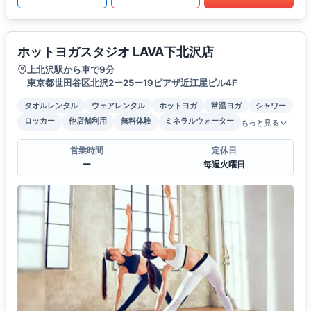
ホットヨガスタジオ LAVA下北沢店
上北沢駅から車で9分
東京都世田谷区北沢2ー25ー19ピアザ近江屋ビル4F
タオルレンタル
ウェアレンタル
ホットヨガ
常温ヨガ
シャワー
ロッカー
他店舗利用
無料体験
ミネラルウォーター
もっと見る
営業時間
定休日
ー
毎週火曜日