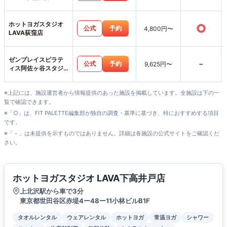
ホットヨガスタジオ
○
公式
予約
4,800円〜
LAVA荻窪店
ゼンプレイスピラテ
-
公式
予約
9,625円〜
ィス阿佐ヶ谷スタジ
オ店
※上記には、施設運営者から情報提供のあった施設を掲載しています。全施設は下の一
覧で確認できます。
※「○」は、FIT PALETTE編集部が独自の調査・基準に基づき、特におすすめする項目
です。
※「－」は未提供を示すものではありません。詳細は各施設の公式サイトをご確認くだ
さい。
ホットヨガスタジオ LAVA下高井戸店
上北沢駅から車で3分
東京都世田谷区赤堤4ー48ー11小林ビルB1F
タオルレンタル
ウェアレンタル
ホットヨガ
常温ヨガ
シャワー