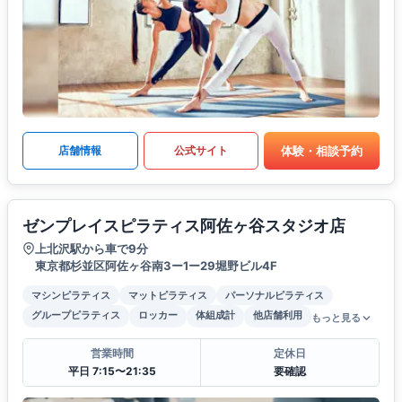
体験・相談予約
店舗情報
公式サイト
ゼンプレイスピラティス阿佐ヶ谷スタジオ店
上北沢駅から車で9分
東京都杉並区阿佐ヶ谷南3ー1ー29堀野ビル4F
マシンピラティス
マットピラティス
パーソナルピラティス
グループピラティス
ロッカー
体組成計
他店舗利用
もっと見る
営業時間
定休日
平日 7:15〜21:35
要確認