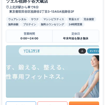
ソエル祖師ヶ谷大蔵店
上北沢駅から車で6分
東京都世田谷区祖師谷2丁目3-13ASA祖師谷2F
ウェアレンタル
サウナ
マシンピラティス
常温ヨガ
完全個室
無料体験
プロテイン
無料カウンセリング
24時間営業
営業時間
定休日
0:00〜24:00
年末年始を除き無休