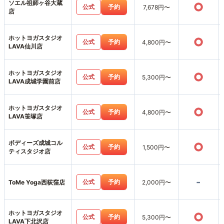
ソエル祖師ヶ谷大蔵
○
公式
予約
7,678円〜
店
ホットヨガスタジオ
○
公式
予約
4,800円〜
LAVA仙川店
ホットヨガスタジオ
○
公式
予約
5,300円〜
LAVA成城学園前店
ホットヨガスタジオ
○
公式
予約
4,800円〜
LAVA笹塚店
ボディーズ成城コル
○
公式
予約
1,500円〜
ティスタジオ店
-
公式
予約
ToMe Yoga西荻窪店
2,000円〜
ホットヨガスタジオ
○
公式
予約
5,300円〜
LAVA下北沢店