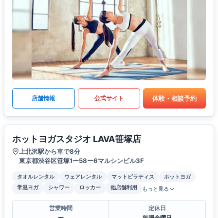
体験・相談予約
店舗情報
公式サイト
ホットヨガスタジオ LAVA笹塚店
上北沢駅から車で8分
東京都渋谷区笹塚1ー58ー6マルシンビル3F
タオルレンタル
ウェアレンタル
マットピラティス
ホットヨガ
常温ヨガ
シャワー
ロッカー
他店舗利用
もっと見る
営業時間
定休日
ー
毎週金曜日