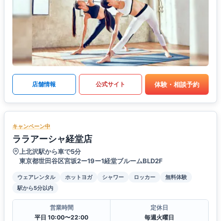
体験・相談予約
店舗情報
公式サイト
キャンペーン中
ララアーシャ経堂店
上北沢駅から車で5分
東京都世田谷区宮坂2ー19ー1経堂ブルームBLD2F
ウェアレンタル
ホットヨガ
シャワー
ロッカー
無料体験
駅から5分以内
営業時間
定休日
平日 10:00〜22:00
毎週火曜日