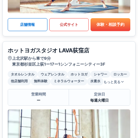
体験・相談予約
店舗情報
公式サイト
ホットヨガスタジオ LAVA荻窪店
上北沢駅から車で9分
東京都杉並区上荻1ー17ー1シンフォニーシティー3F
タオルレンタル
ウェアレンタル
ホットヨガ
シャワー
ロッカー
他店舗利用
無料体験
ミネラルウォーター
水素水
もっと見る
営業時間
定休日
ー
毎週火曜日