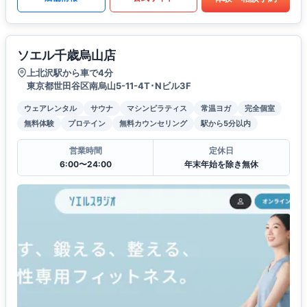
ソエル千歳烏山店
上北沢駅から車で4分
東京都世田谷区南烏山5-11-4T･Nビル3F
ウェアレンタル
サウナ
マシンピラティス
常温ヨガ
完全個室
無料体験
プロテイン
無料カウンセリング
駅から5分以内
営業時間
定休日
6:00〜24:00
年末年始を除き無休