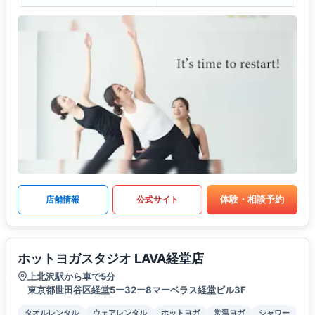
体験・相談予約
店舗情報
公式サイト
ホットヨガスタジオ LAVA経堂店
上北沢駅から車で5分
東京都世田谷区経堂5ー32ー8マーベラス経堂ビル3F
タオルレンタル
ウェアレンタル
ホットヨガ
常温ヨガ
シャワー