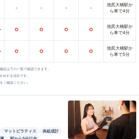
池尻大橋駅か
-
-
-
-
ら車で4分
池尻大橋駅か
〜
○
○
○
○
ら車で4分
池尻大橋駅か
〜
○
○
○
○
ら車で5分
全施設は下の一覧で確認できます。
すすめする項目です。
をご確認ください。
マットピラティス
体組成計
導
駅から5分以内