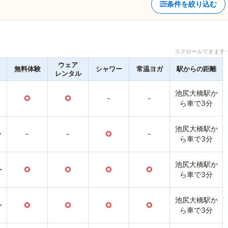
条件を絞り込む
スクロールできます 
ウェア
無料体験
シャワー
常温ヨガ
駅からの距離
レンタル
池尻大橋駅か
○
○
-
-
ら車で3分
池尻大橋駅か
〜
-
-
○
-
ら車で3分
池尻大橋駅か
〜
○
○
○
○
ら車で3分
池尻大橋駅か
〜
○
○
○
○
ら車で3分