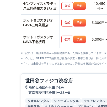
ゼンプレイスピラティ
10,450
公式
予約
ス三軒茶屋スタジオ店
円〜
ホットヨガスタジオ
5,300円
公式
予約
LAVA三軒茶屋店
ホットヨガスタジオ
5,300円
公式
予約
LAVA下北沢店
※上記には、施設運営者から情報提供のあった施設を掲載しています。
※「○」は、FIT PALETTE編集部が独自の調査・基準に基づき、特にお
※「－」は未提供を示すものではありません。詳細は各施設の公式サイト
世田谷フィジコ渋谷店
池尻大橋駅から車で3分
東京都渋谷区松濤1ー28ー6
タオルレンタル
シューズレンタル
ウェアレンタル
無料体験
ミネラルウォーター
プロテイン
食事指