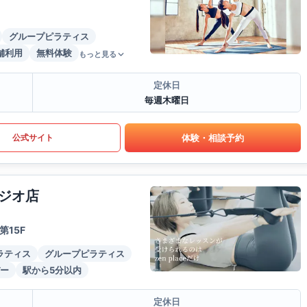
グループピラティス
舗利用
無料体験
もっと見る
定休日
毎週木曜日
体験・相談予約
公式サイト
ジオ店
15F
ラティス
グループピラティス
ー
駅から5分以内
定休日