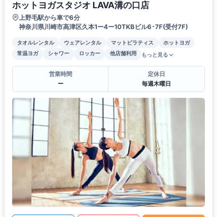
ホットヨガスタジオ LAVA溝の口店
上野毛駅から車で6分
神奈川県川崎市高津区久本1ー4ー10TKBビル6･7F(受付7F)
タオルレンタル
ウェアレンタル
マットピラティス
ホットヨガ
常温ヨガ
シャワー
ロッカー
他店舗利用
もっと見る
営業時間
定休日
ー
毎週木曜日