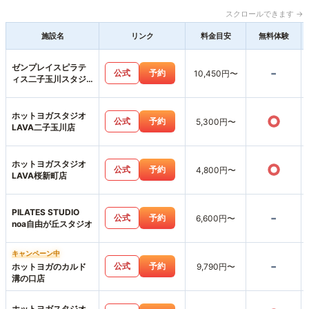
スクロールできます →
施設名
リンク
料金目安
無料体験
ゼンプレイスピラテ
-
公式
予約
10,450円〜
ィス二子玉川スタジ
オ店
ホットヨガスタジオ
○
公式
予約
5,300円〜
LAVA二子玉川店
ホットヨガスタジオ
○
公式
予約
4,800円〜
LAVA桜新町店
PILATES STUDIO
-
公式
予約
6,600円〜
noa自由が丘スタジオ
キャンペーン中
-
公式
予約
ホットヨガのカルド
9,790円〜
溝の口店
ホットヨガスタジオ