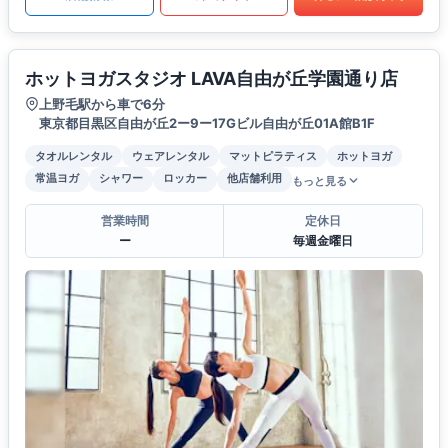
ホットヨガスタジオ LAVA自由が丘学園通り店
上野毛駅から車で6分
東京都目黒区自由が丘2ー9ー17Gビル自由が丘01A館B1F
タオルレンタル
ウェアレンタル
マットピラティス
ホットヨガ
常温ヨガ
シャワー
ロッカー
他店舗利用
もっと見る
営業時間
定休日
ー
毎週金曜日