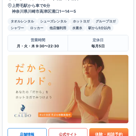
上野毛駅から車で6分
神奈川県川崎市高津区溝口1ー14ー5
タオルレンタル
シューズレンタル
ホットヨガ
グループヨガ
シャワー
ロッカー
他店舗利用
水素水
駅から5分以内
営業時間
定休日
月・火・木 9:30〜22:30
毎月5日
体験・相談予約
店舗情報
公式サイト