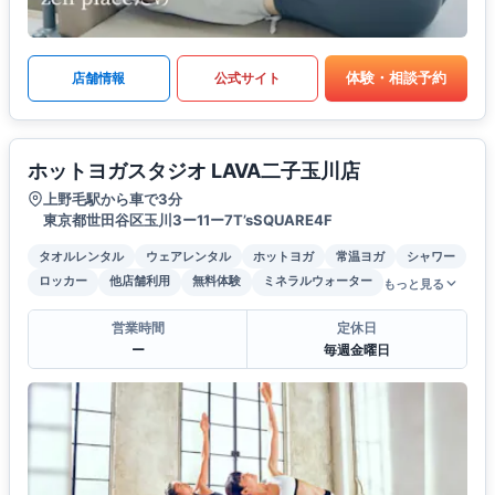
体験・相談予約
店舗情報
公式サイト
ホットヨガスタジオ LAVA二子玉川店
上野毛駅から車で3分
東京都世田谷区玉川3ー11ー7T’sSQUARE4F
タオルレンタル
ウェアレンタル
ホットヨガ
常温ヨガ
シャワー
ロッカー
他店舗利用
無料体験
ミネラルウォーター
もっと見る
営業時間
定休日
ー
毎週金曜日