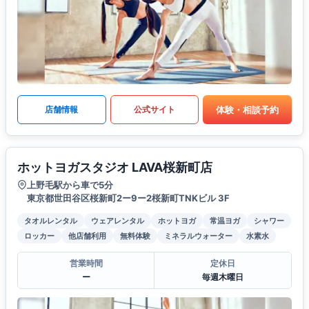
体験・相談予約
店舗情報
公式サイト
ホットヨガスタジオ LAVA桜新町店
上野毛駅から車で5分
東京都世田谷区桜新町2ー9ー2桜新町TNKビル 3F
タオルレンタル
ウェアレンタル
ホットヨガ
常温ヨガ
シャワー
ロッカー
他店舗利用
無料体験
ミネラルウォーター
水素水
営業時間
定休日
ー
毎週木曜日