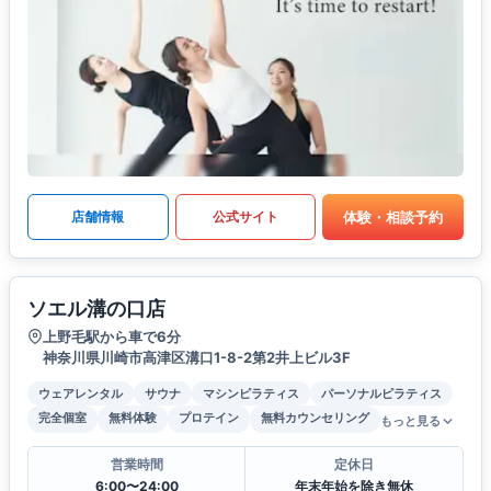
体験・相談予約
店舗情報
公式サイト
ソエル溝の口店
上野毛駅から車で6分
神奈川県川崎市高津区溝口1-8-2第2井上ビル3F
ウェアレンタル
サウナ
マシンピラティス
パーソナルピラティス
完全個室
無料体験
プロテイン
無料カウンセリング
もっと見る
営業時間
定休日
6:00〜24:00
年末年始を除き無休