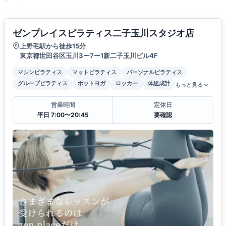
ゼンプレイスピラティス二子玉川スタジオ店
上野毛駅から徒歩15分
東京都世田谷区玉川3ー7ー1新二子玉川ビル4F
マシンピラティス
マットピラティス
パーソナルピラティス
グループピラティス
ホットヨガ
ロッカー
体組成計
もっと見る
営業時間
定休日
平日 7:00〜20:45
要確認