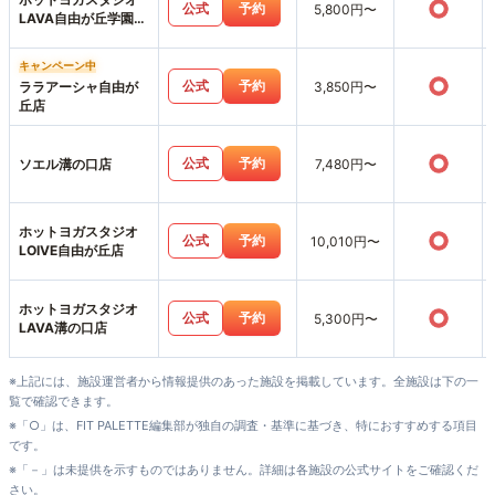
○
公式
予約
5,800円〜
LAVA自由が丘学園通
り店
キャンペーン中
○
公式
予約
ララアーシャ自由が
3,850円〜
丘店
○
公式
予約
ソエル溝の口店
7,480円〜
ホットヨガスタジオ
○
公式
予約
10,010円〜
LOIVE自由が丘店
ホットヨガスタジオ
○
公式
予約
5,300円〜
LAVA溝の口店
※上記には、施設運営者から情報提供のあった施設を掲載しています。全施設は下の一
覧で確認できます。
※「○」は、FIT PALETTE編集部が独自の調査・基準に基づき、特におすすめする項目
です。
※「－」は未提供を示すものではありません。詳細は各施設の公式サイトをご確認くだ
さい。