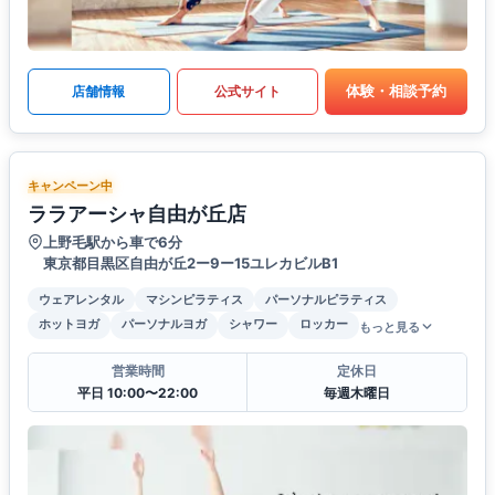
体験・相談予約
店舗情報
公式サイト
キャンペーン中
ララアーシャ自由が丘店
上野毛駅から車で6分
東京都目黒区自由が丘2ー9ー15ユレカビルB1
ウェアレンタル
マシンピラティス
パーソナルピラティス
ホットヨガ
パーソナルヨガ
シャワー
ロッカー
もっと見る
営業時間
定休日
平日 10:00〜22:00
毎週木曜日