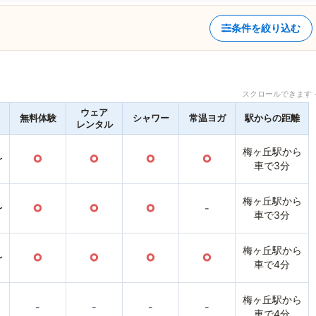
条件を絞り込む
スクロールできます 
ウェア
無料体験
シャワー
常温ヨガ
駅からの距離
レンタル
梅ヶ丘駅から
〜
○
○
○
○
車で3分
梅ヶ丘駅から
〜
○
○
○
-
車で3分
梅ヶ丘駅から
〜
○
○
○
○
車で4分
梅ヶ丘駅から
-
-
-
-
車で4分