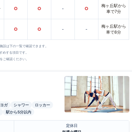
梅ヶ丘駅から
〜
○
○
-
○
車で7分
梅ヶ丘駅から
○
○
-
-
車で8分
全施設は下の一覧で確認できます。
すすめする項目です。
をご確認ください。
ヨガ
シャワー
ロッカー
駅から5分以内
定休日