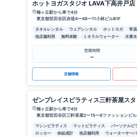
ホットヨガスタジオ LAVA下高井戸店
梅ヶ丘駅から車で4分
東京都世田谷区赤堤4ー48ー11小林ビルB1F
タオルレンタル
ウェアレンタル
ホットヨガ
常温
他店舗利用
無料体験
ミネラルウォーター
水素水
営業時間
ー
店舗情報
ゼンプレイスピラティス三軒茶屋スタ
梅ヶ丘駅から車で4分
東京都世田谷区三軒茶屋2ー15ー8ファッションビル第
マシンピラティス
マットピラティス
パーソナルピ
ロッカー
体組成計
他店舗利用
ウォーターサーバ