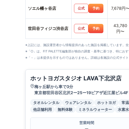
ソエル幡ヶ谷店
7,678円
公式
予約
43,780
世田谷フィジコ渋谷店
公式
予約
円〜
※上記には、施設運営者から情報提供のあった施設を掲載しています。
※「○」は、FIT PALETTE編集部が独自の調査・基準に基づき、特にお
※「－」は未提供を示すものではありません。詳細は各施設の公式サイト
ホットヨガスタジオ LAVA下北沢店
梅ヶ丘駅から車で3分
東京都世田谷区北沢2ー25ー19ピアザ近江屋ビル4F
タオルレンタル
ウェアレンタル
ホットヨガ
常温
他店舗利用
無料体験
ミネラルウォーター
水素水
営業時間