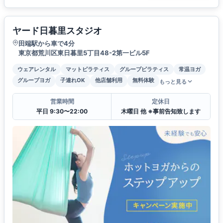
ヤード日暮里スタジオ
田端駅から車で4分
東京都荒川区東日暮里5丁目48-2第一ビル5F
ウェアレンタル
マットピラティス
グループピラティス
常温ヨガ
グループヨガ
子連れOK
他店舗利用
無料体験
もっと見る
営業時間
定休日
平日 9:30〜22:00
木曜日 他 ※事前告知致します