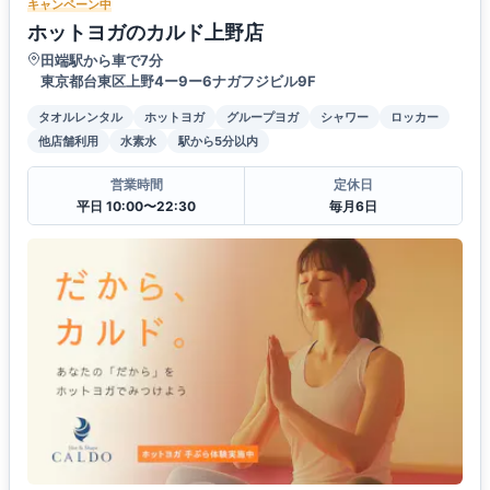
キャンペーン中
ホットヨガのカルド上野店
田端駅から車で7分
東京都台東区上野4ー9ー6ナガフジビル9F
タオルレンタル
ホットヨガ
グループヨガ
シャワー
ロッカー
他店舗利用
水素水
駅から5分以内
営業時間
定休日
平日 10:00〜22:30
毎月6日