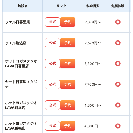
施設名
リンク
料金目安
無料体験
○
公式
予約
ソエル日暮里店
7,678円〜
○
公式
予約
ソエル駒込店
7,678円〜
ホットヨガスタジオ
○
公式
予約
5,300円〜
LAVA日暮里店
ヤード日暮里スタジ
○
公式
予約
7,700円〜
オ
ホットヨガスタジオ
○
公式
予約
4,800円〜
LAVA町屋店
ホットヨガスタジオ
○
公式
予約
4,800円〜
LAVA巣鴨店