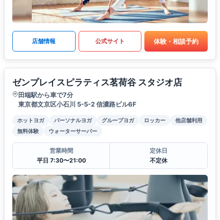
体験・相談予約
店舗情報
公式サイト
ゼンプレイスピラティス茗荷谷 スタジオ店
田端駅から車で7分
東京都文京区小石川 5-5-2 信濃路ビル6F
ホットヨガ
パーソナルヨガ
グループヨガ
ロッカー
他店舗利用
無料体験
ウォーターサーバー
営業時間
定休日
平日 7:30〜21:00
不定休