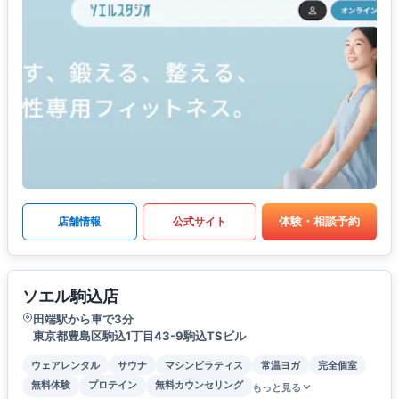
体験・相談予約
店舗情報
公式サイト
ソエル駒込店
田端駅から車で3分
東京都豊島区駒込1丁目43-9駒込TSビル
ウェアレンタル
サウナ
マシンピラティス
常温ヨガ
完全個室
無料体験
プロテイン
無料カウンセリング
もっと見る