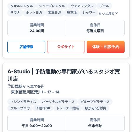
タオルレンタル
シューズレンタル
ウェアレンタル
プール
サウナ
ホットヨガ
常温ヨガ
駐車場
シャワー
もっと見る
営業時間
定休日
24:00間
毎週火曜日
体験・相談予約
店舗情報
公式サイト
A-Studio | 予防運動の専門家がいるスタジオ荒
川店
田端駅から車で5分
東京都荒川区荒川1－17－14
マシンピラティス
パーソナルピラティス
グループピラティス
グループヨガ
子連れOK
トレーナー指名
駅から5分以内
営業時間
定休日
平日 9:00〜22:00
年末年始