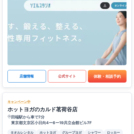
体験・相談予約
店舗情報
公式サイト
キャンペーン中
ホットヨガのカルド茗荷谷店
田端駅から車で7分
東京都文京区小日向4ー6ー19共立会館ビル7F
タオルレンタル
ホットヨガ
グループヨガ
シャワー
ロッカー