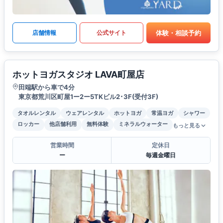
体験・相談予約
店舗情報
公式サイト
ホットヨガスタジオ LAVA町屋店
田端駅から車で4分
東京都荒川区町屋1ー2ー5TKビル2･3F(受付3F)
タオルレンタル
ウェアレンタル
ホットヨガ
常温ヨガ
シャワー
ロッカー
他店舗利用
無料体験
ミネラルウォーター
もっと見る
営業時間
定休日
ー
毎週金曜日