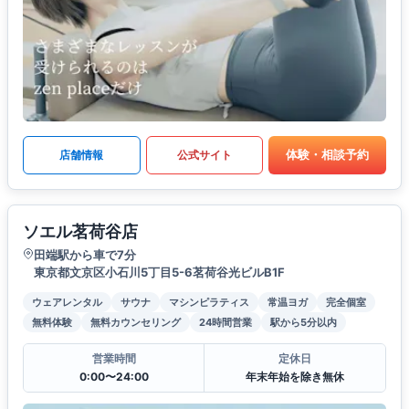
体験・相談予約
店舗情報
公式サイト
ソエル茗荷谷店
田端駅から車で7分
東京都文京区小石川5丁目5-6茗荷谷光ビルB1F
ウェアレンタル
サウナ
マシンピラティス
常温ヨガ
完全個室
無料体験
無料カウンセリング
24時間営業
駅から5分以内
営業時間
定休日
0:00〜24:00
年末年始を除き無休