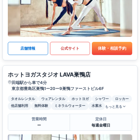
体験・相談予約
店舗情報
公式サイト
ホットヨガスタジオ LAVA巣鴨店
田端駅から車で4分
東京都豊島区巣鴨1ー20ー9巣鴨ファーストビル6F
タオルレンタル
ウェアレンタル
ホットヨガ
シャワー
ロッカー
他店舗利用
無料体験
ミネラルウォーター
水素水
もっと見る
営業時間
定休日
ー
毎週金曜日