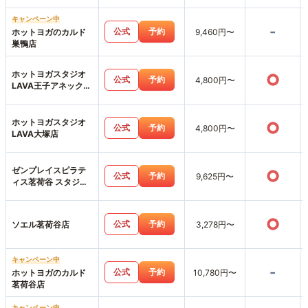
キャンペーン中
-
公式
予約
ホットヨガのカルド
9,460円〜
巣鴨店
ホットヨガスタジオ
○
公式
予約
4,800円〜
LAVA王子アネックス
店
ホットヨガスタジオ
○
公式
予約
4,800円〜
LAVA大塚店
ゼンプレイスピラテ
○
公式
予約
9,625円〜
ィス茗荷谷 スタジオ
店
○
公式
予約
ソエル茗荷谷店
3,278円〜
キャンペーン中
-
公式
予約
ホットヨガのカルド
10,780円〜
茗荷谷店
キャンペーン中