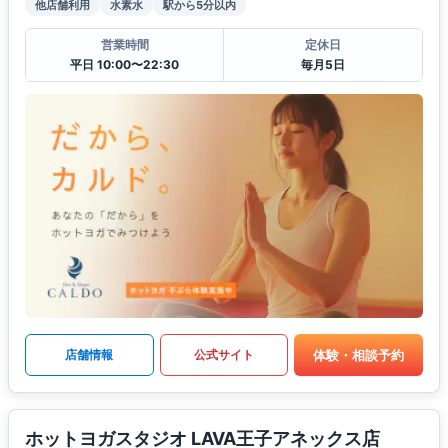
他店舗利用
水素水
駅から5分以内
営業時間
定休日
平日 10:00〜22:30
毎月5日
体験・相談予約
店舗情報
公式サイト
ホットヨガスタジオ LAVA王子アネックス店