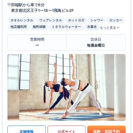
田端駅から車で6分
東京都北区王子1ー18ー1飛鳥ビル2F
タオルレンタル
ウェアレンタル
ホットヨガ
シャワー
ロッカー
他店舗利用
無料体験
ミネラルウォーター
水素水
もっと見る
営業時間
定休日
ー
毎週金曜日
体験・相談予約
店舗情報
公式サイト