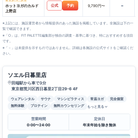
-
公式
予約
ホットヨガのカルド
9,790円〜
上野店
※上記には、施設運営者から情報提供のあった施設を掲載しています。全施設は下の一
覧で確認できます。
※「○」は、FIT PALETTE編集部が独自の調査・基準に基づき、特におすすめする項目
です。
※「－」は未提供を示すものではありません。詳細は各施設の公式サイトをご確認くだ
さい。
ソエル日暮里店
田端駅から車で3分
東京都荒川区西日暮里2丁目29-6 4F
ウェアレンタル
サウナ
マシンピラティス
常温ヨガ
完全個室
無料体験
プロテイン
無料カウンセリング
もっと見る
営業時間
定休日
0:00〜24:00
年末年始を除き無休