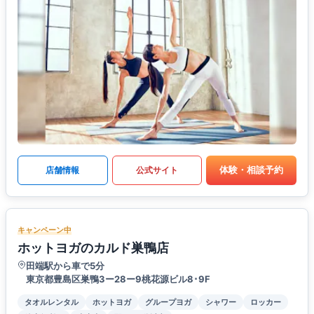
体験・相談予約
店舗情報
公式サイト
キャンペーン中
ホットヨガのカルド巣鴨店
田端駅から車で5分
東京都豊島区巣鴨3ー28ー9桃花源ビル8･9F
タオルレンタル
ホットヨガ
グループヨガ
シャワー
ロッカー