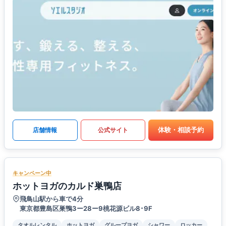
体験・相談予約
店舗情報
公式サイト
キャンペーン中
ホットヨガのカルド巣鴨店
飛鳥山駅から車で4分
東京都豊島区巣鴨3ー28ー9桃花源ビル8･9F
タオルレンタル
ホットヨガ
グループヨガ
シャワー
ロッカー