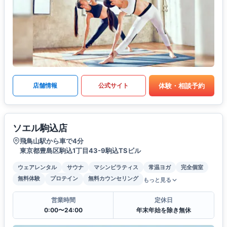
体験・相談予約
店舗情報
公式サイト
ソエル駒込店
飛鳥山駅から車で4分
東京都豊島区駒込1丁目43-9駒込TSビル
ウェアレンタル
サウナ
マシンピラティス
常温ヨガ
完全個室
無料体験
プロテイン
無料カウンセリング
もっと見る
営業時間
定休日
0:00〜24:00
年末年始を除き無休