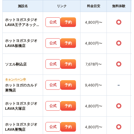
施設名
リンク
料金目安
無料体験
ホットヨガスタジオ
○
公式
予約
4,800円〜
LAVA王子アネックス
店
ホットヨガスタジオ
○
公式
予約
4,800円〜
LAVA板橋店
○
公式
予約
ソエル駒込店
7,678円〜
キャンペーン中
-
公式
予約
ホットヨガのカルド
9,460円〜
巣鴨店
ホットヨガスタジオ
○
公式
予約
4,800円〜
LAVA大塚店
ホットヨガスタジオ
○
公式
予約
4,800円〜
LAVA巣鴨店