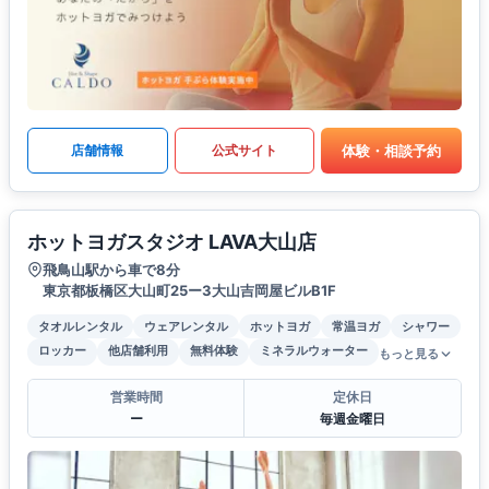
体験・相談予約
店舗情報
公式サイト
ホットヨガスタジオ LAVA大山店
飛鳥山駅から車で8分
東京都板橋区大山町25ー3大山吉岡屋ビルB1F
タオルレンタル
ウェアレンタル
ホットヨガ
常温ヨガ
シャワー
ロッカー
他店舗利用
無料体験
ミネラルウォーター
もっと見る
営業時間
定休日
ー
毎週金曜日