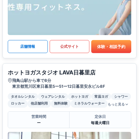
体験・相談予約
店舗情報
公式サイト
ホットヨガスタジオ LAVA日暮里店
飛鳥山駅から車で8分
東京都荒川区東日暮里5ー51ー12日暮里安永ビル8F
タオルレンタル
ウェアレンタル
ホットヨガ
常温ヨガ
シャワー
ロッカー
他店舗利用
無料体験
ミネラルウォーター
もっと見る
営業時間
定休日
ー
毎週火曜日