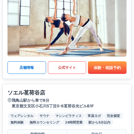
体験・相談予約
店舗情報
公式サイト
ソエル茗荷谷店
飛鳥山駅から車で8分
東京都文京区小石川5丁目5-6茗荷谷光ビルB1F
ウェアレンタル
サウナ
マシンピラティス
常温ヨガ
完全個室
無料体験
無料カウンセリング
24時間営業
駅から5分以内