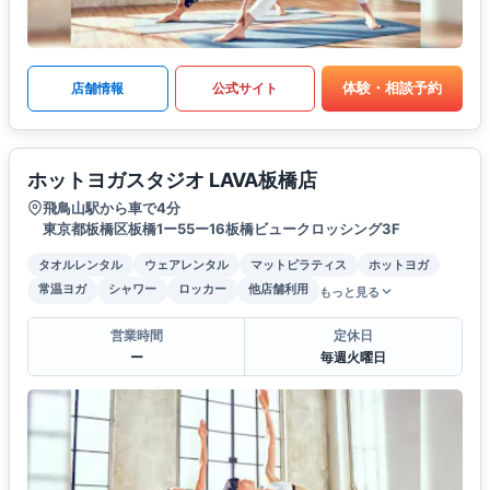
体験・相談予約
店舗情報
公式サイト
ホットヨガスタジオ LAVA板橋店
飛鳥山駅から車で4分
東京都板橋区板橋1ー55ー16板橋ビュークロッシング3F
タオルレンタル
ウェアレンタル
マットピラティス
ホットヨガ
常温ヨガ
シャワー
ロッカー
他店舗利用
もっと見る
営業時間
定休日
ー
毎週火曜日