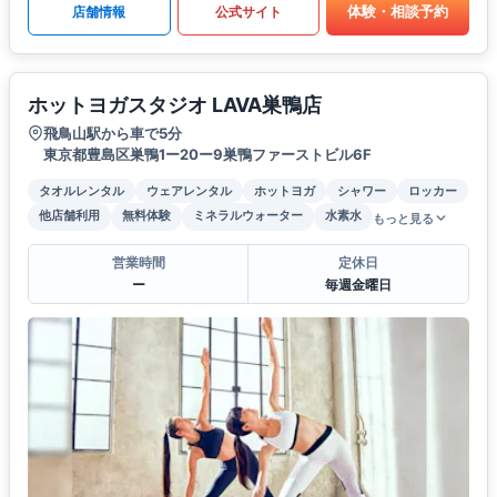
体験・相談予約
店舗情報
公式サイト
ホットヨガスタジオ LAVA巣鴨店
飛鳥山駅から車で5分
東京都豊島区巣鴨1ー20ー9巣鴨ファーストビル6F
タオルレンタル
ウェアレンタル
ホットヨガ
シャワー
ロッカー
他店舗利用
無料体験
ミネラルウォーター
水素水
もっと見る
営業時間
定休日
ー
毎週金曜日