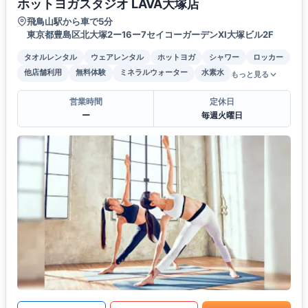
ホットヨガスタジオ LAVA大塚店
飛鳥山駅から車で5分
東京都豊島区北大塚2ー16ー7セイコーガーデンXI大塚ビル2F
タオルレンタル
ウェアレンタル
ホットヨガ
シャワー
ロッカー
他店舗利用
無料体験
ミネラルウォーター
水素水
もっと見る
営業時間
定休日
ー
毎週火曜日