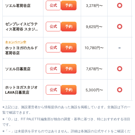
○
公式
予約
ソエル茗荷谷店
3,278円〜
ゼンプレイスピラテ
○
公式
予約
9,625円〜
ィス茗荷谷 スタジオ
店
キャンペーン中
-
公式
予約
ホットヨガのカルド
10,780円〜
茗荷谷店
○
公式
予約
ソエル日暮里店
7,678円〜
ホットヨガスタジオ
○
公式
予約
5,300円〜
LAVA日暮里店
※上記には、施設運営者から情報提供のあった施設を掲載しています。全施設は下の一
覧で確認できます。
※「○」は、FIT PALETTE編集部が独自の調査・基準に基づき、特におすすめする項目
です。
※「－」は未提供を示すものではありません。詳細は各施設の公式サイトをご確認くだ