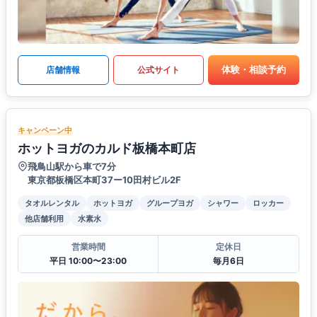
体験・相談予約
店舗情報
公式サイト
キャンペーン中
ホットヨガのカルド板橋本町店
飛鳥山駅から車で7分
東京都板橋区本町37ー10田村ビル2F
タオルレンタル
ホットヨガ
グループヨガ
シャワー
ロッカー
他店舗利用
水素水
営業時間
定休日
平日 10:00〜23:00
毎月6日