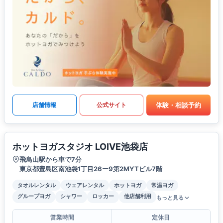
体験・相談予約
店舗情報
公式サイト
ホットヨガスタジオ LOIVE池袋店
飛鳥山駅から車で7分
東京都豊島区南池袋1丁目26ー9第2MYTビル7階
タオルレンタル
ウェアレンタル
ホットヨガ
常温ヨガ
グループヨガ
シャワー
ロッカー
他店舗利用
もっと見る
営業時間
定休日