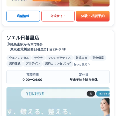
体験・相談予約
店舗情報
公式サイト
ソエル日暮里店
飛鳥山駅から車で8分
東京都荒川区西日暮里2丁目29-6 4F
ウェアレンタル
サウナ
マシンピラティス
常温ヨガ
完全個室
無料体験
プロテイン
無料カウンセリング
もっと見る
営業時間
定休日
0:00〜24:00
年末年始を除き無休