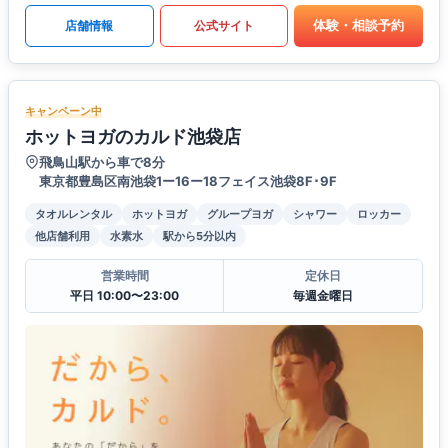
体験・相談予約
店舗情報
公式サイト
キャンペーン中
ホットヨガのカルド池袋店
飛鳥山駅から車で8分
東京都豊島区南池袋1ー16ー18フェイス池袋8F･9F
タオルレンタル
ホットヨガ
グループヨガ
シャワー
ロッカー
他店舗利用
水素水
駅から5分以内
営業時間
定休日
平日 10:00〜23:00
毎週金曜日