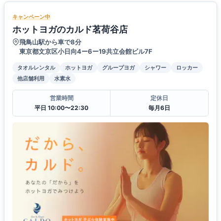
キャンペーン中
ホットヨガのカルド茗荷谷店
飛鳥山駅から車で8分
東京都文京区小日向4ー6ー19共立会館ビル7F
タオルレンタル
ホットヨガ
グループヨガ
シャワー
ロッカー
他店舗利用
水素水
営業時間
定休日
平日 10:00〜22:30
毎月6日