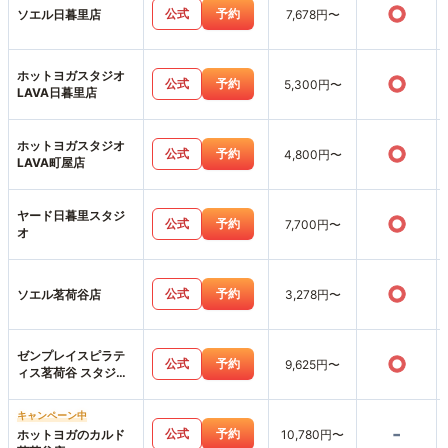
○
公式
予約
ソエル日暮里店
7,678円〜
ホットヨガスタジオ
○
公式
予約
5,300円〜
LAVA日暮里店
ホットヨガスタジオ
○
公式
予約
4,800円〜
LAVA町屋店
ヤード日暮里スタジ
○
公式
予約
7,700円〜
オ
○
公式
予約
ソエル茗荷谷店
3,278円〜
ゼンプレイスピラテ
○
公式
予約
9,625円〜
ィス茗荷谷 スタジオ
店
キャンペーン中
-
公式
予約
ホットヨガのカルド
10,780円〜