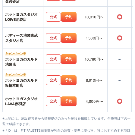
茗荷谷店
ホットヨガスタジオ
○
公式
予約
10,010円〜
LOIVE池袋店
ボディーズ池袋東武
○
公式
予約
1,500円〜
スタジオ店
キャンペーン中
-
公式
予約
ホットヨガのカルド
10,780円〜
池袋店
キャンペーン中
-
公式
予約
ホットヨガのカルド
8,910円〜
板橋本町店
ホットヨガスタジオ
○
公式
予約
4,800円〜
LAVA赤羽店
※上記には、施設運営者から情報提供のあった施設を掲載しています。全施設は下の一
覧で確認できます。
※「○」は、FIT PALETTE編集部が独自の調査・基準に基づき、特におすすめする項目