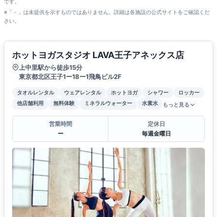
です。
※「－」は未提供を示すものではありません。詳細は各施設の公式サイトをご確認くだ
さい。
ホットヨガスタジオ LAVA王子アネックス店
上中里駅から徒歩15分
東京都北区王子1ー18ー1飛鳥ビル2F
タオルレンタル
ウェアレンタル
ホットヨガ
シャワー
ロッカー
他店舗利用
無料体験
ミネラルウォーター
水素水
もっと見る
営業時間
定休日
ー
毎週金曜日