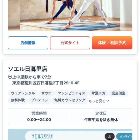
体験・相談予約
店舗情報
公式サイト
ソエル日暮里店
上中里駅から車で7分
東京都荒川区西日暮里2丁目29-6 4F
ウェアレンタル
サウナ
マシンピラティス
常温ヨガ
完全個室
無料体験
プロテイン
無料カウンセリング
もっと見る
営業時間
定休日
0:00〜24:00
年末年始を除き無休