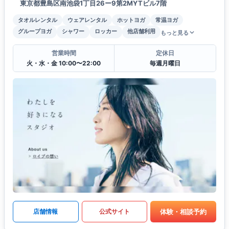
東京都豊島区南池袋1丁目26ー9第2MYTビル7階
タオルレンタル
ウェアレンタル
ホットヨガ
常温ヨガ
グループヨガ
シャワー
ロッカー
他店舗利用
もっと見る
営業時間
定休日
火・水・金 10:00〜22:00
毎週月曜日
体験・相談予約
店舗情報
公式サイト