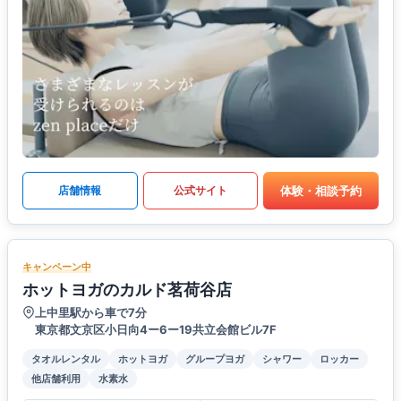
体験・相談予約
店舗情報
公式サイト
キャンペーン中
ホットヨガのカルド茗荷谷店
上中里駅から車で7分
東京都文京区小日向4ー6ー19共立会館ビル7F
タオルレンタル
ホットヨガ
グループヨガ
シャワー
ロッカー
他店舗利用
水素水