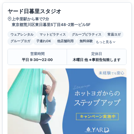
ヤード日暮里スタジオ
上中里駅から車で7分
東京都荒川区東日暮里5丁目48-2第一ビル5F
ウェアレンタル
マットピラティス
グループピラティス
常温ヨガ
グループヨガ
子連れOK
他店舗利用
無料体験
もっと見る
営業時間
定休日
平日 9:30〜22:00
木曜日 他 ※事前告知致します