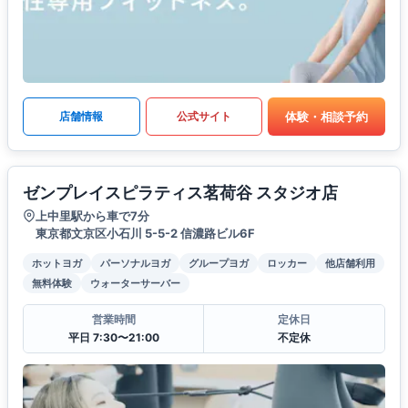
体験・相談予約
店舗情報
公式サイト
ゼンプレイスピラティス茗荷谷 スタジオ店
上中里駅から車で7分
東京都文京区小石川 5-5-2 信濃路ビル6F
ホットヨガ
パーソナルヨガ
グループヨガ
ロッカー
他店舗利用
無料体験
ウォーターサーバー
営業時間
定休日
平日 7:30〜21:00
不定休