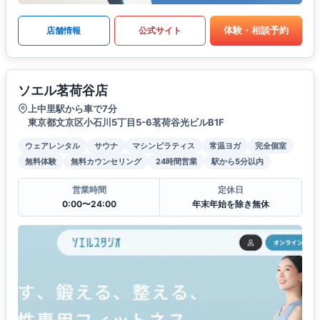
体験・相談予約
店舗情報
公式サイト
ソエル茗荷谷店
上中里駅から車で7分
東京都文京区小石川5丁目5-6茗荷谷光ビルB1F
ウェアレンタル
サウナ
マシンピラティス
常温ヨガ
完全個室
無料体験
無料カウンセリング
24時間営業
駅から5分以内
営業時間
定休日
0:00〜24:00
年末年始を除き無休