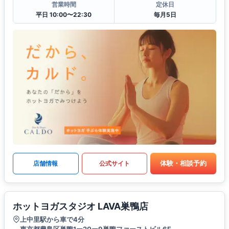
営業時間
定休日
平日 10:00〜22:30
毎月5日
体験・相談予約
店舗情報
公式サイト
ホットヨガスタジオ LAVA巣鴨店
上中里駅から車で4分
東京都豊島区巣鴨1ー20ー9巣鴨ファーストビル6F