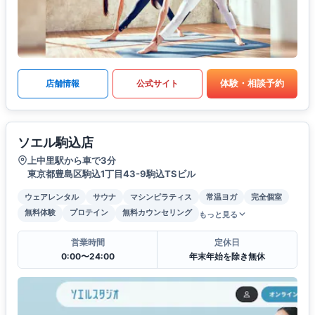
体験・相談予約
店舗情報
公式サイト
ソエル駒込店
上中里駅から車で3分
東京都豊島区駒込1丁目43-9駒込TSビル
ウェアレンタル
サウナ
マシンピラティス
常温ヨガ
完全個室
無料体験
プロテイン
無料カウンセリング
もっと見る
営業時間
定休日
0:00〜24:00
年末年始を除き無休