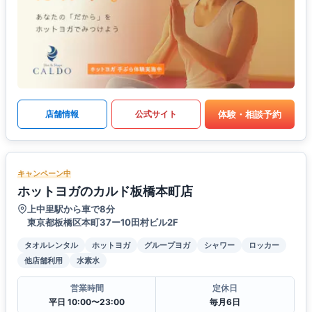
体験・相談予約
店舗情報
公式サイト
キャンペーン中
ホットヨガのカルド板橋本町店
上中里駅から車で8分
東京都板橋区本町37ー10田村ビル2F
タオルレンタル
ホットヨガ
グループヨガ
シャワー
ロッカー
他店舗利用
水素水
営業時間
定休日
平日 10:00〜23:00
毎月6日