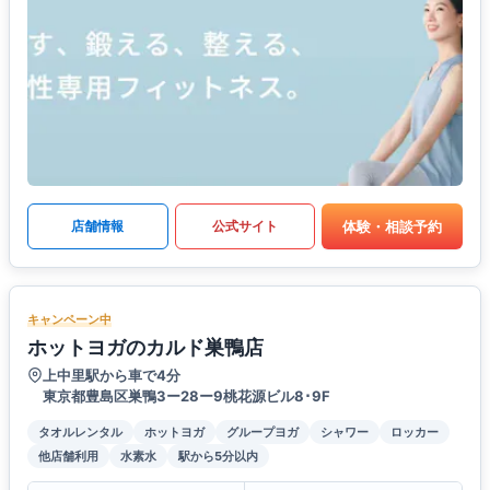
体験・相談予約
店舗情報
公式サイト
キャンペーン中
ホットヨガのカルド巣鴨店
上中里駅から車で4分
東京都豊島区巣鴨3ー28ー9桃花源ビル8･9F
タオルレンタル
ホットヨガ
グループヨガ
シャワー
ロッカー
他店舗利用
水素水
駅から5分以内