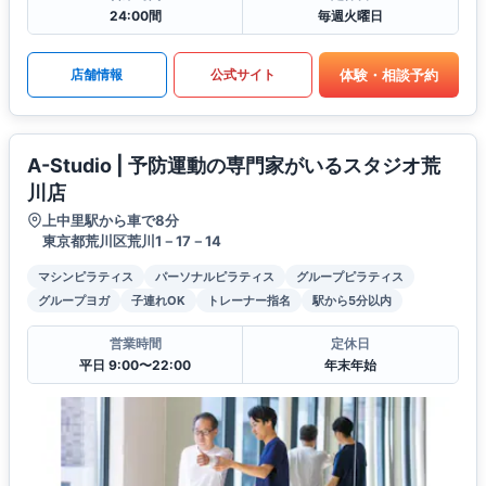
24:00間
毎週火曜日
体験・相談予約
店舗情報
公式サイト
A-Studio | 予防運動の専門家がいるスタジオ荒
川店
上中里駅から車で8分
東京都荒川区荒川1－17－14
マシンピラティス
パーソナルピラティス
グループピラティス
グループヨガ
子連れOK
トレーナー指名
駅から5分以内
営業時間
定休日
平日 9:00〜22:00
年末年始