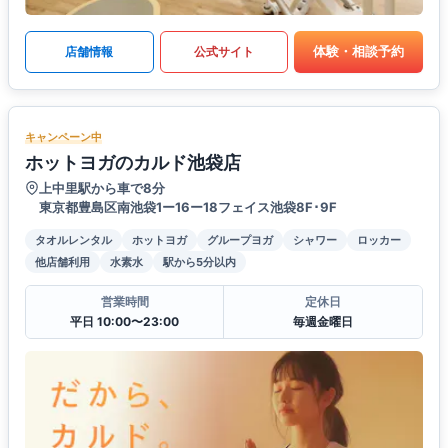
体験・相談予約
店舗情報
公式サイト
キャンペーン中
ホットヨガのカルド池袋店
上中里駅から車で8分
東京都豊島区南池袋1ー16ー18フェイス池袋8F･9F
タオルレンタル
ホットヨガ
グループヨガ
シャワー
ロッカー
他店舗利用
水素水
駅から5分以内
営業時間
定休日
平日 10:00〜23:00
毎週金曜日