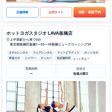
体験・相談予約
店舗情報
公式サイト
ホットヨガスタジオ LAVA板橋店
上中里駅から車で5分
東京都板橋区板橋1ー55ー16板橋ビュークロッシング3F
タオルレンタル
ウェアレンタル
マットピラティス
ホットヨガ
常温ヨガ
シャワー
ロッカー
他店舗利用
もっと見る
営業時間
定休日
ー
毎週火曜日