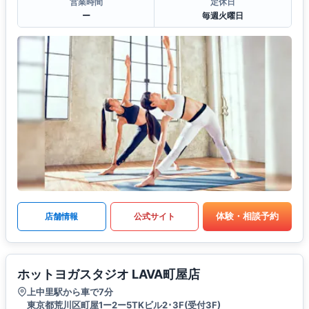
営業時間
定休日
ー
毎週火曜日
体験・相談予約
店舗情報
公式サイト
ホットヨガスタジオ LAVA町屋店
上中里駅から車で7分
東京都荒川区町屋1ー2ー5TKビル2･3F(受付3F)