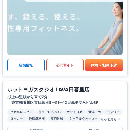
体験・相談予約
店舗情報
公式サイト
ホットヨガスタジオ LAVA日暮里店
上中里駅から車で7分
東京都荒川区東日暮里5ー51ー12日暮里安永ビル8F
タオルレンタル
ウェアレンタル
ホットヨガ
常温ヨガ
シャワー
ロッカー
他店舗利用
無料体験
ミネラルウォーター
もっと見る