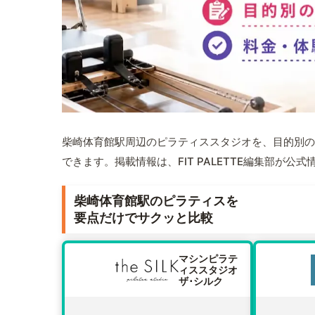
柴崎体育館駅周辺のピラティススタジオを、目的別の
できます。掲載情報は、FIT PALETTE編集部が
柴崎体育館駅のピラティスを
要点だけでサクッと比較
マシンピラテ
ィススタジオ
ザ･シルク