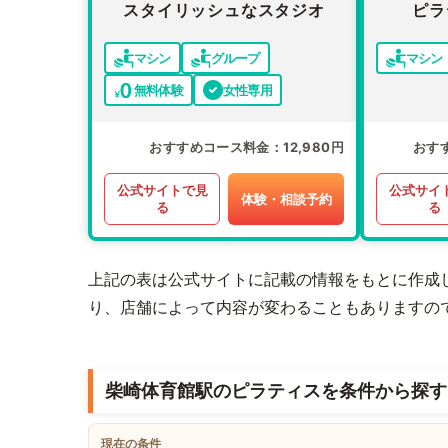
スタイリッシュなスタジオ
ピラ
マシン
グループ
マシン
無料体験
女性専用
おすすめコース料金
12,980円
おす
公式サイトで見
公式サイ
体験・相談予約
る
る
上記の表は公式サイトに記載の情報をもとに作成
り、店舗によって内容が変わることもありますの
柴崎体育館駅のピラティスを条件から探す
現在の条件