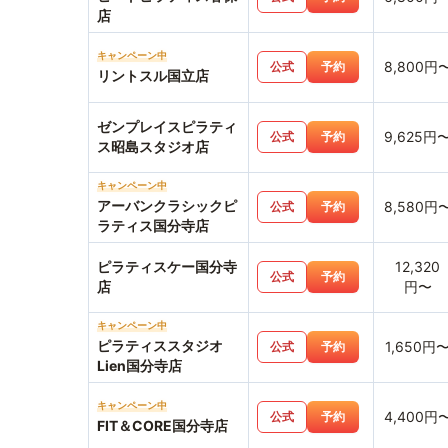
店
キャンペーン中
8,800円
公式
予約
リントスル国立店
ゼンプレイスピラティ
9,625円
公式
予約
ス昭島スタジオ店
キャンペーン中
アーバンクラシックピ
8,580円
公式
予約
ラティス国分寺店
ピラティスケー国分寺
12,320
公式
予約
店
円〜
キャンペーン中
ピラティススタジオ
1,650円
公式
予約
Lien国分寺店
キャンペーン中
4,400円
公式
予約
FIT＆CORE国分寺店