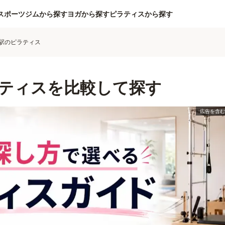
スポーツジムから探す
ヨガから探す
ピラティスから探す
駅のピラティス
ティスを比較して探す