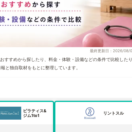
最終更新日：2026/08/0
おすすめから探したり、料金・体験・設備などの条件で比較した
公式情報と独自取材をもとに整理しています。
ピラティス&
リントスル
ジム1to1