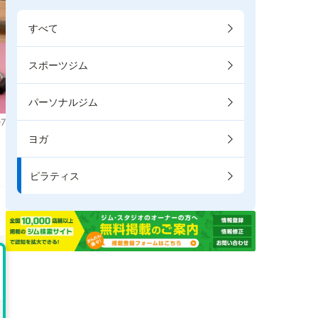
すべて
スポーツジム
パーソナルジム
7
ヨガ
り
ピラティス