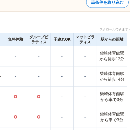
条件を絞り込む
スクロールできます 
グループピ
マットピラ
無料体験
子連れOK
駅からの距離
ラティス
ティス
柴崎体育館駅
-
-
-
-
から徒歩12分
柴崎体育館駅
〜
-
-
-
-
から徒歩14分
柴崎体育館駅
○
○
-
-
から車で3分
柴崎体育館駅
○
○
-
-
から車で3分