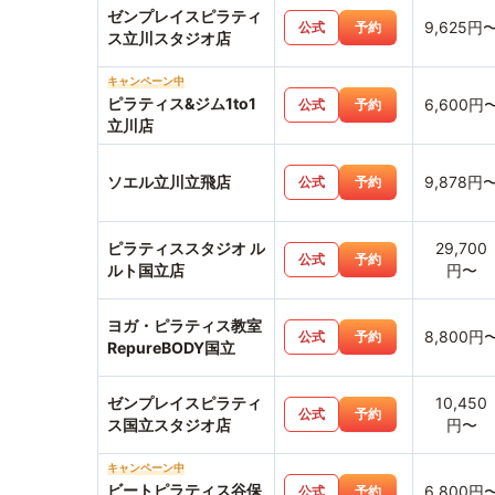
ゼンプレイスピラティ
9,625円
公式
予約
ス立川スタジオ店
キャンペーン中
ピラティス&ジム1to1
6,600円
公式
予約
立川店
ソエル立川立飛店
9,878円
公式
予約
ピラティススタジオ ル
29,700
公式
予約
ルト国立店
円〜
ヨガ・ピラティス教室
8,800円
公式
予約
RepureBODY国立
ゼンプレイスピラティ
10,450
公式
予約
ス国立スタジオ店
円〜
キャンペーン中
ビートピラティス谷保
6,800円
公式
予約