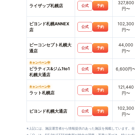
327,800
ライザップ札幌店
公式
予約
円〜
ビヨンド札幌ANNEX
102,300
公式
予約
店
円〜
ビーコンセプト札幌大
44,000
公式
予約
通店
円〜
キャンペーン中
ピラティス&ジム1to1
6,600円
公式
予約
札幌大通店
121,440
キャンペーン中
公式
予約
ラット札幌店
円〜
102,300
ビヨンド札幌大通店
公式
予約
円〜
※上記には、施設運営者から情報提供のあった施設を掲載しています。