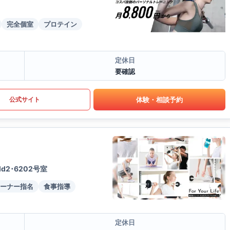
完全個室
プロテイン
定休日
要確認
体験・相談予約
公式サイト
d2･6202号室
ーナー指名
食事指導
定休日