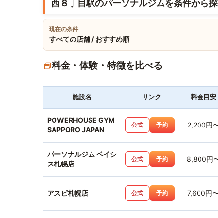
西８丁目駅のパーソナルジムを条件から探
現在の条件
すべての店舗 / おすすめ順
料金・体験・特徴を比べる
施設名
リンク
料金目安
POWERHOUSE GYM
2,200円
公式
予約
SAPPORO JAPAN
パーソナルジム ベイシ
8,800円
公式
予約
ス札幌店
アスピ札幌店
7,600円
公式
予約