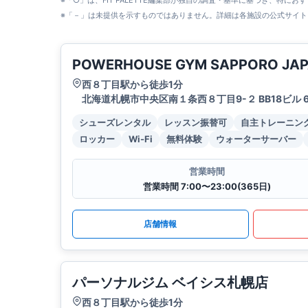
※「○」は、FIT PALETTE編集部が独自の調査・基準に基づき、特にお
※「－」は未提供を示すものではありません。詳細は各施設の公式サイト
POWERHOUSE GYM SAPPORO JA
西８丁目駅から徒歩1分
北海道札幌市中央区南１条西８丁目9-２ BB18ビル 
シューズレンタル
レッスン振替可
自主トレーニン
ロッカー
Wi-Fi
無料体験
ウォーターサーバー
営業時間
営業時間 7:00〜23:00(365日)
店舗情報
パーソナルジム ベイシス札幌店
西８丁目駅から徒歩1分