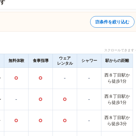
す
条件を絞り込む
スクロールできます 
ウェア
無料体験
食事指導
シャワー
駅からの距離
レンタル
西８丁目駅か
〜
○
○
-
-
ら徒歩1分
西８丁目駅か
〜
-
○
○
-
ら徒歩1分
西８丁目駅か
〜
○
○
○
-
ら徒歩3分