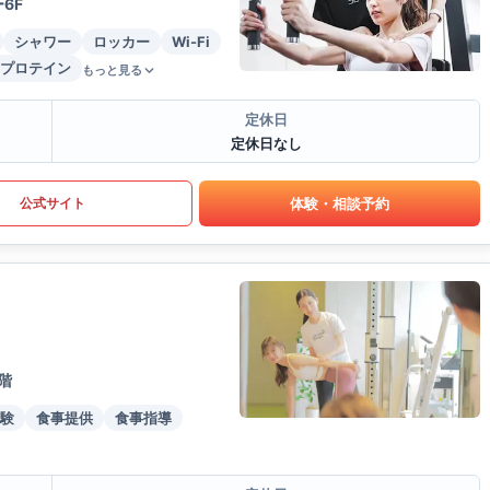
6F
シャワー
ロッカー
Wi-Fi
プロテイン
もっと見る
定休日
定休日なし
体験・相談予約
公式サイト
階
験
食事提供
食事指導