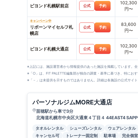
102,300
ビヨンド札幌駅前店
公式
予約
円〜
キャンペーン中
83,600
リボーンマイセルフ札
公式
予約
円〜
幌店
102,300
ビヨンド札幌大通店
公式
予約
円〜
※上記には、施設運営者から情報提供のあった施設を掲載しています。
※「○」は、FIT PALETTE編集部が独自の調査・基準に基づき、特にお
※「－」は未提供を示すものではありません。詳細は各施設の公式サイト
パーソナルジムMORE大通店
苗穂駅から車で3分
北海道札幌市中央区大通東４丁目４ 44EAST4 SAPPO
タオルレンタル
シューズレンタル
ウェアレンタル
キャンセル可
トレーナー固定制
駐車場
完全個室