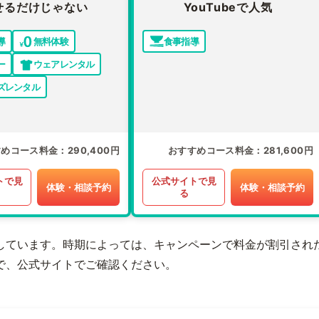
せるだけじゃない
YouTubeで人気
導
無料体験
食事指導
ー
ウェアレンタル
ズレンタル
すめコース料金
290,400円
おすすめコース料金
281,600円
トで見
公式サイトで見
体験・相談予約
体験・相談予約
る
しています。時期によっては、キャンペーンで料金が割引され
で、公式サイトでご確認ください。