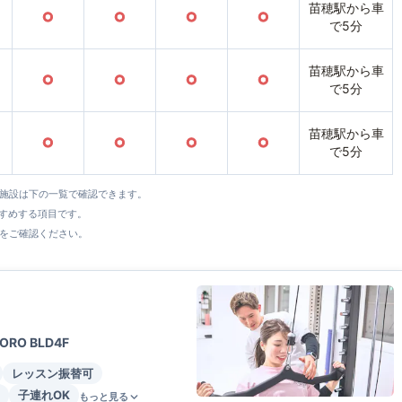
苗穂駅から車
○
○
○
○
で5分
苗穂駅から車
○
○
○
○
で5分
苗穂駅から車
○
○
○
○
で5分
全施設は下の一覧で確認できます。
すすめする項目です。
をご確認ください。
RO BLD4F
レッスン振替可
子連れOK
もっと見る