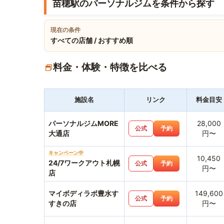
苗穂駅のパーソナルジムを条件から探す
現在の条件
すべての店舗 / おすすめ順
料金・体験・特徴を比べる
施設名
リンク
料金目安
パーソナルジムMORE
28,000
公式
予約
大通店
円〜
キャンペーン中
10,450
24/7ワークアウト札幌
公式
予約
円〜
店
マイボディラボ豊水す
149,600
公式
予約
すきの店
円〜