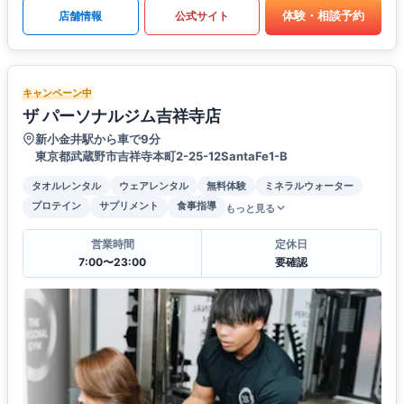
体験・相談予約
店舗情報
公式サイト
キャンペーン中
ザ パーソナルジム吉祥寺店
新小金井駅から車で9分
東京都武蔵野市吉祥寺本町2-25-12SantaFe1-B
タオルレンタル
ウェアレンタル
無料体験
ミネラルウォーター
プロテイン
サプリメント
食事指導
もっと見る
営業時間
定休日
7:00〜23:00
要確認