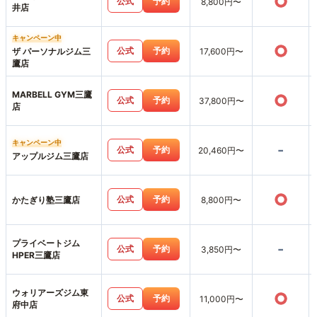
○
公式
予約
8,800円〜
井店
キャンペーン中
○
公式
予約
ザ パーソナルジム三
17,600円〜
鷹店
MARBELL GYM三鷹
○
公式
予約
37,800円〜
店
キャンペーン中
-
公式
予約
20,460円〜
アップルジム三鷹店
○
公式
予約
かたぎり塾三鷹店
8,800円〜
プライベートジム
-
公式
予約
3,850円〜
HPER三鷹店
ウォリアーズジム東
○
公式
予約
11,000円〜
府中店