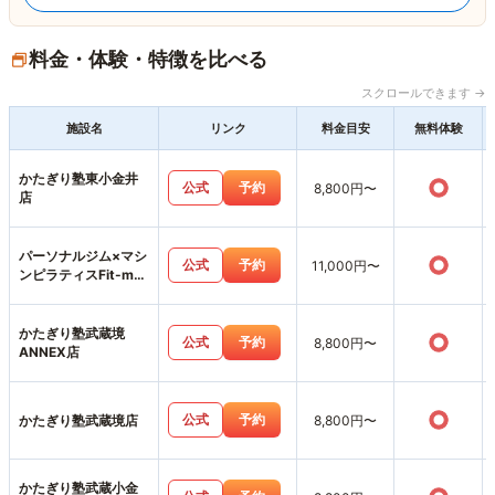
料金・体験・特徴を比べる
スクロールできます →
施設名
リンク
料金目安
無料体験
かたぎり塾東小金井
○
公式
予約
8,800円〜
店
パーソナルジム×マシ
○
公式
予約
11,000円〜
ンピラティスFit-me
武蔵小金井店
かたぎり塾武蔵境
○
公式
予約
8,800円〜
ANNEX店
○
公式
予約
かたぎり塾武蔵境店
8,800円〜
かたぎり塾武蔵小金