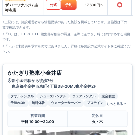
○
公式
予約
ザ パーソナルジム吉
17,600円〜
祥寺店
※上記には、施設運営者から情報提供のあった施設を掲載しています。全施設は下の一
覧で確認できます。
※「○」は、FIT PALETTE編集部が独自の調査・基準に基づき、特におすすめする項目
です。
※「－」は未提供を示すものではありません。詳細は各施設の公式サイトをご確認くだ
さい。
かたぎり塾東小金井店
新小金井駅から徒歩7分
東京都小金井市東町4丁目38-20MJ東小金井2F
タオルレンタル
シューズレンタル
ウェアレンタル
完全個室
子連れOK
無料体験
ウォーターサーバー
プロテイン
もっと見る
営業時間
定休日
平日 10:00〜22:00
火・木