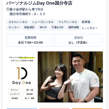
パーソナルジムDay One国分寺店
新小金井駅から車で9分
国分寺市南町3－3－２０
タオルレンタル
シューズレンタル
ウェアレンタル
駐車場
ロッカー
体組成計
Wi-Fi
子連れOK
無料体験
もっと見る
営業時間
定休日
全日 7:00〜23:00
なし（不定休）