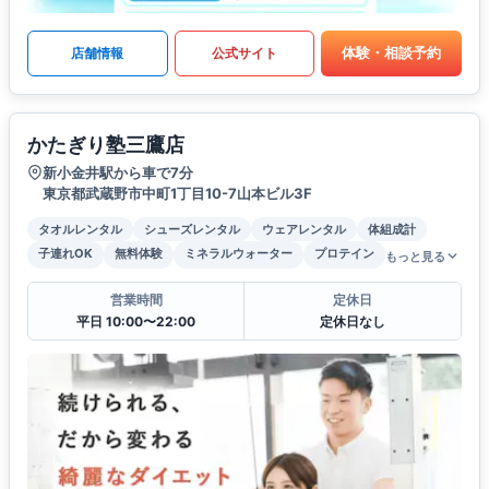
体験・相談予約
店舗情報
公式サイト
かたぎり塾三鷹店
新小金井駅から車で7分
東京都武蔵野市中町1丁目10-7山本ビル3F
タオルレンタル
シューズレンタル
ウェアレンタル
体組成計
子連れOK
無料体験
ミネラルウォーター
プロテイン
もっと見る
営業時間
定休日
平日 10:00〜22:00
定休日なし