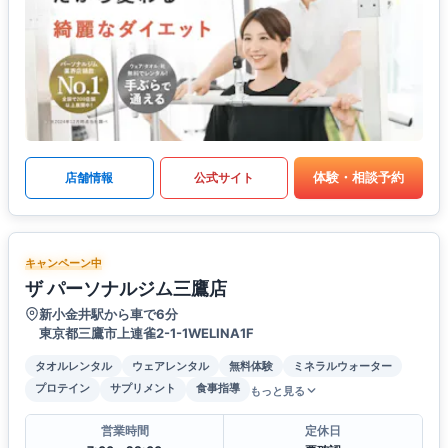
体験・相談予約
店舗情報
公式サイト
キャンペーン中
ザ パーソナルジム三鷹店
新小金井駅から車で6分
東京都三鷹市上連雀2-1-1WELINA1F
タオルレンタル
ウェアレンタル
無料体験
ミネラルウォーター
プロテイン
サプリメント
食事指導
もっと見る
営業時間
定休日