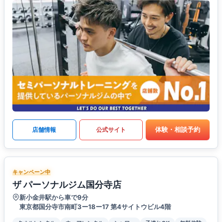
体験・相談予約
店舗情報
公式サイト
キャンペーン中
ザ パーソナルジム国分寺店
新小金井駅から車で9分
東京都国分寺市南町3ー18ー17 第4サイトウビル4階