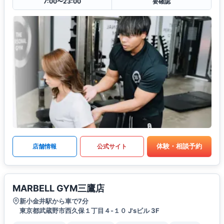
7:00〜23:00
要確認
体験・相談予約
店舗情報
公式サイト
MARBELL GYM三鷹店
新小金井駅から車で7分
東京都武蔵野市西久保１丁目４-１０ J'sビル 3F