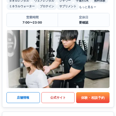
タオルレンタル
ウェアレンタル
シャワー
子連れOK
無料体験
ミネラルウォーター
プロテイン
サプリメント
もっと見る
営業時間
定休日
7:00〜23:00
要確認
体験・相談予約
店舗情報
公式サイト