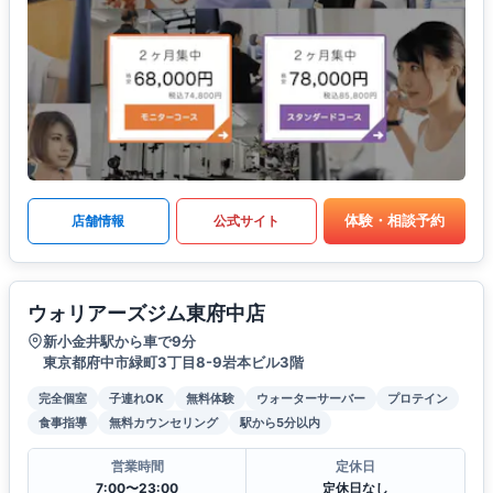
体験・相談予約
店舗情報
公式サイト
ウォリアーズジム東府中店
新小金井駅から車で9分
東京都府中市緑町3丁目8-9岩本ビル3階
完全個室
子連れOK
無料体験
ウォーターサーバー
プロテイン
食事指導
無料カウンセリング
駅から5分以内
営業時間
定休日
7:00〜23:00
定休日なし