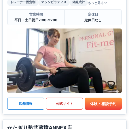
トレーナー固定制
マシンピラティス
体組成計
もっと見る
営業時間
定休日
平日・土日祝日7:00-2200
定休日なし
体験・相談予約
店舗情報
公式サイト
かたぎり塾武蔵境ANNEX店