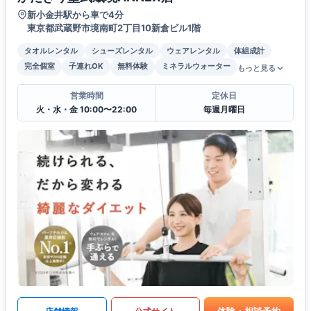
新小金井駅から車で4分
東京都武蔵野市境南町2丁目10新倉ビル1階
タオルレンタル
シューズレンタル
ウェアレンタル
体組成計
完全個室
子連れOK
無料体験
ミネラルウォーター
もっと見る
営業時間
定休日
火・水・金 10:00〜22:00
毎週月曜日