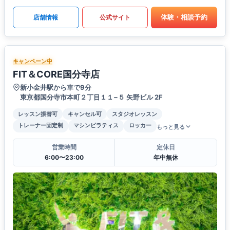
体験・相談予約
店舗情報
公式サイト
キャンペーン中
FIT＆CORE国分寺店
新小金井駅から車で9分
東京都国分寺市本町２丁目１１−５ 矢野ビル 2F
レッスン振替可
キャンセル可
スタジオレッスン
トレーナー固定制
マシンピラティス
ロッカー
もっと見る
営業時間
定休日
6:00〜23:00
年中無休