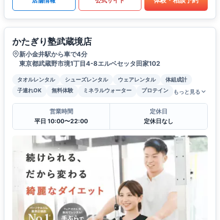
体験・相談予約
店舗情報
公式サイト
かたぎり塾武蔵境店
新小金井駅から車で4分
東京都武蔵野市境1丁目4-8エルベセッタ田家102
タオルレンタル
シューズレンタル
ウェアレンタル
体組成計
子連れOK
無料体験
ミネラルウォーター
プロテイン
もっと見る
営業時間
定休日
平日 10:00〜22:00
定休日なし