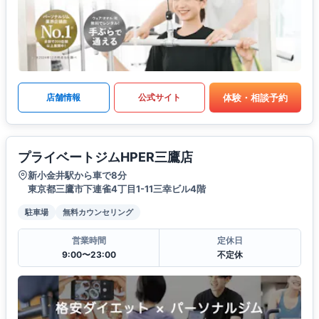
体験・相談予約
店舗情報
公式サイト
プライベートジムHPER三鷹店
新小金井駅から車で8分
東京都三鷹市下連雀4丁目1-11三幸ビル4階
駐車場
無料カウンセリング
営業時間
定休日
9:00〜23:00
不定休