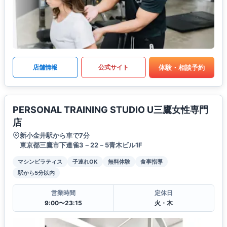
体験・相談予約
店舗情報
公式サイト
PERSONAL TRAINING STUDIO U三鷹女性専門
店
新小金井駅から車で7分
東京都三鷹市下連雀3－22－5青木ビル1F
マシンピラティス
子連れOK
無料体験
食事指導
駅から5分以内
営業時間
定休日
9:00〜23:15
火・木