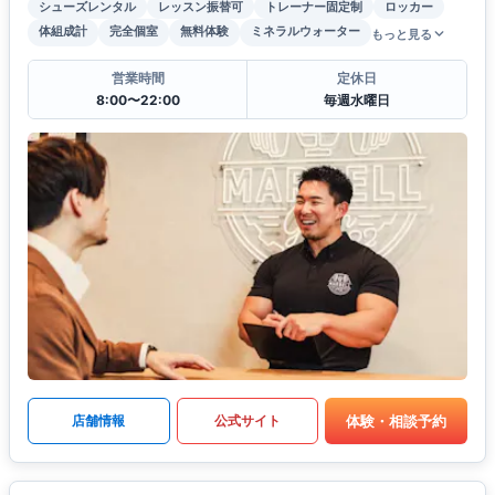
シューズレンタル
レッスン振替可
トレーナー固定制
ロッカー
体組成計
完全個室
無料体験
ミネラルウォーター
もっと見る
営業時間
定休日
8:00〜22:00
毎週水曜日
体験・相談予約
店舗情報
公式サイト