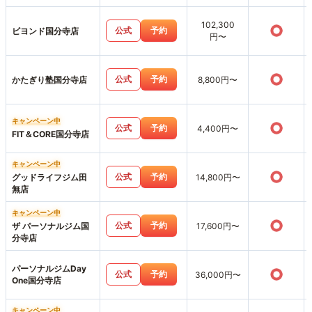
102,300
○
公式
予約
ビヨンド国分寺店
円〜
○
公式
予約
かたぎり塾国分寺店
8,800円〜
キャンペーン中
○
公式
予約
4,400円〜
FIT＆CORE国分寺店
キャンペーン中
○
公式
予約
グッドライフジム田
14,800円〜
無店
キャンペーン中
○
公式
予約
ザ パーソナルジム国
17,600円〜
分寺店
パーソナルジムDay
○
公式
予約
36,000円〜
One国分寺店
キャンペーン中