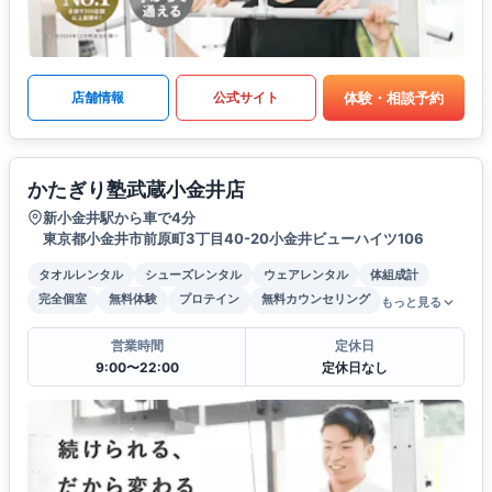
体験・相談予約
店舗情報
公式サイト
かたぎり塾武蔵小金井店
新小金井駅から車で4分
東京都小金井市前原町3丁目40-20小金井ビューハイツ106
タオルレンタル
シューズレンタル
ウェアレンタル
体組成計
完全個室
無料体験
プロテイン
無料カウンセリング
もっと見る
営業時間
定休日
9:00〜22:00
定休日なし