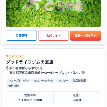
体験・相談予約
店舗情報
公式サイト
キャンペーン中
グッドライフジム田無店
新小金井駅から車で9分
東京都西東京市西原町1ー2ー4ケープロックパレス1階
シューズレンタル
セミパーソナル
ロッカー
他店舗利用
無料体験
営業時間
定休日
平日 9:00〜22:00
不定休