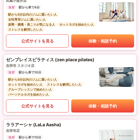
武蔵小金井店
ヨガ
駅から車で4分
駅から5分以内のジムに通いたい人
女性専用ジムに通いたい人
姿勢・腰痛・肩こりが気になる人
ホットヨガを始めたい人
ストレスを解消したい人
公式サイトを見る
体験・相談予約
ゼンプレイスピラティス (zen place pilates)
吉祥寺 スタジオ店
ヨガ
駅から車で10分
駅から5分以内のジムに通いたい人
ホットヨガを始めたい人
ストレスを解消したい人
グループレッスンで始めたい人
パーソナルヨガを始めたい人
公式サイトを見る
体験・相談予約
ララアーシャ (LaLa Aasha)
吉祥寺店
ヨガ
駅から車で10分