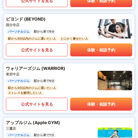
公式サイトを見る
体験・相談予約
ビヨンド (BEYOND)
国分寺店
パーソナルジム
駅から車で9分
駅から5分以内のジムに通いたい人
とにかく痩せたい人
公式サイトを見る
体験・相談予約
ウォリアーズジム (WARRIOR)
東府中店
パーソナルジム
駅から車で9分
駅から5分以内のジムに通いたい人
ストレスを解消したい人
公式サイトを見る
体験・相談予約
アップルジム (Apple GYM)
三鷹店
パーソナルジム
駅から車で7分