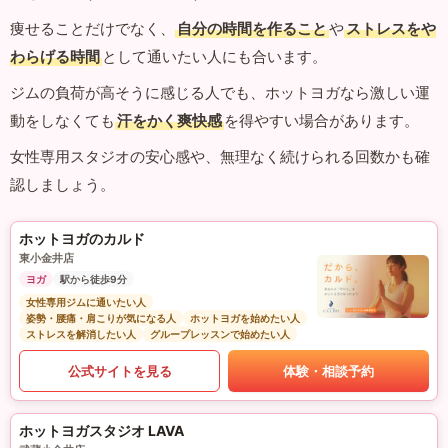
痩せることだけでなく、
自分の時間を作ること
や
ストレスをや
わらげる時間
として通いたい人にも合います。
ジムの負荷が高そうに感じる人でも、ホットヨガなら激しい運
動をしなくても
汗をかく爽快感
を得やすい場合があります。
女性専用スタジオの安心感や、無理なく続けられる回数かも確
認しましょう。
ホットヨガのカルド
東小金井店
ヨガ
駅から徒歩9分
女性専用ジムに通いたい人
姿勢・腰痛・肩こりが気になる人
ホットヨガを始めたい人
ストレスを解消したい人
グループレッスンで始めたい人
公式サイトを見る
体験・相談予約
ホットヨガスタジオ LAVA