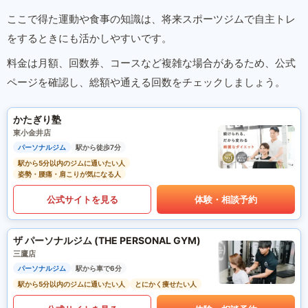
ここで得た運動や食事の知識は、将来スポーツジムで自主トレ
をするときにも活かしやすいです。
料金は月額、回数券、コースなど複雑な場合があるため、公式
ページを確認し、総額や通える回数をチェックしましょう。
かたぎり塾
東小金井店
パーソナルジム
駅から徒歩7分
駅から5分以内のジムに通いたい人
姿勢・腰痛・肩こりが気になる人
公式サイトを見る
体験・相談予約
ザ パーソナルジム (THE PERSONAL GYM)
三鷹店
パーソナルジム
駅から車で6分
駅から5分以内のジムに通いたい人
とにかく痩せたい人