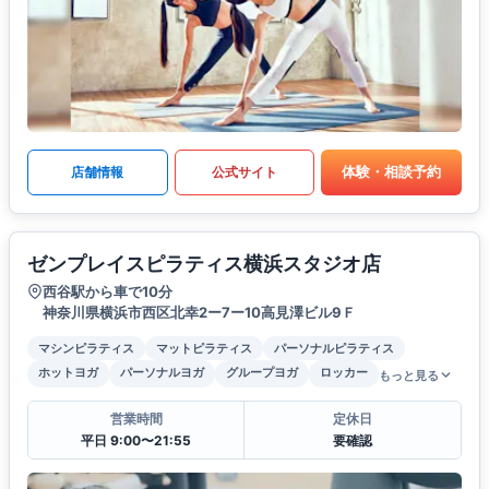
体験・相談予約
店舗情報
公式サイト
ゼンプレイスピラティス横浜スタジオ店
西谷駅から車で10分
神奈川県横浜市西区北幸2ー7ー10高見澤ビル9Ｆ
マシンピラティス
マットピラティス
パーソナルピラティス
ホットヨガ
パーソナルヨガ
グループヨガ
ロッカー
もっと見る
営業時間
定休日
平日 9:00〜21:55
要確認