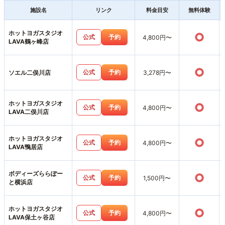
施設名
リンク
料金目安
無料体験
ホットヨガスタジオ
○
公式
予約
4,800円〜
LAVA鶴ヶ峰店
○
公式
予約
ソエル二俣川店
3,278円〜
ホットヨガスタジオ
○
公式
予約
4,800円〜
LAVA二俣川店
ホットヨガスタジオ
○
公式
予約
4,800円〜
LAVA鴨居店
ボディーズららぽー
○
公式
予約
1,500円〜
と横浜店
ホットヨガスタジオ
○
公式
予約
4,800円〜
LAVA保土ヶ谷店