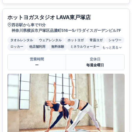
ホットヨガスタジオ LAVA東戸塚店
西谷駅から車で11分
神奈川県横浜市戸塚区品濃町516ー5パラダイスガーデンビル7F
タオルレンタル
ウェアレンタル
ホットヨガ
常温ヨガ
シャワー
ロッカー
他店舗利用
無料体験
ミネラルウォーター
もっと見る
営業時間
定休日
ー
毎週金曜日