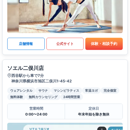
体験・相談予約
店舗情報
公式サイト
ソエル二俣川店
西谷駅から車で7分
神奈川県横浜市旭区二俣川1-45-42
ウェアレンタル
サウナ
マシンピラティス
常温ヨガ
完全個室
無料体験
無料カウンセリング
24時間営業
営業時間
定休日
0:00〜24:00
年末年始を除き無休