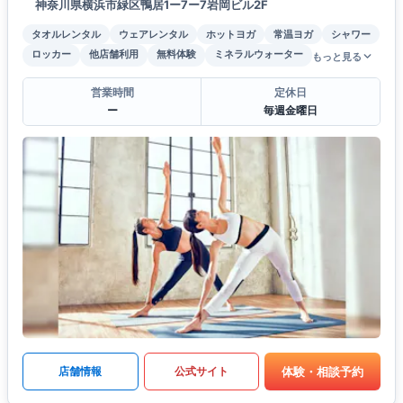
神奈川県横浜市緑区鴨居1ー7ー7岩岡ビル2F
タオルレンタル
ウェアレンタル
ホットヨガ
常温ヨガ
シャワー
ロッカー
他店舗利用
無料体験
ミネラルウォーター
もっと見る
営業時間
定休日
ー
毎週金曜日
体験・相談予約
店舗情報
公式サイト