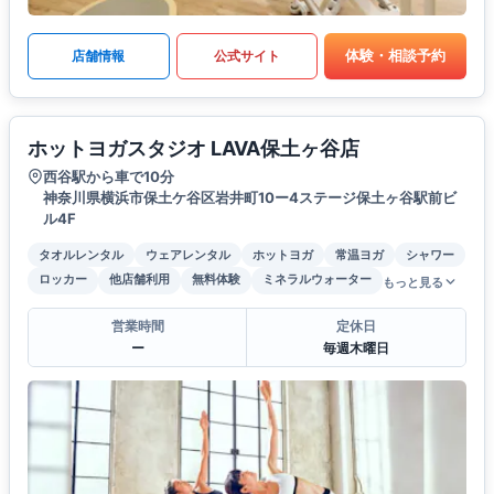
体験・相談予約
店舗情報
公式サイト
ホットヨガスタジオ LAVA保土ヶ谷店
西谷駅から車で10分
神奈川県横浜市保土ケ谷区岩井町10ー4ステージ保土ヶ谷駅前ビ
ル4F
タオルレンタル
ウェアレンタル
ホットヨガ
常温ヨガ
シャワー
ロッカー
他店舗利用
無料体験
ミネラルウォーター
もっと見る
営業時間
定休日
ー
毎週木曜日