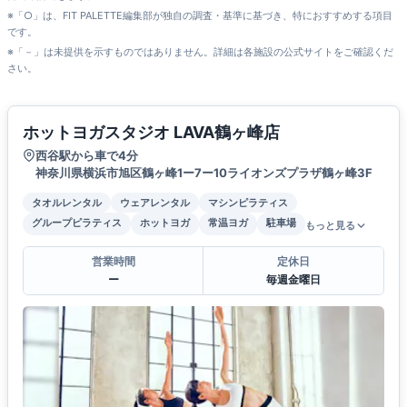
※「○」は、FIT PALETTE編集部が独自の調査・基準に基づき、特におすすめする項目
です。
※「－」は未提供を示すものではありません。詳細は各施設の公式サイトをご確認くだ
さい。
ホットヨガスタジオ LAVA鶴ヶ峰店
西谷駅から車で4分
神奈川県横浜市旭区鶴ヶ峰1ー7ー10ライオンズプラザ鶴ヶ峰3F
タオルレンタル
ウェアレンタル
マシンピラティス
グループピラティス
ホットヨガ
常温ヨガ
駐車場
もっと見る
営業時間
定休日
ー
毎週金曜日