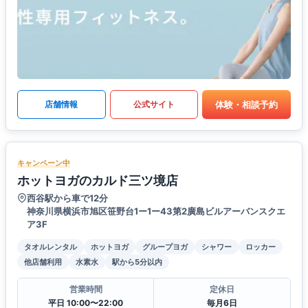
体験・相談予約
店舗情報
公式サイト
キャンペーン中
ホットヨガのカルド三ツ境店
西谷駅から車で12分
神奈川県横浜市旭区笹野台1ー1ー43第2廣島ビルアーバンスクエ
ア3F
タオルレンタル
ホットヨガ
グループヨガ
シャワー
ロッカー
他店舗利用
水素水
駅から5分以内
営業時間
定休日
平日 10:00〜22:00
毎月6日