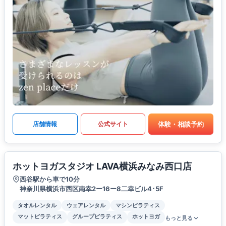
体験・相談予約
店舗情報
公式サイト
ホットヨガスタジオ LAVA横浜みなみ西口店
西谷駅から車で10分
神奈川県横浜市西区南幸2ー16ー8二幸ビル4･5F
タオルレンタル
ウェアレンタル
マシンピラティス
マットピラティス
グループピラティス
ホットヨガ
もっと見る