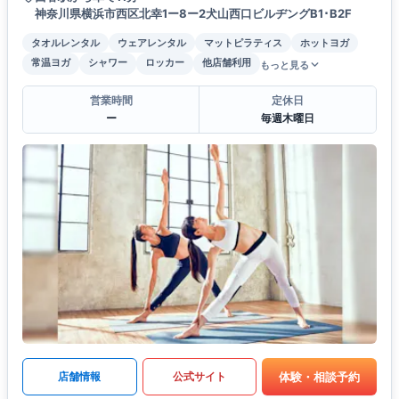
神奈川県横浜市西区北幸1ー8ー2犬山西口ビルヂングB1･B2F
タオルレンタル
ウェアレンタル
マットピラティス
ホットヨガ
常温ヨガ
シャワー
ロッカー
他店舗利用
もっと見る
営業時間
定休日
ー
毎週木曜日
体験・相談予約
店舗情報
公式サイト