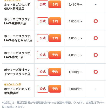
-
公式
予約
ホットヨガのカルド
9,460円〜
GRAN新横浜店
ホットヨガスタジオ
○
公式
予約
4,800円〜
LAVA東神奈川店
ホットヨガスタジオ
○
公式
予約
4,800円〜
LAVAみなとみらい店
ホットヨガスタジオ
○
公式
予約
4,800円〜
LAVA南太田店
ボディーズ横浜ラン
○
公式
予約
1,500円〜
ドマークスタジオ店
キャンペーン中
-
公式
予約
ホットヨガのカルド
8,910円〜
都筑横浜店
※上記には、施設運営者から情報提供のあった施設を掲載しています。全施設は下の一
覧で確認できます。