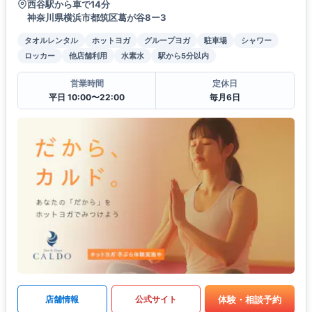
西谷駅から車で14分
神奈川県横浜市都筑区葛が谷8ー3
タオルレンタル
ホットヨガ
グループヨガ
駐車場
シャワー
ロッカー
他店舗利用
水素水
駅から5分以内
営業時間
定休日
平日 10:00〜22:00
毎月6日
体験・相談予約
店舗情報
公式サイト