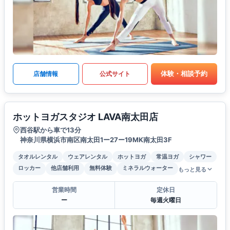
体験・相談予約
店舗情報
公式サイト
ホットヨガスタジオ LAVA南太田店
西谷駅から車で13分
神奈川県横浜市南区南太田1ー27ー19MK南太田3F
タオルレンタル
ウェアレンタル
ホットヨガ
常温ヨガ
シャワー
ロッカー
他店舗利用
無料体験
ミネラルウォーター
もっと見る
営業時間
定休日
ー
毎週火曜日