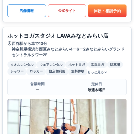
体験・相談予約
店舗情報
公式サイト
ホットヨガスタジオ LAVAみなとみらい店
西谷駅から車で13分
神奈川県横浜市西区みなとみらい4ー6ー2みなとみらいグランド
セントラルタワー2F
タオルレンタル
ウェアレンタル
ホットヨガ
常温ヨガ
駐車場
シャワー
ロッカー
他店舗利用
無料体験
もっと見る
営業時間
定休日
ー
毎週木曜日