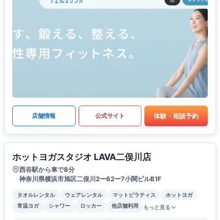
体験・相談予約
店舗情報
公式サイト
ホットヨガスタジオ LAVA二俣川店
西谷駅から車で8分
神奈川県横浜市旭区二俣川2ー62ー7小関ビルB1F
タオルレンタル
ウェアレンタル
マットピラティス
ホットヨガ
常温ヨガ
シャワー
ロッカー
他店舗利用
もっと見る