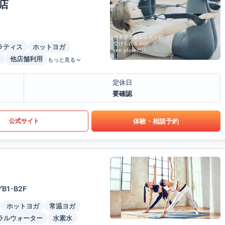
店
ラティス
ホットヨガ
他店舗利用
もっと見る
定休日
要確認
体験・相談予約
公式サイト
1･B2F
ホットヨガ
常温ヨガ
ラルウォーター
水素水