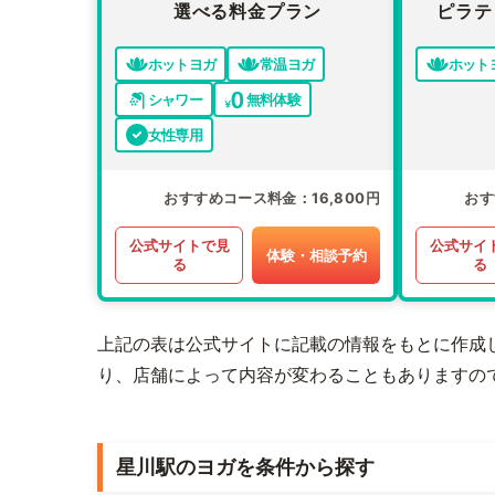
選べる料金プラン
ピラテ
ホットヨガ
常温ヨガ
ホット
シャワー
無料体験
女性専用
おすすめコース料金
16,800円
おす
公式サイトで見
公式サイ
体験・相談予約
る
る
上記の表は公式サイトに記載の情報をもとに作成
り、店舗によって内容が変わることもありますの
星川駅のヨガを条件から探す