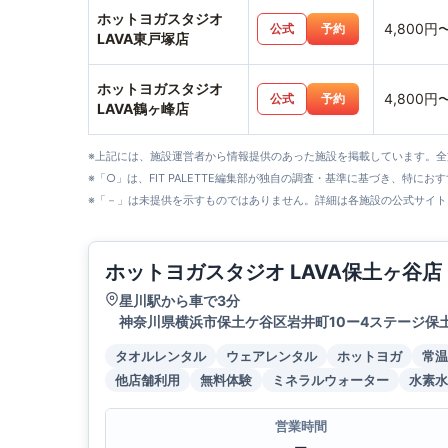
ホットヨガスタジオ
4,800円
公式
予約
LAVA東戸塚店
ホットヨガスタジオ
4,800円
公式
予約
LAVA鶴ヶ峰店
※上記には、施設運営者から情報提供のあった施設を掲載しています。
※「○」は、FIT PALETTE編集部が独自の調査・基準に基づき、特にお
※「－」は未提供を示すものではありません。詳細は各施設の公式サイト
ホットヨガスタジオ LAVA保土ヶ谷店
星川駅から車で3分
神奈川県横浜市保土ケ谷区岩井町10ー4ステージ保
タオルレンタル
ウェアレンタル
ホットヨガ
常温
他店舗利用
無料体験
ミネラルウォーター
水素水
営業時間