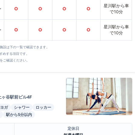
星川駅から車
〜
○
○
○
○
で10分
星川駅から車
〜
○
○
○
○
で10分
全施設は下の一覧で確認できます。
すすめする項目です。
をご確認ください。
土ヶ谷駅前ビル4F
ヨガ
シャワー
ロッカー
駅から5分以内
定休日