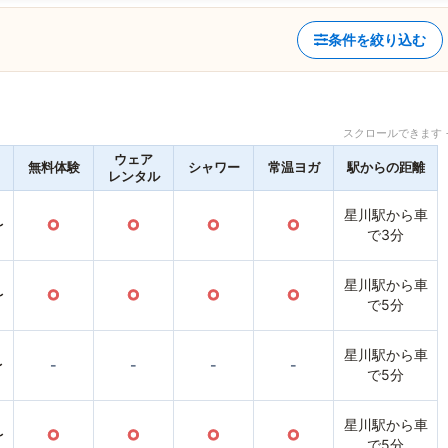
条件を絞り込む
スクロールできます 
ウェア
無料体験
シャワー
常温ヨガ
駅からの距離
レンタル
星川駅から車
〜
○
○
○
○
で3分
星川駅から車
〜
○
○
○
○
で5分
星川駅から車
〜
-
-
-
-
で5分
星川駅から車
〜
○
○
○
○
で5分