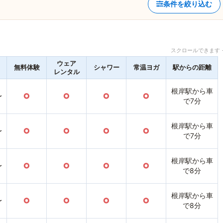
条件を絞り込む
スクロールできます 
ウェア
無料体験
シャワー
常温ヨガ
駅からの距離
レンタル
根岸駅から車
〜
○
○
○
○
で7分
根岸駅から車
〜
○
○
○
○
で7分
根岸駅から車
〜
○
○
○
○
で8分
根岸駅から車
〜
○
○
○
○
で8分