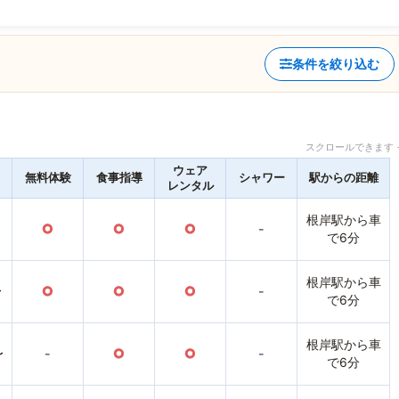
条件を絞り込む
スクロールできます 
ウェア
無料体験
食事指導
シャワー
駅からの距離
レンタル
根岸駅から車
○
○
○
-
で6分
根岸駅から車
〜
○
○
○
-
で6分
根岸駅から車
〜
-
○
○
-
で6分