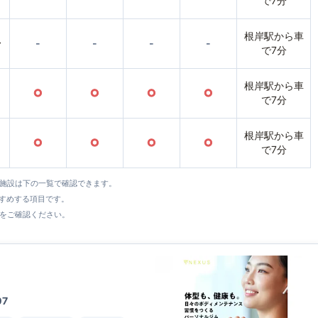
で7分
根岸駅から車
〜
-
-
-
-
で7分
根岸駅から車
○
○
○
○
で7分
根岸駅から車
○
○
○
○
で7分
全施設は下の一覧で確認できます。
すすめする項目です。
をご確認ください。
7