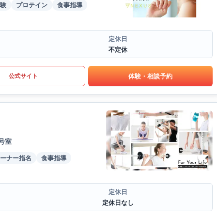
験
プロテイン
食事指導
定休日
不定休
体験・相談予約
公式サイト
号室
ーナー指名
食事指導
定休日
定休日なし