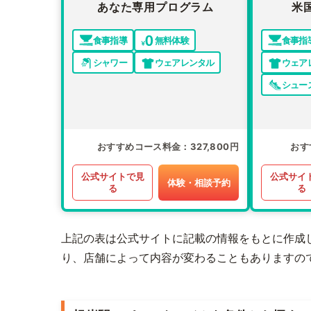
あなた専用プログラム
米
食事指導
無料体験
食事指
シャワー
ウェアレンタル
ウェア
シュー
おすすめコース料金
327,800円
おす
公式サイトで見
公式サイ
体験・相談予約
る
る
上記の表は公式サイトに記載の情報をもとに作成
り、店舗によって内容が変わることもありますの