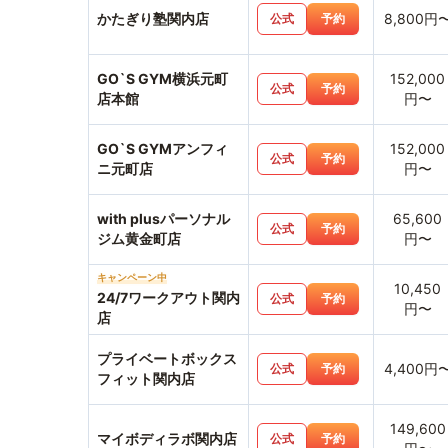
かたぎり塾関内店
8,800円
公式
予約
GO`S GYM横浜元町
152,000
公式
予約
店本館
円〜
GO`S GYMアンフィ
152,000
公式
予約
ニ元町店
円〜
with plusパーソナル
65,600
公式
予約
ジム黄金町店
円〜
キャンペーン中
10,450
24/7ワークアウト関内
公式
予約
円〜
店
プライベートボックス
4,400円
公式
予約
フィット関内店
149,600
マイボディラボ関内店
公式
予約