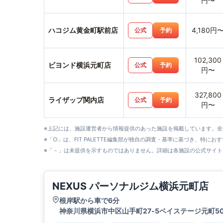
円〜
ハコジム黄金町駅前店
4,180円
公式
予約
102,300
ビヨンド横浜元町店
公式
予約
円〜
327,800
ライザップ関内店
公式
予約
円〜
※上記には、施設運営者から情報提供のあった施設を掲載しています。
※「○」は、FIT PALETTE編集部が独自の調査・基準に基づき、特にお
※「－」は未提供を示すものではありません。詳細は各施設の公式サイト
NEXUS パーソナルジム横浜元町店
根岸駅から車で6分
神奈川県横浜市中区山手町27‐5ベイステージ元町50