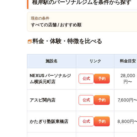
根岸駅のパーソナルジムを条件から探す
現在の条件
すべての店舗 / おすすめ順
料金・体験・特徴を比べる
施設名
リンク
料金目安
NEXUS パーソナルジ
28,000
公式
予約
ム横浜元町店
円〜
アスピ関内店
7,600円
公式
予約
かたぎり塾阪東橋店
8,800円
公式
予約