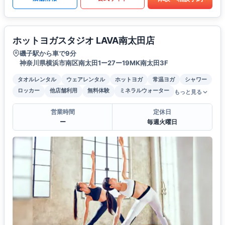
ホットヨガスタジオ LAVA南太田店
磯子駅から車で9分
神奈川県横浜市南区南太田1ー27ー19MK南太田3F
タオルレンタル
ウェアレンタル
ホットヨガ
常温ヨガ
シャワー
ロッカー
他店舗利用
無料体験
ミネラルウォーター
もっと見る
営業時間
定休日
ー
毎週火曜日