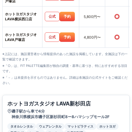
戸塚店
ホットヨガスタジオ
○
公式
予約
5,800円〜
LAVA横浜西口店
ホットヨガスタジオ
○
公式
予約
4,800円〜
LAVA戸塚店
※上記には、施設運営者から情報提供のあった施設を掲載しています。全施設は下の一
覧で確認できます。
※「○」は、FIT PALETTE編集部が独自の調査・基準に基づき、特におすすめする項目
です。
※「－」は未提供を示すものではありません。詳細は各施設の公式サイトをご確認くだ
さい。
ホットヨガスタジオ LAVA新杉田店
磯子駅から車で4分
神奈川県横浜市磯子区新杉田町8ー8ハマシップモール2F
タオルレンタル
ウェアレンタル
マットピラティス
ホットヨガ