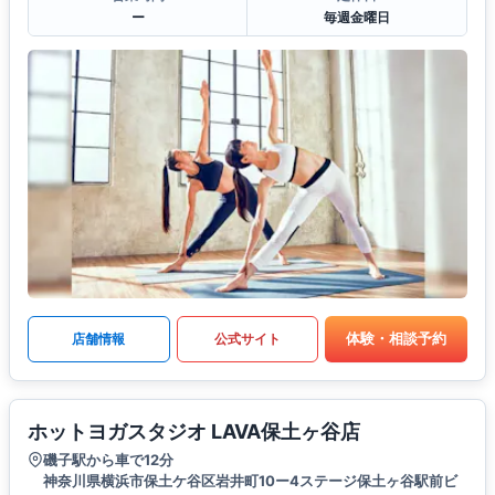
ー
毎週金曜日
体験・相談予約
店舗情報
公式サイト
ホットヨガスタジオ LAVA保土ヶ谷店
磯子駅から車で12分
神奈川県横浜市保土ケ谷区岩井町10ー4ステージ保土ヶ谷駅前ビ