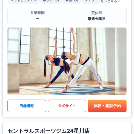
マットピラティス
ホットヨガ
常温ヨガ
シャワー
もっと見る
営業時間
定休日
ー
毎週火曜日
体験・相談予約
店舗情報
公式サイト
セントラルスポーツジム24星川店