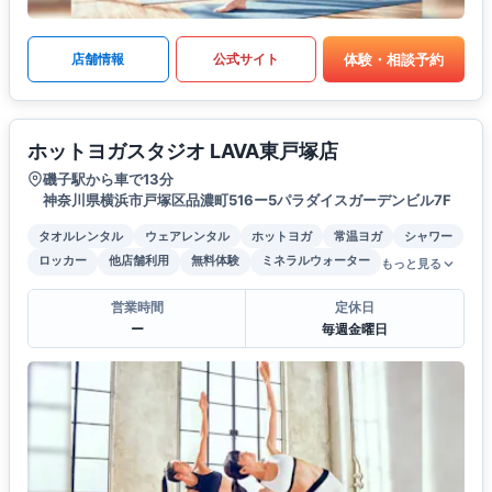
体験・相談予約
店舗情報
公式サイト
ホットヨガスタジオ LAVA東戸塚店
磯子駅から車で13分
神奈川県横浜市戸塚区品濃町516ー5パラダイスガーデンビル7F
タオルレンタル
ウェアレンタル
ホットヨガ
常温ヨガ
シャワー
ロッカー
他店舗利用
無料体験
ミネラルウォーター
もっと見る
営業時間
定休日
ー
毎週金曜日