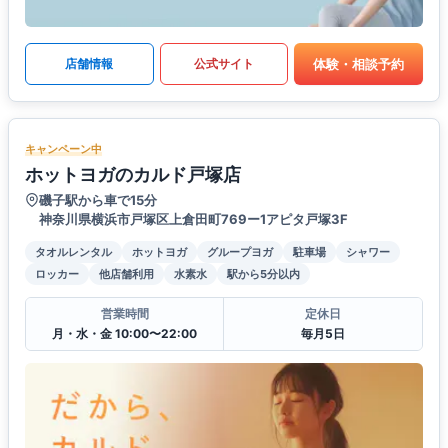
体験・相談予約
店舗情報
公式サイト
キャンペーン中
ホットヨガのカルド戸塚店
磯子駅から車で15分
神奈川県横浜市戸塚区上倉田町769ー1アピタ戸塚3F
タオルレンタル
ホットヨガ
グループヨガ
駐車場
シャワー
ロッカー
他店舗利用
水素水
駅から5分以内
営業時間
定休日
月・水・金 10:00〜22:00
毎月5日