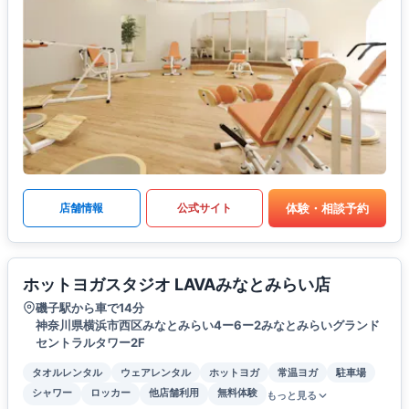
体験・相談予約
店舗情報
公式サイト
ホットヨガスタジオ LAVAみなとみらい店
磯子駅から車で14分
神奈川県横浜市西区みなとみらい4ー6ー2みなとみらいグランド
セントラルタワー2F
タオルレンタル
ウェアレンタル
ホットヨガ
常温ヨガ
駐車場
シャワー
ロッカー
他店舗利用
無料体験
もっと見る