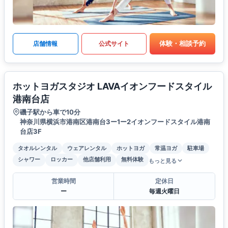
体験・相談予約
店舗情報
公式サイト
ホットヨガスタジオ LAVAイオンフードスタイル
港南台店
磯子駅から車で10分
神奈川県横浜市港南区港南台3ー1ー2イオンフードスタイル港南
台店3F
タオルレンタル
ウェアレンタル
ホットヨガ
常温ヨガ
駐車場
シャワー
ロッカー
他店舗利用
無料体験
もっと見る
営業時間
定休日
ー
毎週火曜日