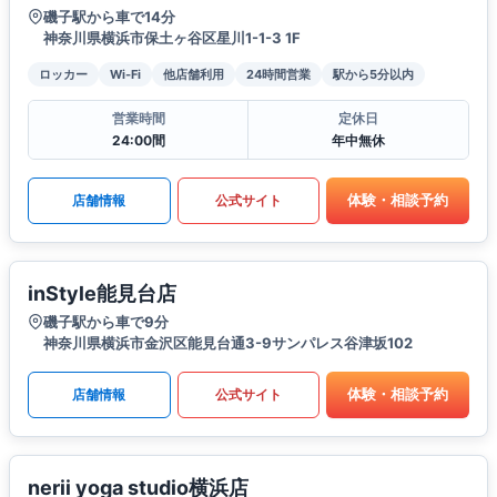
磯子駅から車で14分
神奈川県横浜市保土ヶ谷区星川1-1-3 1F
ロッカー
Wi-Fi
他店舗利用
24時間営業
駅から5分以内
営業時間
定休日
24:00間
年中無休
体験・相談予約
店舗情報
公式サイト
inStyle能見台店
磯子駅から車で9分
神奈川県横浜市金沢区能見台通3-9サンパレス谷津坂102
体験・相談予約
店舗情報
公式サイト
nerii yoga studio横浜店