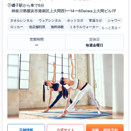
磯子駅から車で5分
神奈川県横浜市港南区上大岡西1ー14ー6Daiwa上大岡ビル7F
タオルレンタル
ウェアレンタル
ホットヨガ
常温ヨガ
シャワー
ロッカー
他店舗利用
無料体験
ミネラルウォーター
もっと見る
営業時間
定休日
ー
毎週金曜日
体験・相談予約
店舗情報
公式サイト