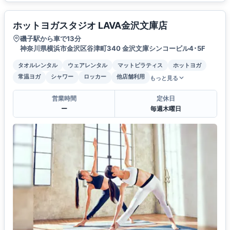
ホットヨガスタジオ LAVA金沢文庫店
磯子駅から車で13分
神奈川県横浜市金沢区谷津町340 金沢文庫シンコービル4･5F
タオルレンタル
ウェアレンタル
マットピラティス
ホットヨガ
常温ヨガ
シャワー
ロッカー
他店舗利用
もっと見る
営業時間
定休日
ー
毎週木曜日