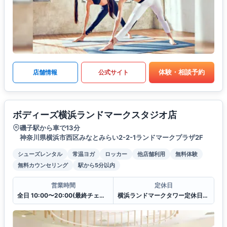
体験・相談予約
店舗情報
公式サイト
ボディーズ横浜ランドマークスタジオ店
磯子駅から車で13分
神奈川県横浜市西区みなとみらい2-2-1ランドマークプラザ2F
シューズレンタル
常温ヨガ
ロッカー
他店舗利用
無料体験
無料カウンセリング
駅から5分以内
営業時間
定休日
全日 10:00〜20:00(最終チェックイン19:30)
横浜ランドマークタワー定休日に準ずる