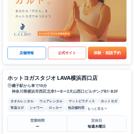
体験・相談予約
店舗情報
公式サイト
ホットヨガスタジオ LAVA横浜西口店
磯子駅から車で15分
神奈川県横浜市西区北幸1ー8ー2犬山西口ビルヂングB1･B2F
タオルレンタル
ウェアレンタル
マットピラティス
ホットヨガ
常温ヨガ
シャワー
ロッカー
他店舗利用
もっと見る
営業時間
定休日
ー
毎週木曜日