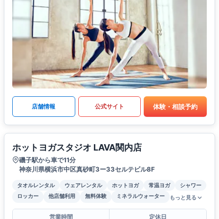
体験・相談予約
店舗情報
公式サイト
ホットヨガスタジオ LAVA関内店
磯子駅から車で11分
神奈川県横浜市中区真砂町3ー33セルテビル8F
タオルレンタル
ウェアレンタル
ホットヨガ
常温ヨガ
シャワー
ロッカー
他店舗利用
無料体験
ミネラルウォーター
もっと見る
営業時間
定休日