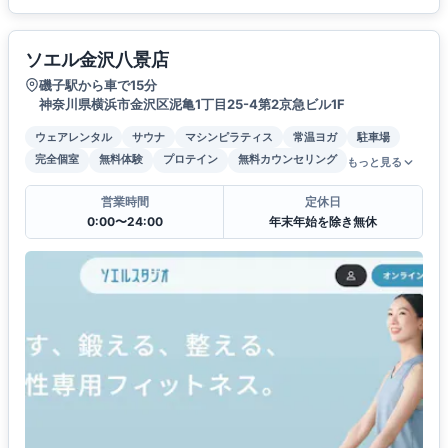
ソエル金沢八景店
磯子駅から車で15分
神奈川県横浜市金沢区泥亀1丁目25-4第2京急ビル1F
ウェアレンタル
サウナ
マシンピラティス
常温ヨガ
駐車場
完全個室
無料体験
プロテイン
無料カウンセリング
もっと見る
営業時間
定休日
0:00〜24:00
年末年始を除き無休