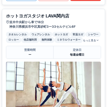
ホットヨガスタジオ LAVA関内店
並木中央駅から車で18分
神奈川県横浜市中区真砂町3ー33セルテビル8F
タオルレンタル
ウェアレンタル
ホットヨガ
常温ヨガ
シャワー
ロッカー
他店舗利用
無料体験
ミネラルウォーター
もっと見る
営業時間
定休日
ー
毎週金曜日