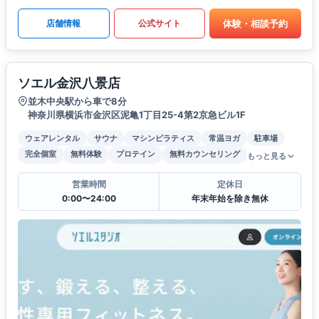
体験・相談予約
店舗情報
公式サイト
ソエル金沢八景店
並木中央駅から車で8分
神奈川県横浜市金沢区泥亀1丁目25-4第2京急ビル1F
ウェアレンタル
サウナ
マシンピラティス
常温ヨガ
駐車場
完全個室
無料体験
プロテイン
無料カウンセリング
もっと見る
営業時間
定休日
0:00〜24:00
年末年始を除き無休