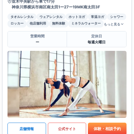
並木中央駅から車で17分
神奈川県横浜市南区南太田1ー27ー19MK南太田3F
タオルレンタル
ウェアレンタル
ホットヨガ
常温ヨガ
シャワー
ロッカー
他店舗利用
無料体験
ミネラルウォーター
もっと見る
営業時間
定休日
ー
毎週火曜日
体験・相談予約
店舗情報
公式サイト