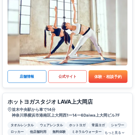
体験・相談予約
店舗情報
公式サイト
ホットヨガスタジオ LAVA上大岡店
並木中央駅から車で14分
神奈川県横浜市港南区上大岡西1ー14ー6Daiwa上大岡ビル7F
タオルレンタル
ウェアレンタル
ホットヨガ
常温ヨガ
シャワー
ロッカー
他店舗利用
無料体験
ミネラルウォーター
もっと見る