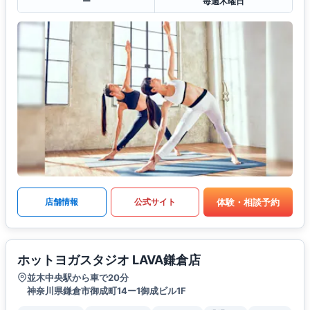
ー
毎週木曜日
体験・相談予約
店舗情報
公式サイト
ホットヨガスタジオ LAVA鎌倉店
並木中央駅から車で20分
神奈川県鎌倉市御成町14ー1御成ビル1F