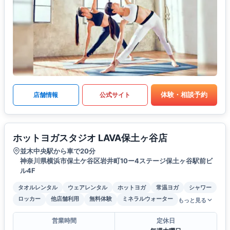
体験・相談予約
店舗情報
公式サイト
ホットヨガスタジオ LAVA保土ヶ谷店
並木中央駅から車で20分
神奈川県横浜市保土ケ谷区岩井町10ー4ステージ保土ヶ谷駅前ビ
ル4F
タオルレンタル
ウェアレンタル
ホットヨガ
常温ヨガ
シャワー
ロッカー
他店舗利用
無料体験
ミネラルウォーター
もっと見る
営業時間
定休日