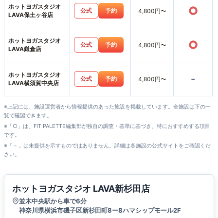
ホットヨガスタジオ
○
公式
予約
4,800円〜
LAVA保土ヶ谷店
ホットヨガスタジオ
○
公式
予約
4,800円〜
LAVA鎌倉店
ホットヨガスタジオ
-
公式
予約
4,800円〜
LAVA横須賀中央店
※上記には、施設運営者から情報提供のあった施設を掲載しています。全施設は下の一
覧で確認できます。
※「○」は、FIT PALETTE編集部が独自の調査・基準に基づき、特におすすめする項目
です。
※「－」は未提供を示すものではありません。詳細は各施設の公式サイトをご確認くだ
さい。
ホットヨガスタジオ LAVA新杉田店
並木中央駅から車で6分
神奈川県横浜市磯子区新杉田町8ー8ハマシップモール2F