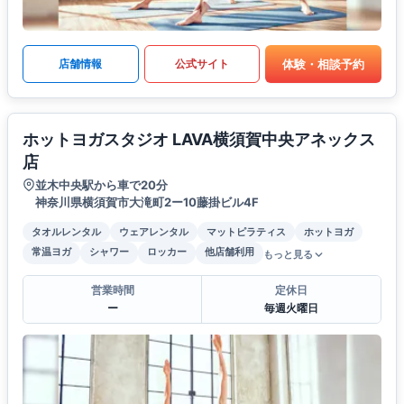
体験・相談予約
店舗情報
公式サイト
ホットヨガスタジオ LAVA横須賀中央アネックス
店
並木中央駅から車で20分
神奈川県横須賀市大滝町2ー10藤掛ビル4F
タオルレンタル
ウェアレンタル
マットピラティス
ホットヨガ
常温ヨガ
シャワー
ロッカー
他店舗利用
もっと見る
営業時間
定休日
ー
毎週火曜日