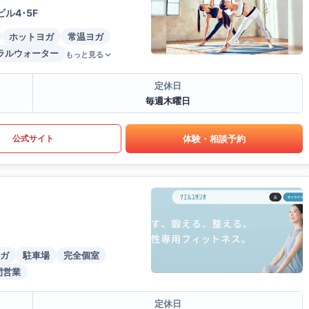
ル4･5F
ホットヨガ
常温ヨガ
ラルウォーター
もっと見る
定休日
毎週木曜日
体験・相談予約
公式サイト
ガ
駐車場
完全個室
間営業
定休日