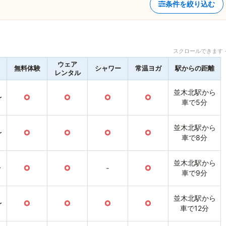
条件を絞り込む
スクロールできます 
ウェア
無料体験
シャワー
常温ヨガ
駅からの距離
レンタル
並木北駅から
〜
○
○
○
○
車で5分
並木北駅から
〜
○
○
○
○
車で8分
並木北駅から
〜
○
○
-
○
車で9分
並木北駅から
〜
○
○
○
○
車で12分