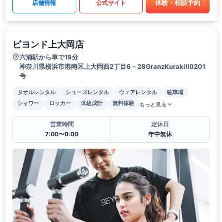
体験・相談予約
店舗情報
公式サイト
ビヨンド上大岡店
六浦駅から車で19分
神奈川県横浜市港南区上大岡西2丁目6－28GranzKurakiII0201
号
タオルレンタル
シューズレンタル
ウェアレンタル
駐車場
シャワー
ロッカー
体組成計
無料体験
もっと見る
営業時間
定休日
7:00〜0:00
年中無休