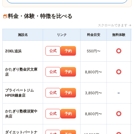
料金・体験・特徴を比べる
スクロールできます →
施設名
リンク
料金目安
無料体験
○
公式
予約
ZOEL追浜
550円〜
かたぎり塾金沢文庫
○
公式
予約
8,800円〜
店
プライベートジム
-
公式
予約
3,850円〜
HPER鎌倉店
かたぎり塾横須賀中
○
公式
予約
8,800円〜
央店
ダイエットパートナ