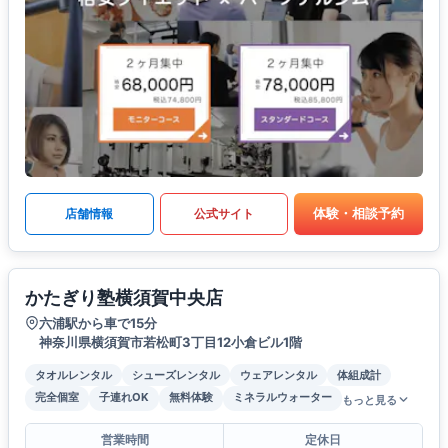
体験・相談予約
店舗情報
公式サイト
かたぎり塾横須賀中央店
六浦駅から車で15分
神奈川県横須賀市若松町3丁目12小倉ビル1階
タオルレンタル
シューズレンタル
ウェアレンタル
体組成計
完全個室
子連れOK
無料体験
ミネラルウォーター
もっと見る
営業時間
定休日