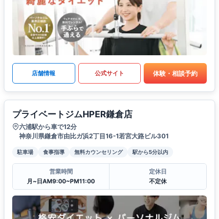
体験・相談予約
店舗情報
公式サイト
プライベートジムHPER鎌倉店
六浦駅から車で12分
神奈川県鎌倉市由比ガ浜2丁目16-1若宮大路ビル301
駐車場
食事指導
無料カウンセリング
駅から5分以内
営業時間
定休日
月~日AM9:00~PM11:00
不定休