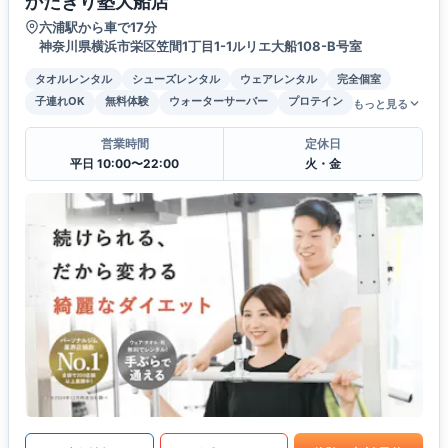
かたぎり塾大船店
六浦駅から車で17分
神奈川県横浜市栄区笠間1丁目1-1ルリエ大船108-B号室
タオルレンタル
シューズレンタル
ウェアレンタル
完全個室
子連れOK
無料体験
ウォーターサーバー
プロテイン
もっと見る
営業時間
定休日
平日 10:00〜22:00
火・金