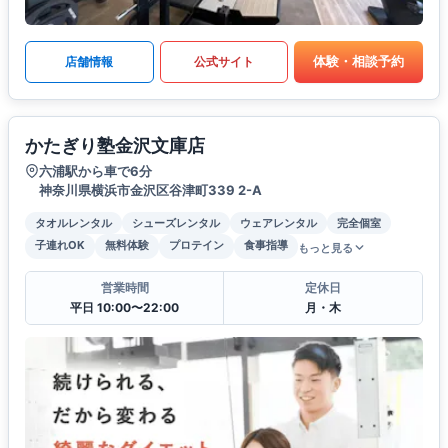
体験・相談予約
店舗情報
公式サイト
かたぎり塾金沢文庫店
六浦駅から車で6分
神奈川県横浜市金沢区谷津町339 2-A
タオルレンタル
シューズレンタル
ウェアレンタル
完全個室
子連れOK
無料体験
プロテイン
食事指導
もっと見る
営業時間
定休日
平日 10:00〜22:00
月・木