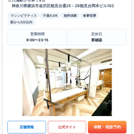
六浦駅から車で9分
神奈川県横浜市金沢区能見台通25－28能見台岡本ビル102
マシンピラティス
子連れOK
無料体験
食事指導
駅から5分以内
営業時間
定休日
9:00〜23:15
要確認
体験・相談予約
店舗情報
公式サイト