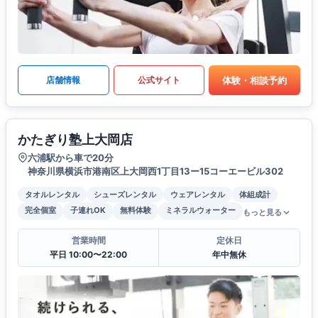
体験・相談予約
店舗情報
公式サイト
かたぎり塾上大岡店
六浦駅から車で20分
神奈川県横浜市港南区上大岡西1丁目13ー15コーエービル302
タオルレンタル
シューズレンタル
ウェアレンタル
体組成計
完全個室
子連れOK
無料体験
ミネラルウォーター
もっと見る
営業時間
定休日
平日 10:00〜22:00
年中無休