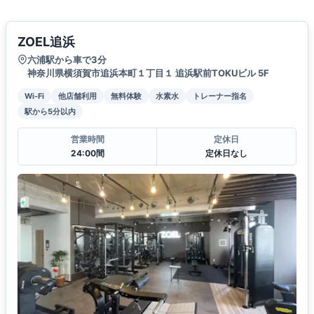
ZOEL追浜
六浦駅から車で3分
神奈川県横須賀市追浜本町１丁目１ 追浜駅前TOKUビル 5F
Wi-Fi
他店舗利用
無料体験
水素水
トレーナー指名
駅から5分以内
営業時間
定休日
24:00間
定休日なし