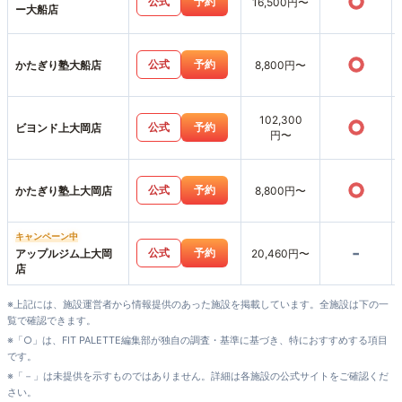
○
公式
予約
16,500円〜
ー大船店
○
公式
予約
かたぎり塾大船店
8,800円〜
102,300
○
公式
予約
ビヨンド上大岡店
円〜
○
公式
予約
かたぎり塾上大岡店
8,800円〜
キャンペーン中
-
公式
予約
アップルジム上大岡
20,460円〜
店
※上記には、施設運営者から情報提供のあった施設を掲載しています。全施設は下の一
覧で確認できます。
※「○」は、FIT PALETTE編集部が独自の調査・基準に基づき、特におすすめする項目
です。
※「－」は未提供を示すものではありません。詳細は各施設の公式サイトをご確認くだ
さい。