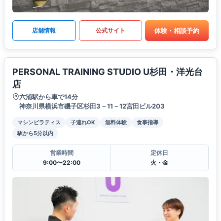
体験・相談予約
店舗情報
公式サイト
PERSONAL TRAINING STUDIO U杉田・洋光台
店
六浦駅から車で14分
神奈川県横浜市磯子区杉田3－11－12宮田ビル203
マシンピラティス
子連れOK
無料体験
食事指導
駅から5分以内
営業時間
定休日
9:00〜22:00
火・金