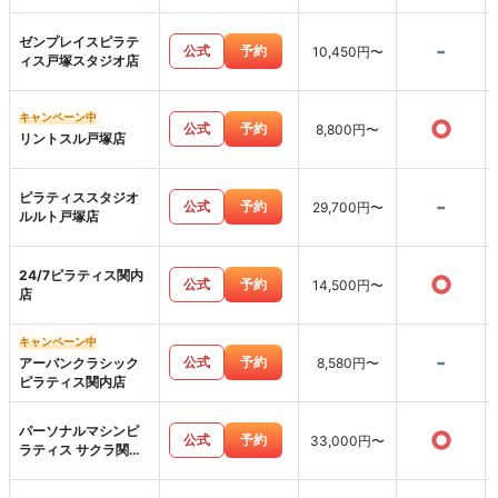
ゼンプレイスピラテ
-
公式
予約
10,450円〜
ィス戸塚スタジオ店
キャンペーン中
○
公式
予約
8,800円〜
リントスル戸塚店
ピラティススタジオ
-
公式
予約
29,700円〜
ルルト戸塚店
24/7ピラティス関内
○
公式
予約
14,500円〜
店
キャンペーン中
-
公式
予約
アーバンクラシック
8,580円〜
ピラティス関内店
パーソナルマシンピ
○
公式
予約
33,000円〜
ラティス サクラ関内
店