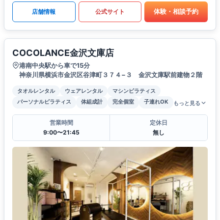
体験・相談予約
店舗情報
公式サイト
COCOLANCE金沢文庫店
港南中央駅から車で15分
神奈川県横浜市金沢区谷津町３７４−３ 金沢文庫駅前建物２階
タオルレンタル
ウェアレンタル
マシンピラティス
パーソナルピラティス
体組成計
完全個室
子連れOK
もっと見る
営業時間
定休日
9:00〜21:45
無し