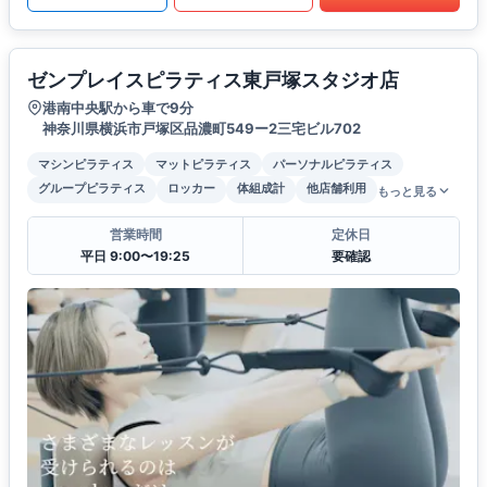
ゼンプレイスピラティス東戸塚スタジオ店
港南中央駅から車で9分
神奈川県横浜市戸塚区品濃町549ー2三宅ビル702
マシンピラティス
マットピラティス
パーソナルピラティス
グループピラティス
ロッカー
体組成計
他店舗利用
もっと見る
営業時間
定休日
平日 9:00〜19:25
要確認