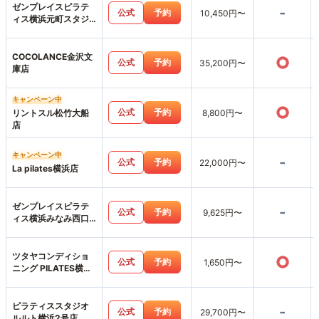
ゼンプレイスピラテ
-
公式
予約
10,450円〜
ィス横浜元町スタジ
オ店
COCOLANCE金沢文
○
公式
予約
35,200円〜
庫店
キャンペーン中
○
公式
予約
リントスル松竹大船
8,800円〜
店
キャンペーン中
-
公式
予約
22,000円〜
La pilates横浜店
ゼンプレイスピラテ
-
公式
予約
9,625円〜
ィス横浜みなみ西口
スタジオ店
ツタヤコンディショ
○
公式
予約
1,650円〜
ニング PILATES横浜
みなとみらい店
ピラティススタジオ
-
公式
予約
29,700円〜
ルルト横浜2号店