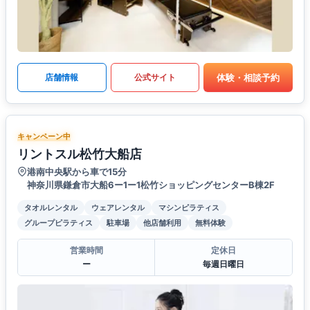
体験・相談予約
店舗情報
公式サイト
キャンペーン中
リントスル松竹大船店
港南中央駅から車で15分
神奈川県鎌倉市大船6ー1ー1松竹ショッピングセンターB棟2F
タオルレンタル
ウェアレンタル
マシンピラティス
グループピラティス
駐車場
他店舗利用
無料体験
営業時間
定休日
ー
毎週日曜日