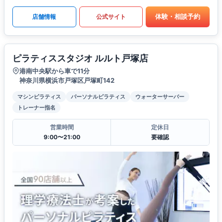
体験・相談予約
店舗情報
公式サイト
ピラティススタジオ ルルト戸塚店
港南中央駅から車で11分
神奈川県横浜市戸塚区戸塚町142
マシンピラティス
パーソナルピラティス
ウォーターサーバー
トレーナー指名
営業時間
定休日
9:00〜21:00
要確認