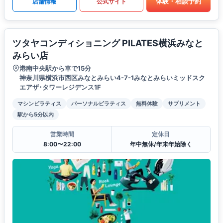
体験・相談予約
店舗情報
公式サイト
ツタヤコンディショニング PILATES横浜みなと
みらい店
港南中央駅から車で15分
神奈川県横浜市西区みなとみらい4-7-1みなとみらいミッドスク
エアザ･タワーレジデンス1F
マシンピラティス
パーソナルピラティス
無料体験
サプリメント
駅から5分以内
営業時間
定休日
8:00〜22:00
年中無休/年末年始除く