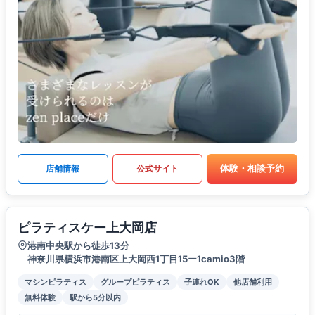
体験・相談予約
店舗情報
公式サイト
ピラティスケー上大岡店
港南中央駅から徒歩13分
神奈川県横浜市港南区上大岡西1丁目15ー1camio3階
マシンピラティス
グループピラティス
子連れOK
他店舗利用
無料体験
駅から5分以内