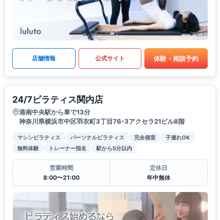
体験・相談予約
店舗情報
公式サイト
24/7ピラティス関内店
港南中央駅から車で13分
神奈川県横浜市中区羽衣町3丁目76-3アクセラ21ビル8階
マシンピラティス
パーソナルピラティス
完全個室
子連れOK
無料体験
トレーナー指名
駅から5分以内
営業時間
定休日
8:00〜21:00
年中無休