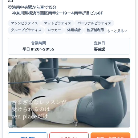
港南中央駅から車で15分
神奈川県横浜市西区南幸2ー19ー4南幸折目ビル8F
マシンピラティス
マットピラティス
パーソナルピラティス
グループピラティス
ロッカー
体組成計
他店舗利用
もっと見る
営業時間
定休日
平日 8:20〜20:55
要確認