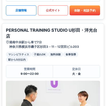
体験・相談予約
店舗情報
公式サイト
PERSONAL TRAINING STUDIO U杉田・洋光台
店
港南中央駅から車で7分
神奈川県横浜市磯子区杉田3－11－12宮田ビル203
マシンピラティス
子連れOK
無料体験
食事指導
駅から5分以内
営業時間
定休日
9:00〜22:00
火・金