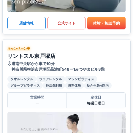
体験・相談予約
店舗情報
公式サイト
キャンペーン中
リントスル東戸塚店
港南中央駅から車で10分
神奈川県横浜市戸塚区品濃町548ー1みつやまビル3階
タオルレンタル
ウェアレンタル
マシンピラティス
グループピラティス
他店舗利用
無料体験
駅から5分以内
営業時間
定休日
ー
毎週日曜日