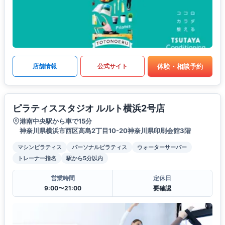
体験・相談予約
店舗情報
公式サイト
ピラティススタジオ ルルト横浜2号店
港南中央駅から車で15分
神奈川県横浜市西区高島2丁目10-20神奈川県印刷会館3階
マシンピラティス
パーソナルピラティス
ウォーターサーバー
トレーナー指名
駅から5分以内
営業時間
定休日
9:00〜21:00
要確認