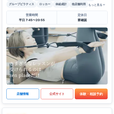
グループピラティス
ロッカー
体組成計
他店舗利用
もっと見る
営業時間
定休日
平日 7:45〜20:55
要確認
体験・相談予約
店舗情報
公式サイト