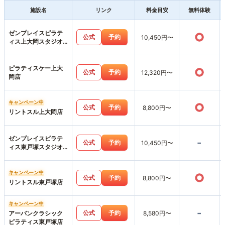
施設名
リンク
料金目安
無料体験
ゼンプレイスピラテ
○
公式
予約
10,450円〜
ィス上大岡スタジオ
店
ピラティスケー上大
○
公式
予約
12,320円〜
岡店
キャンペーン中
○
公式
予約
8,800円〜
リントスル上大岡店
ゼンプレイスピラテ
-
公式
予約
10,450円〜
ィス東戸塚スタジオ
店
キャンペーン中
○
公式
予約
8,800円〜
リントスル東戸塚店
キャンペーン中
-
公式
予約
アーバンクラシック
8,580円〜
ピラティス東戸塚店