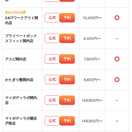
キャンペーン中
○
公式
予約
24/7ワークアウト関
10,450円〜
内店
プライベートボック
-
公式
予約
4,400円〜
スフィット関内店
○
公式
予約
アスピ関内店
7,600円〜
○
公式
予約
かたぎり塾関内店
8,800円〜
マイボディラボ関内
-
公式
予約
149,600円〜
店
マイボディラボ横浜
-
公式
予約
149,600円〜
戸部店