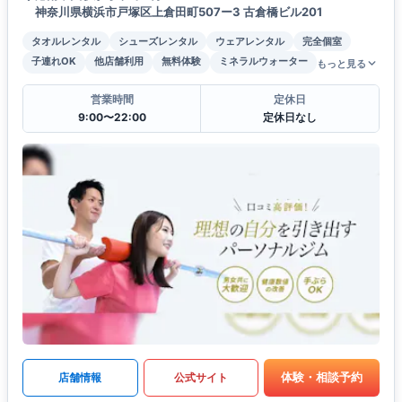
神奈川県横浜市戸塚区上倉田町507ー3 古倉橋ビル201
タオルレンタル
シューズレンタル
ウェアレンタル
完全個室
子連れOK
他店舗利用
無料体験
ミネラルウォーター
もっと見る
営業時間
定休日
9:00〜22:00
定休日なし
体験・相談予約
店舗情報
公式サイト