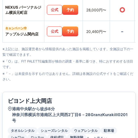
NEXUS パーソナルジ
○
公式
予約
28,000円〜
ム横浜元町店
キャンペーン中
-
公式
予約
20,460円〜
アップルジム関内店
※上記には、施設運営者から情報提供のあった施設を掲載しています。全施設は下の一
覧で確認できます。
※「○」は、FIT PALETTE編集部が独自の調査・基準に基づき、特におすすめする項目
です。
※「－」は未提供を示すものではありません。詳細は各施設の公式サイトをご確認くだ
さい。
ビヨンド上大岡店
港南中央駅から徒歩8分
神奈川県横浜市港南区上大岡西2丁目6－28GranzKurakiII0201
号
タオルレンタル
シューズレンタル
ウェアレンタル
駐車場
シャワー
ロッカー
体組成計
無料体験