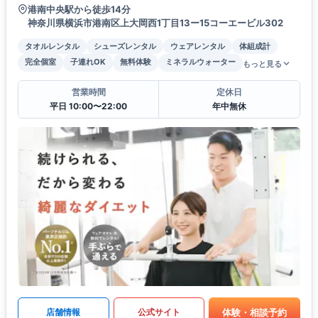
港南中央駅から徒歩14分
神奈川県横浜市港南区上大岡西1丁目13ー15コーエービル302
タオルレンタル
シューズレンタル
ウェアレンタル
体組成計
完全個室
子連れOK
無料体験
ミネラルウォーター
もっと見る
営業時間
定休日
平日 10:00〜22:00
年中無休
体験・相談予約
店舗情報
公式サイト