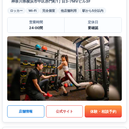
神奈川県横浜市中区赤門町1丁目3-7MVビル3F
ロッカー
Wi-Fi
完全個室
他店舗利用
駅から5分以内
営業時間
定休日
24:00間
要確認
体験・相談予約
店舗情報
公式サイト