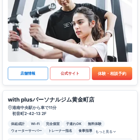
体験・相談予約
店舗情報
公式サイト
with plusパーソナルジム黄金町店
港南中央駅から車で11分
初音町2-42-13 2F
体組成計
Wi-Fi
完全個室
子連れOK
無料体験
ウォーターサーバー
トレーナー指名
食事指導
もっと見る