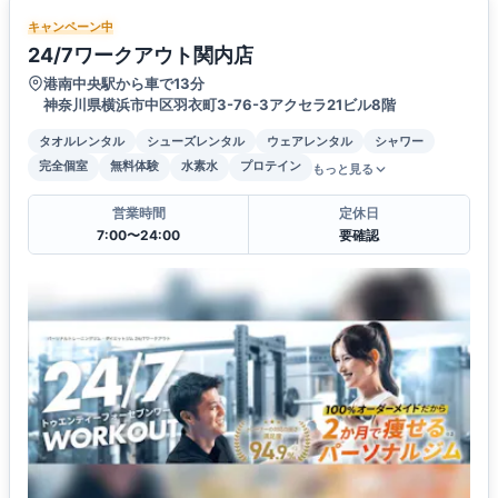
キャンペーン中
24/7ワークアウト関内店
港南中央駅から車で13分
神奈川県横浜市中区羽衣町3-76-3アクセラ21ビル8階
タオルレンタル
シューズレンタル
ウェアレンタル
シャワー
完全個室
無料体験
水素水
プロテイン
もっと見る
営業時間
定休日
7:00〜24:00
要確認