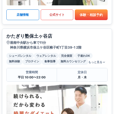
体験・相談予約
店舗情報
公式サイト
かたぎり塾保土ヶ谷店
港南中央駅から車で11分
神奈川県横浜市保土ケ谷区帷子町1丁目39-1 2階
シューズレンタル
ウェアレンタル
完全個室
子連れOK
無料体験
プロテイン
食事指導
無料カウンセリング
もっと見る
営業時間
定休日
平日 10:00〜22:00
月・木