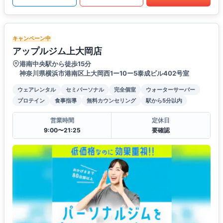
キャンペーン中
アップルジム上大岡店
港南中央駅から徒歩15分
神奈川県横浜市港南区上大岡西1ー10ー5泰成ビル402号室
ウェアレンタル
セミパーソナル
完全個室
ウォーターサーバー
プロテイン
食事指導
無料カウンセリング
駅から5分以内
営業時間
定休日
9:00〜21:25
要確認