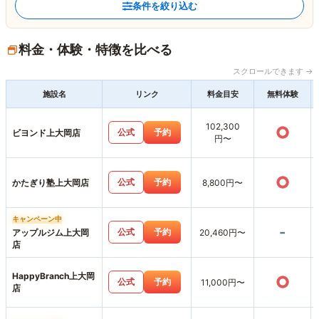
条件を絞り込む
料金・体験・特徴を比べる
スクロールできます →
施設名
リンク
料金目安
無料体験
102,300
○
公式
予約
ビヨンド上大岡店
円〜
○
公式
予約
かたぎり塾上大岡店
8,800円〜
キャンペーン中
-
公式
予約
アップルジム上大岡
20,460円〜
店
HappyBranch上大岡
○
公式
予約
11,000円〜
店