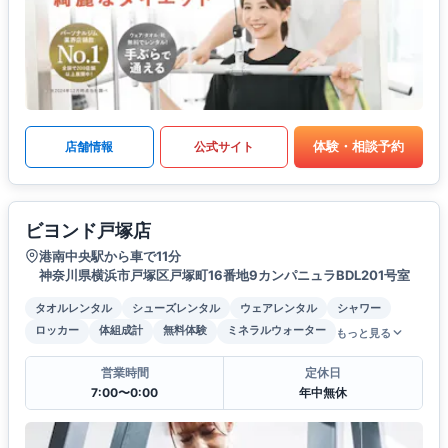
体験・相談予約
店舗情報
公式サイト
ビヨンド戸塚店
港南中央駅から車で11分
神奈川県横浜市戸塚区戸塚町16番地9カンパニュラBDL201号室
タオルレンタル
シューズレンタル
ウェアレンタル
シャワー
ロッカー
体組成計
無料体験
ミネラルウォーター
もっと見る
営業時間
定休日
7:00〜0:00
年中無休