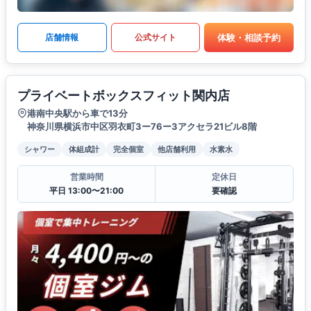
体験・相談予約
店舗情報
公式サイト
プライベートボックスフィット関内店
港南中央駅から車で13分
神奈川県横浜市中区羽衣町3ー76ー3アクセラ21ビル8階
シャワー
体組成計
完全個室
他店舗利用
水素水
営業時間
定休日
平日 13:00〜21:00
要確認