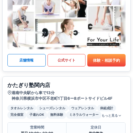
体験・相談予約
店舗情報
公式サイト
かたぎり塾関内店
港南中央駅から車で13分
神奈川県横浜市中区不老町1丁目6ー8ポートサイドビル4F
タオルレンタル
シューズレンタル
ウェアレンタル
体組成計
完全個室
子連れOK
無料体験
ミネラルウォーター
もっと見る
営業時間
定休日