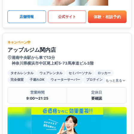
体験・相談予約
店舗情報
公式サイト
キャンペーン中
アップルジム関内店
港南中央駅から車で13分
神奈川県横浜市中区尾上町5-73馬車道ビル3階
タオルレンタル
ウェアレンタル
セミパーソナル
ロッカー
完全個室
子連れOK
ウォーターサーバー
プロテイン
もっと見る
営業時間
定休日
9:00〜21:25
要確認