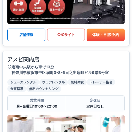
体験・相談予約
店舗情報
公式サイト
アスピ関内店
港南中央駅から車で13分
神奈川県横浜市中区扇町3-8-6日之出扇町ビル9階B号室
シューズレンタル
ウェアレンタル
無料体験
トレーナー指名
食事指導
無料カウンセリング
営業時間
定休日
月~金曜日10:00〜22:00
定休日なし