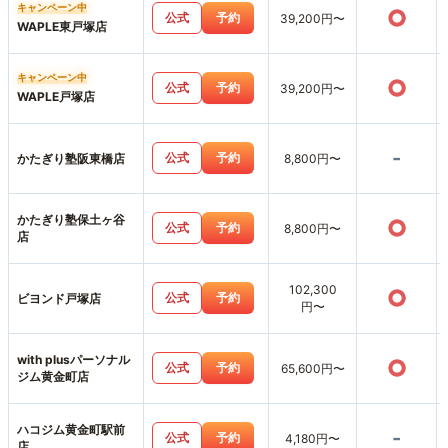
キャンペーン中
○
公式
予約
39,200円〜
WAPLE東戸塚店
キャンペーン中
○
公式
予約
39,200円〜
WAPLE戸塚店
-
公式
予約
かたぎり塾阪東橋店
8,800円〜
かたぎり塾保土ヶ谷
○
公式
予約
8,800円〜
店
102,300
○
公式
予約
ビヨンド戸塚店
円〜
with plusパーソナル
○
公式
予約
65,600円〜
ジム黄金町店
ハコジム黄金町駅前
-
公式
予約
4,180円〜
店