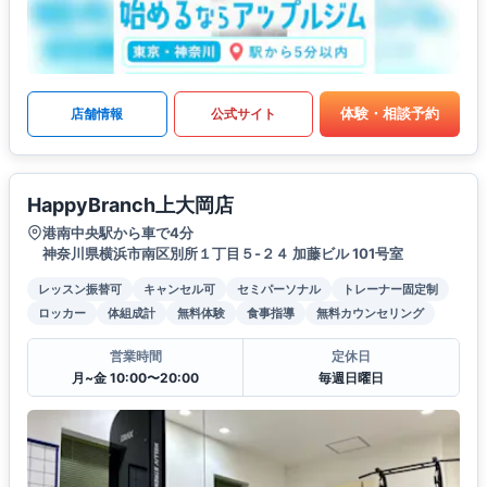
体験・相談予約
店舗情報
公式サイト
HappyBranch上大岡店
港南中央駅から車で4分
神奈川県横浜市南区別所１丁目５-２４ 加藤ビル 101号室
レッスン振替可
キャンセル可
セミパーソナル
トレーナー固定制
ロッカー
体組成計
無料体験
食事指導
無料カウンセリング
営業時間
定休日
月~金 10:00〜20:00
毎週日曜日