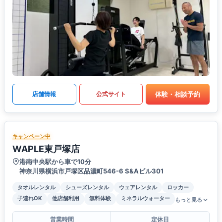
体験・相談予約
店舗情報
公式サイト
キャンペーン中
WAPLE東戸塚店
港南中央駅から車で10分
神奈川県横浜市戸塚区品濃町546-6 S&Aビル301
タオルレンタル
シューズレンタル
ウェアレンタル
ロッカー
子連れOK
他店舗利用
無料体験
ミネラルウォーター
もっと見る
営業時間
定休日