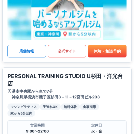
体験・相談予約
店舗情報
公式サイト
PERSONAL TRAINING STUDIO U杉田・洋光台
店
港南中央駅から車で7分
神奈川県横浜市磯子区杉田3－11－12宮田ビル203
マシンピラティス
子連れOK
無料体験
食事指導
駅から5分以内
営業時間
定休日
9:00〜22:00
火・金