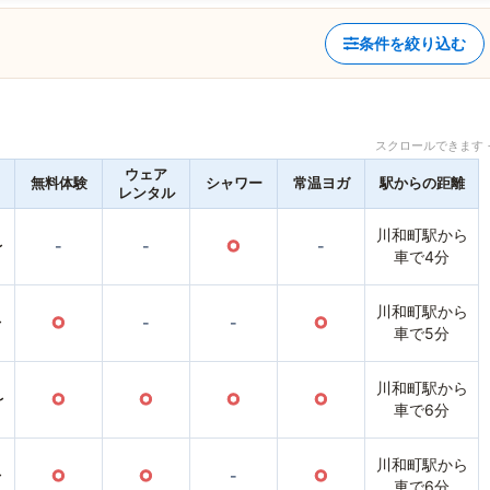
条件を絞り込む
スクロールできます 
ウェア
無料体験
シャワー
常温ヨガ
駅からの距離
レンタル
川和町駅から
〜
-
-
○
-
車で4分
川和町駅から
〜
○
-
-
○
車で5分
川和町駅から
〜
○
○
○
○
車で6分
川和町駅から
〜
○
○
-
○
車で6分