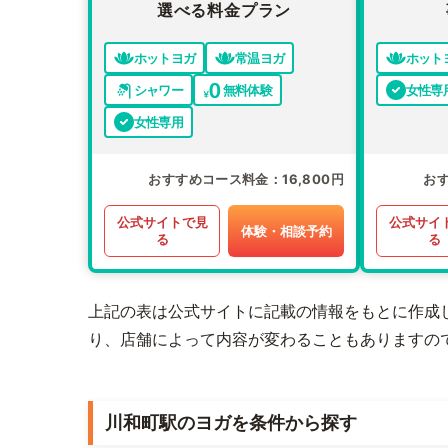
選べる料金プラン
ホットヨガ
常温ヨガ
ホット
シャワー
無料体験
女性専
女性専用
おすすめコース料金
16,800円
お
公式サイトで見
公式サイ
体験・相談予約
る
る
上記の表は公式サイトに記載の情報をもとに作成
り、店舗によって内容が変わることもありますの
川和町駅のヨガを条件から探す