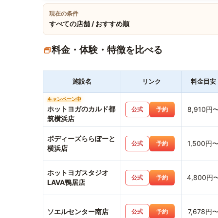
現在の条件
すべての店舗 / おすすめ順
料金・体験・特徴を比べる
施設名
リンク
料金目安
キャンペーン中
ホットヨガのカルド都
8,910円
公式
予約
筑横浜店
ボディーズららぽーと
1,500円
公式
予約
横浜店
ホットヨガスタジオ
4,800円
公式
予約
LAVA鴨居店
ソエルセンター南店
7,678円
公式
予約