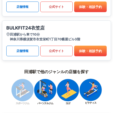
体験・相談予約
店舗情報
公式サイト
BULKFIT24衣笠店
田浦駅から車で10分
神奈川県横須賀市衣笠栄町1丁目70蝶屋ビル3階
体験・相談予約
店舗情報
公式サイト
田浦駅で他のジャンルの店舗を探す
ピラティス
スポーツジム
パーソナルジム
ヨガ