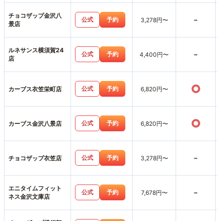
チョコザップ金沢八
-
公式
予約
3,278円〜
景店
ルネサンス横須賀24
-
公式
予約
4,400円〜
店
○
公式
予約
カーブス衣笠栄町店
6,820円〜
○
公式
予約
カーブス金沢八景店
6,820円〜
-
公式
予約
チョコザップ衣笠店
3,278円〜
エニタイムフィット
-
公式
予約
7,678円〜
ネス金沢文庫店