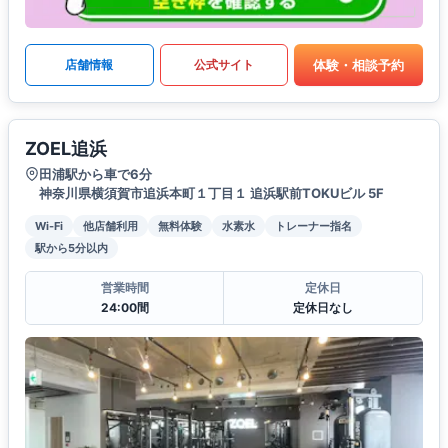
体験・相談予約
店舗情報
公式サイト
ZOEL追浜
田浦駅から車で6分
神奈川県横須賀市追浜本町１丁目１ 追浜駅前TOKUビル 5F
Wi-Fi
他店舗利用
無料体験
水素水
トレーナー指名
駅から5分以内
営業時間
定休日
24:00間
定休日なし