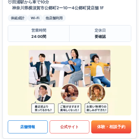
田浦駅から車で10分
神奈川県横須賀市公郷町2ー10ー4公郷町貸店舗 1F
体組成計
Wi-Fi
他店舗利用
営業時間
定休日
24:00間
要確認
体験・相談予約
店舗情報
公式サイト