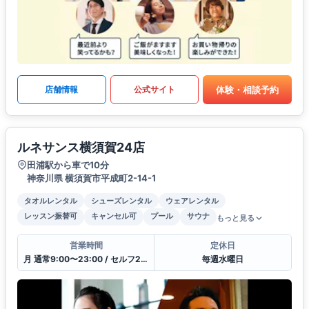
体験・相談予約
店舗情報
公式サイト
ルネサンス横須賀24店
田浦駅から車で10分
神奈川県 横須賀市平成町2-14-1
タオルレンタル
シューズレンタル
ウェアレンタル
レッスン振替可
キャンセル可
プール
サウナ
もっと見る
営業時間
定休日
月 通常9:00〜23:00 / セルフ23:00〜9:00 / 受付10:00〜21:00
毎週水曜日