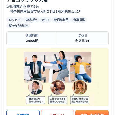
田浦駅から車で6分
神奈川県横須賀市汐入町2丁目3柏木第5ビル2F
ロッカー
体組成計
Wi-Fi
他店舗利用
食事指導
駅から5分以内
営業時間
定休日
24:00間
定休日なし