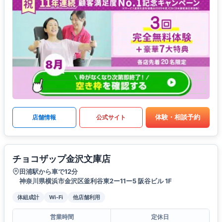
体験・相談予約
店舗情報
公式サイト
チョコザップ金沢文庫店
田浦駅から車で12分
神奈川県横浜市金沢区釜利谷東2ー11ー5 阪谷ビル 1F
体組成計
Wi-Fi
他店舗利用
営業時間
定休日