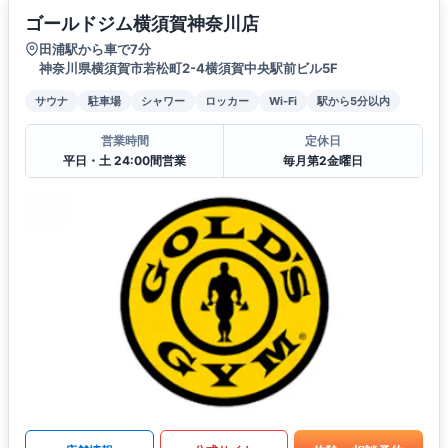
ゴールドジム横須賀神奈川店
田浦駅から車で7分
神奈川県横須賀市若松町2-4横須賀中央駅前ビル5F
サウナ
駐車場
シャワー
ロッカー
Wi-Fi
駅から5分以内
営業時間
定休日
平日・土 24:00間営業
毎月第2金曜日