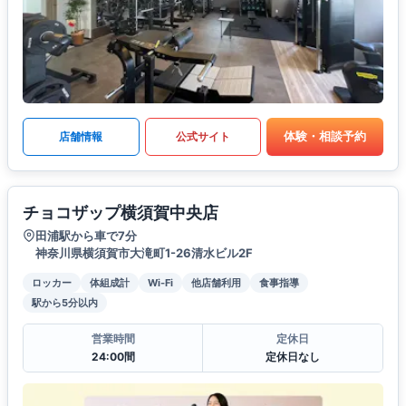
体験・相談予約
店舗情報
公式サイト
チョコザップ横須賀中央店
田浦駅から車で7分
神奈川県横須賀市大滝町1-26清水ビル2F
ロッカー
体組成計
Wi-Fi
他店舗利用
食事指導
駅から5分以内
営業時間
定休日
24:00間
定休日なし