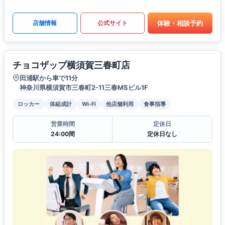
体験・相談予約
店舗情報
公式サイト
チョコザップ横須賀三春町店
田浦駅から車で11分
神奈川県横須賀市三春町2-11三春MSビル1F
ロッカー
体組成計
Wi-Fi
他店舗利用
食事指導
営業時間
定休日
24:00間
定休日なし