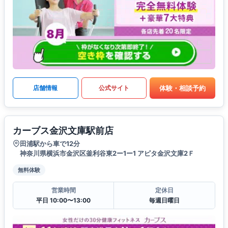
体験・相談予約
店舗情報
公式サイト
カーブス金沢文庫駅前店
田浦駅から車で12分
神奈川県横浜市金沢区釜利谷東2ー1ー1 アピタ金沢文庫2Ｆ
無料体験
営業時間
定休日
平日 10:00〜13:00
毎週日曜日