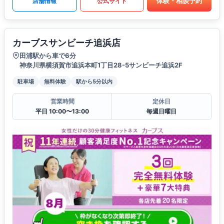
体験・相談予約
店舗情報
公式サイト
カーブスサンビーチ追浜店
田浦駅から車で6分
神奈川県横須賀市追浜本町1丁目28-5サンビーチ追浜2F
駐車場
無料体験
駅から5分以内
営業時間
定休日
平日 10:00〜13:00
毎週日曜日