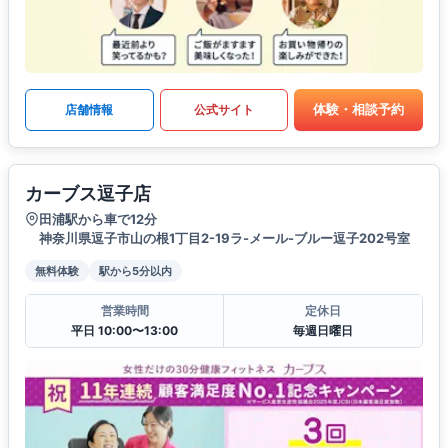
体験・相談予約
店舗情報
公式サイト
カーブス逗子店
田浦駅から車で12分
神奈川県逗子市山の根1丁目2-19ラ-メール-ブルー逗子202号室
無料体験
駅から5分以内
営業時間
定休日
平日 10:00〜13:00
毎週日曜日