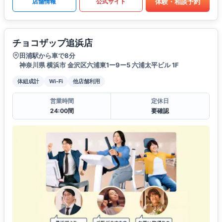
体験・相談予約
店舗情報
公式サイト
チョコザップ追浜店
田浦駅から車で8分
神奈川県 横浜市 金沢区六浦東1ー9ー5 六浦太平ビル 1F
体組成計
Wi-Fi
他店舗利用
営業時間
定休日
24:00間
要確認