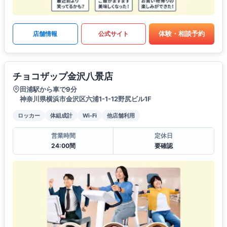
体験・相談予約
店舗情報
公式サイト
チョコザップ金沢八景店
田浦駅から車で9分
神奈川県横浜市金沢区六浦1-1-12野尻ビル1F
ロッカー
体組成計
Wi-Fi
他店舗利用
営業時間
定休日
24:00間
要確認