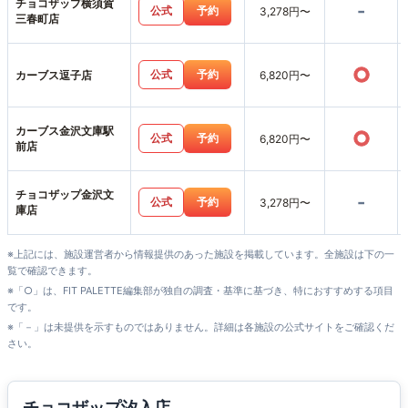
チョコザップ横須賀
-
公式
予約
3,278円〜
三春町店
○
公式
予約
カーブス逗子店
6,820円〜
カーブス金沢文庫駅
○
公式
予約
6,820円〜
前店
チョコザップ金沢文
-
公式
予約
3,278円〜
庫店
※上記には、施設運営者から情報提供のあった施設を掲載しています。全施設は下の一
覧で確認できます。
※「○」は、FIT PALETTE編集部が独自の調査・基準に基づき、特におすすめする項目
です。
※「－」は未提供を示すものではありません。詳細は各施設の公式サイトをご確認くだ
さい。
チョコザップ汐入店