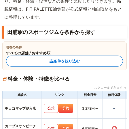
り、料金・体験・設備などの条件で比較したりできます。掲
載情報は、FIT PALETTE編集部が公式情報と独自取材をもと
に整理しています。
田浦駅のスポーツジムを条件から探す
現在の条件
すべての店舗 / おすすめ順
条件を絞り込む
料金・体験・特徴を比べる
スクロールできます →
施設名
リンク
料金目安
無料体験
-
公式
予約
チョコザップ汐入店
3,278円〜
カーブスサンビーチ
○
公式
予約
6,820円〜