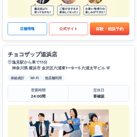
体験・相談予約
店舗情報
公式サイト
チョコザップ追浜店
逸見駅から車で11分
神奈川県 横浜市 金沢区六浦東1ー9ー5 六浦太平ビル 1F
体組成計
Wi-Fi
他店舗利用
営業時間
定休日
24:00間
要確認