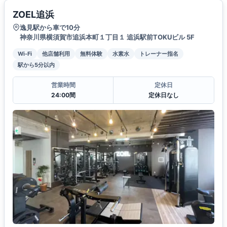
ZOEL追浜
逸見駅から車で10分
神奈川県横須賀市追浜本町１丁目１ 追浜駅前TOKUビル 5F
Wi-Fi
他店舗利用
無料体験
水素水
トレーナー指名
駅から5分以内
営業時間
定休日
24:00間
定休日なし