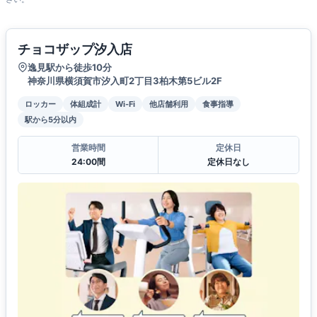
チョコザップ汐入店
逸見駅から徒歩10分
神奈川県横須賀市汐入町2丁目3柏木第5ビル2F
ロッカー
体組成計
Wi-Fi
他店舗利用
食事指導
駅から5分以内
営業時間
定休日
24:00間
定休日なし