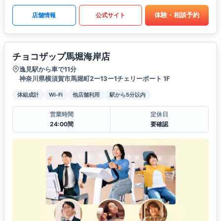
体験・相談予約
店舗情報
公式サイト
チョコザップ馬堀海岸店
逸見駅から車で11分
神奈川県横須賀市馬堀町2ー13ー1チェリーポート 1F
体組成計
Wi-Fi
他店舗利用
駅から5分以内
営業時間
定休日
24:00間
要確認