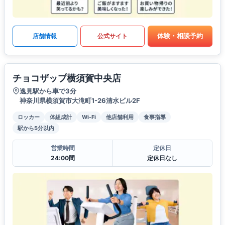
体験・相談予約
店舗情報
公式サイト
チョコザップ横須賀中央店
逸見駅から車で3分
神奈川県横須賀市大滝町1-26清水ビル2F
ロッカー
体組成計
Wi-Fi
他店舗利用
食事指導
駅から5分以内
営業時間
定休日
24:00間
定休日なし