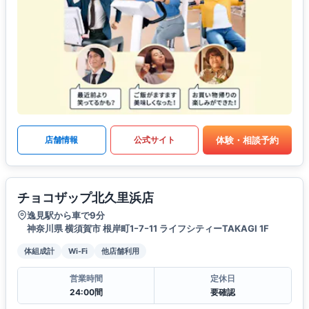
体験・相談予約
店舗情報
公式サイト
チョコザップ北久里浜店
逸見駅から車で9分
神奈川県 横須賀市 根岸町1ｰ7ｰ11 ライフシティーTAKAGI 1F
体組成計
Wi-Fi
他店舗利用
営業時間
定休日
24:00間
要確認