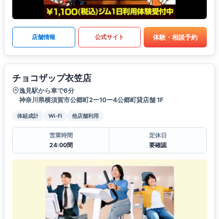
体験・相談予約
店舗情報
公式サイト
チョコザップ衣笠店
逸見駅から車で6分
神奈川県横須賀市公郷町2ー10ー4公郷町貸店舗 1F
体組成計
Wi-Fi
他店舗利用
営業時間
定休日
24:00間
要確認