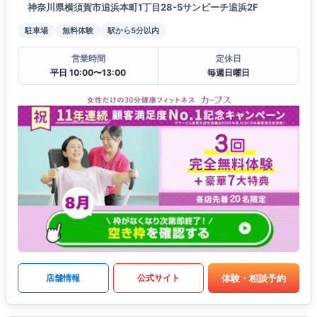
神奈川県横須賀市追浜本町1丁目28-5サンビーチ追浜2F
駐車場
無料体験
駅から5分以内
営業時間
定休日
平日 10:00〜13:00
毎週日曜日
体験・相談予約
店舗情報
公式サイト