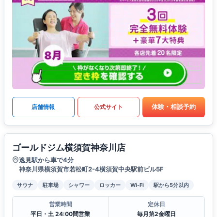
体験・相談予約
店舗情報
公式サイト
ゴールドジム横須賀神奈川店
逸見駅から車で4分
神奈川県横須賀市若松町2-4横須賀中央駅前ビル5F
サウナ
駐車場
シャワー
ロッカー
Wi-Fi
駅から5分以内
営業時間
定休日
平日・土 24:00間営業
毎月第2金曜日