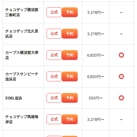
チョコザップ横須賀
-
公式
予約
3,278円〜
三春町店
チョコザップ北久里
-
公式
予約
3,278円〜
浜店
カーブス横須賀大津
○
公式
予約
6,820円〜
店
カーブスサンビーチ
○
公式
予約
6,820円〜
追浜店
○
公式
予約
ZOEL追浜
550円〜
チョコザップ馬堀海
-
公式
予約
3,278円〜
岸店