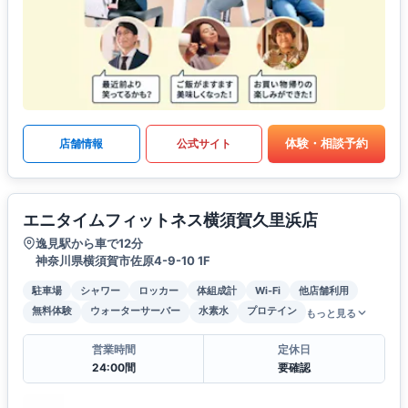
体験・相談予約
店舗情報
公式サイト
エニタイムフィットネス横須賀久里浜店
逸見駅から車で12分
神奈川県横須賀市佐原4-9-10 1F
駐車場
シャワー
ロッカー
体組成計
Wi-Fi
他店舗利用
無料体験
ウォーターサーバー
水素水
プロテイン
もっと見る
営業時間
定休日
24:00間
要確認