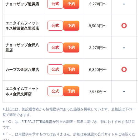
-
公式
予約
チョコザップ追浜店
3,278円〜
エニタイムフィット
○
公式
予約
8,503円〜
ネス横須賀久里浜店
チョコザップ金沢八
-
公式
予約
3,278円〜
景店
○
公式
予約
カーブス金沢八景店
6,820円〜
エニタイムフィット
-
公式
予約
7,678円〜
ネス金沢文庫店
※上記には、施設運営者から情報提供のあった施設を掲載しています。全施設は下の一
覧で確認できます。
※「○」は、FIT PALETTE編集部が独自の調査・基準に基づき、特におすすめする項目
です。
※「－」は未提供を示すものではありません。詳細は各施設の公式サイトをご確認くだ
さい。