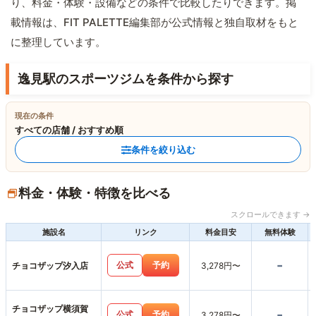
り、料金・体験・設備などの条件で比較したりできます。掲
載情報は、FIT PALETTE編集部が公式情報と独自取材をもと
に整理しています。
逸見駅のスポーツジムを条件から探す
現在の条件
すべての店舗 / おすすめ順
条件を絞り込む
料金・体験・特徴を比べる
スクロールできます →
施設名
リンク
料金目安
無料体験
-
公式
予約
チョコザップ汐入店
3,278円〜
チョコザップ横須賀
-
公式
予約
3,278円〜