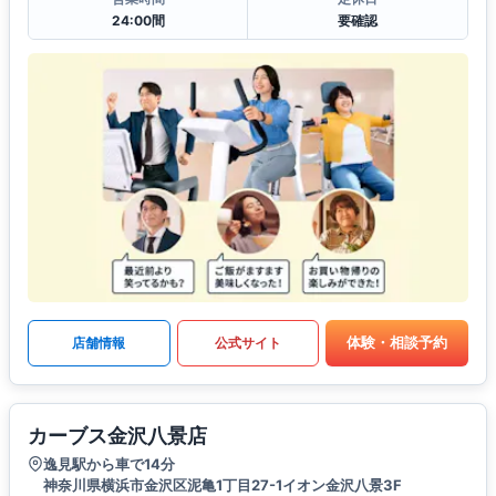
24:00間
要確認
体験・相談予約
店舗情報
公式サイト
カーブス金沢八景店
逸見駅から車で14分
神奈川県横浜市金沢区泥亀1丁目27-1イオン金沢八景3F