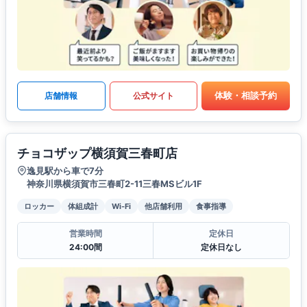
体験・相談予約
店舗情報
公式サイト
チョコザップ横須賀三春町店
逸見駅から車で7分
神奈川県横須賀市三春町2-11三春MSビル1F
ロッカー
体組成計
Wi-Fi
他店舗利用
食事指導
営業時間
定休日
24:00間
定休日なし