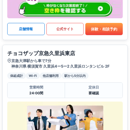
体験・相談予約
店舗情報
公式サイト
チョコザップ京急久里浜東店
京急大津駅から車で7分
神奈川県 横須賀市 久里浜4ー5ー2 久里浜ロンタンビル 2F
体組成計
Wi-Fi
他店舗利用
駅から5分以内
営業時間
定休日
24:00間
要確認