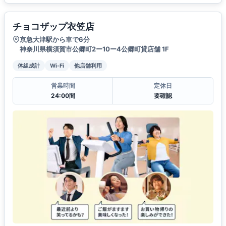
チョコザップ衣笠店
京急大津駅から車で6分
神奈川県横須賀市公郷町2ー10ー4公郷町貸店舗 1F
体組成計
Wi-Fi
他店舗利用
営業時間
定休日
24:00間
要確認