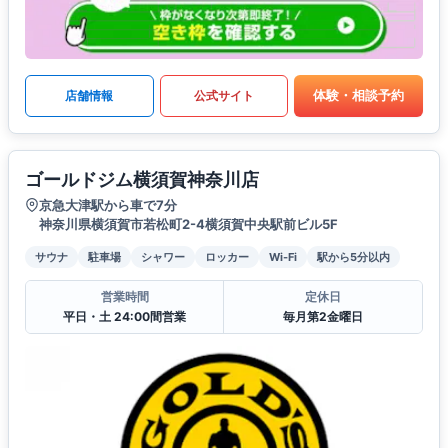
体験・相談予約
店舗情報
公式サイト
ゴールドジム横須賀神奈川店
京急大津駅から車で7分
神奈川県横須賀市若松町2-4横須賀中央駅前ビル5F
サウナ
駐車場
シャワー
ロッカー
Wi-Fi
駅から5分以内
営業時間
定休日
平日・土 24:00間営業
毎月第2金曜日