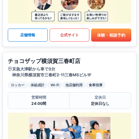
体験・相談予約
店舗情報
公式サイト
チョコザップ横須賀三春町店
京急大津駅から車で3分
神奈川県横須賀市三春町2-11三春MSビル1F
ロッカー
体組成計
Wi-Fi
他店舗利用
食事指導
営業時間
定休日
24:00間
定休日なし