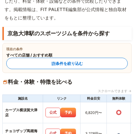
したり、料金・体験・設備などの条件で比較したりできま
す。掲載情報は、FIT PALETTE編集部が公式情報と独自取材
をもとに整理しています。
京急大津駅のスポーツジムを条件から探す
現在の条件
すべての店舗 / おすすめ順
条件を絞り込む
料金・体験・特徴を比べる
スクロールできます →
施設名
リンク
料金目安
無料体験
カーブス横須賀大津
○
公式
予約
6,820円〜
店
チョコザップ馬堀海
-
公式
予約
3,278円〜