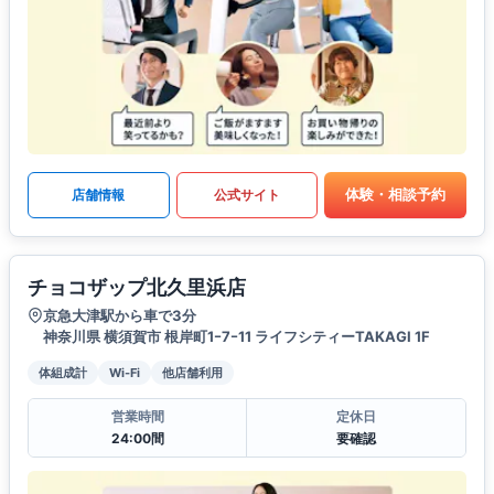
体験・相談予約
店舗情報
公式サイト
チョコザップ北久里浜店
京急大津駅から車で3分
神奈川県 横須賀市 根岸町1ｰ7ｰ11 ライフシティーTAKAGI 1F
体組成計
Wi-Fi
他店舗利用
営業時間
定休日
24:00間
要確認