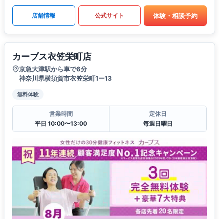
体験・相談予約
店舗情報
公式サイト
カーブス衣笠栄町店
京急大津駅から車で6分
神奈川県横須賀市衣笠栄町1ー13
無料体験
営業時間
定休日
平日 10:00〜13:00
毎週日曜日