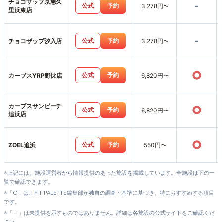
チョコザップ京急久
-
公式
予約
3,278円〜
里浜東店
-
公式
予約
チョコザップ汐入店
3,278円〜
○
公式
予約
カーブスYRP野比店
6,820円〜
カーブスサンビーチ
○
公式
予約
6,820円〜
追浜店
○
公式
予約
ZOEL追浜
550円〜
※上記には、施設運営者から情報提供のあった施設を掲載しています。全施設は下の一
覧で確認できます。
※「○」は、FIT PALETTE編集部が独自の調査・基準に基づき、特におすすめする項目
です。
※「－」は未提供を示すものではありません。詳細は各施設の公式サイトをご確認くだ
さい。