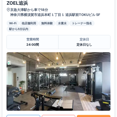
ZOEL追浜
京急大津駅から車で18分
神奈川県横須賀市追浜本町１丁目１ 追浜駅前TOKUビル 5F
Wi-Fi
他店舗利用
無料体験
水素水
トレーナー指名
駅から5分以内
営業時間
定休日
24:00間
定休日なし