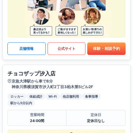
体験・相談予約
店舗情報
公式サイト
チョコザップ汐入店
京急大津駅から車で8分
神奈川県横須賀市汐入町2丁目3柏木第5ビル2F
ロッカー
体組成計
Wi-Fi
他店舗利用
食事指導
駅から5分以内
営業時間
定休日
24:00間
定休日なし