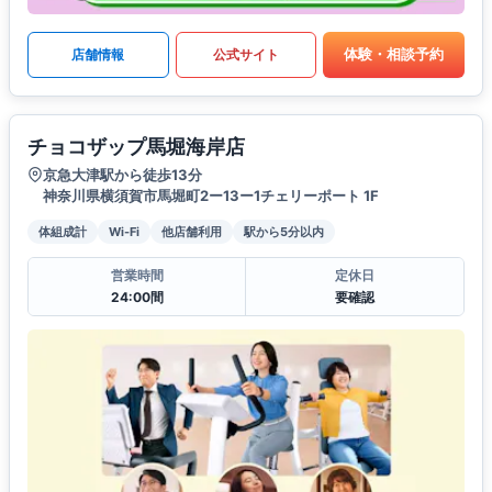
体験・相談予約
店舗情報
公式サイト
チョコザップ馬堀海岸店
京急大津駅から徒歩13分
神奈川県横須賀市馬堀町2ー13ー1チェリーポート 1F
体組成計
Wi-Fi
他店舗利用
駅から5分以内
営業時間
定休日
24:00間
要確認