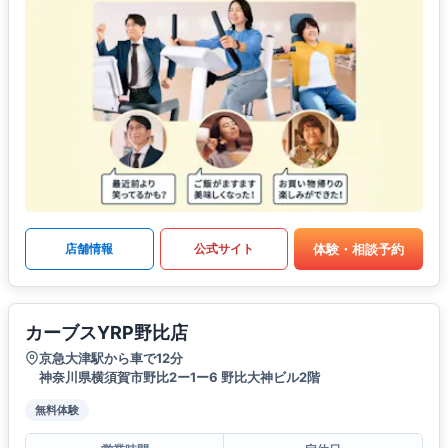
体験・相談予約
店舗情報
公式サイト
カーブスYRP野比店
京急大津駅から車で12分
神奈川県横須賀市野比2ー1ー6 野比大神ビル2階
無料体験