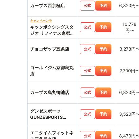
カーブス西京極店
6,820円
公式
予約
キャンペーン中
10,778
キックボクシングスタ
公式
予約
円〜
ジオ リフィナス京都烏
丸店
チョコザップ五条店
3,278円
公式
予約
ゴールドジム京都烏丸
7,700円
公式
予約
店
カーブス烏丸御池店
6,820円
公式
予約
グンゼスポーツ
3,520円
公式
予約
GUNZESPORTS
FLECX
エニタイムフィットネ
8,470円
公式
予約
ス三条烏丸店