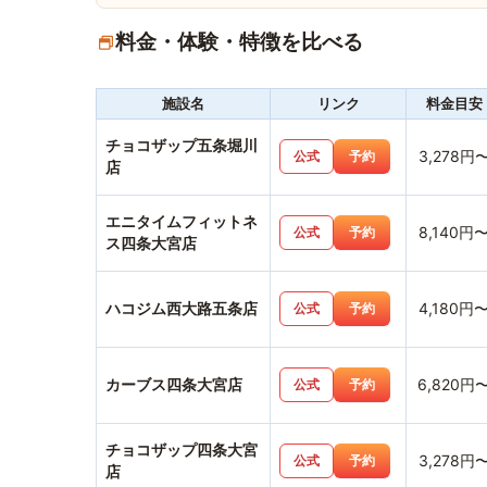
料金・体験・特徴を比べる
施設名
リンク
料金目安
チョコザップ五条堀川
3,278円
公式
予約
店
エニタイムフィットネ
8,140円
公式
予約
ス四条大宮店
ハコジム西大路五条店
4,180円
公式
予約
カーブス四条大宮店
6,820円
公式
予約
チョコザップ四条大宮
3,278円
公式
予約
店