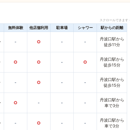
スクロールできます 
無料体験
他店舗利用
駐車場
シャワー
駅からの距離
丹波口駅から
〜
-
○
-
-
徒歩11分
丹波口駅から
〜
○
○
-
○
徒歩15分
丹波口駅から
〜
-
○
-
-
徒歩15分
丹波口駅から
〜
○
-
-
-
車で3分
丹波口駅から
〜
-
○
-
-
車で3分