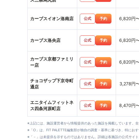
カーブスイオン洛南店
6,820円
公式
予約
カーブス洛央店
6,820円
公式
予約
カーブス京都ファミリ
6,820円
公式
予約
ー店
チョコザップ下京寺町
3,278円
公式
予約
通店
エニタイムフィットネ
8,470円
公式
予約
ス四条河原町店
※上記には、施設運営者から情報提供のあった施設を掲載しています。
※「○」は、FIT PALETTE編集部が独自の調査・基準に基づき、特にお
※「－」は未提供を示すものではありません。詳細は各施設の公式サイト