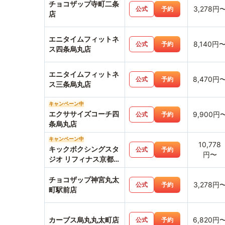
チョコザップ寺町二条
3,278円
公式
予約
店
エニタイムフィットネ
8,140円
公式
予約
ス四条烏丸店
エニタイムフィットネ
8,470円
公式
予約
ス三条烏丸店
キャンペーン中
エクササイズコーチ四
9,900円
公式
予約
条烏丸店
キャンペーン中
10,778
キックボクシングスタ
公式
予約
円〜
ジオ リフィナス京都烏
丸店
チョコザップ神宮丸太
3,278円
公式
予約
町駅前店
カーブス烏丸丸太町店
6,820円
公式
予約