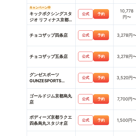
キャンペーン中
10,778
キックボクシングスタ
公式
予約
円〜
ジオ リフィナス京都河
原町店
チョコザップ四条店
3,278円
公式
予約
チョコザップ五条店
3,278円
公式
予約
グンゼスポーツ
3,520円
公式
予約
GUNZESPORTS
FLECX
ゴールドジム京都烏丸
7,700円
公式
予約
店
ボディーズ京都ラクエ
1,500円
公式
予約
四条烏丸スタジオ店