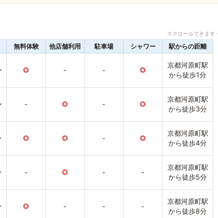
スクロールできます 
無料体験
他店舗利用
駐車場
シャワー
駅からの距離
京都河原町駅
〜
○
-
-
○
から徒歩1分
京都河原町駅
〜
-
○
-
○
から徒歩3分
京都河原町駅
〜
○
○
-
○
から徒歩4分
京都河原町駅
〜
-
○
-
-
から徒歩5分
京都河原町駅
〜
○
-
-
-
から徒歩8分