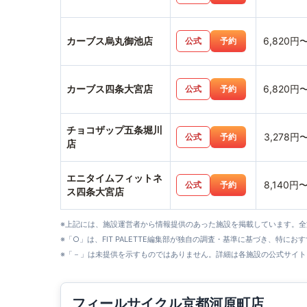
カーブス烏丸御池店
6,820円
公式
予約
カーブス四条大宮店
6,820円
公式
予約
チョコザップ五条堀川
3,278円
公式
予約
店
エニタイムフィットネ
8,140円
公式
予約
ス四条大宮店
※上記には、施設運営者から情報提供のあった施設を掲載しています。
※「○」は、FIT PALETTE編集部が独自の調査・基準に基づき、特にお
※「－」は未提供を示すものではありません。詳細は各施設の公式サイト
フィールサイクル京都河原町店