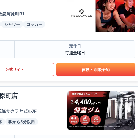
急河原町B1
シャワー
ロッカー
定休日
毎週金曜日
体験・相談予約
公式サイト
原町店
三條サクラヤビル7F
水
駅から5分以内