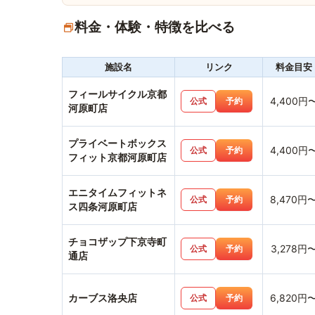
料金・体験・特徴を比べる
施設名
リンク
料金目安
フィールサイクル京都
4,400円
公式
予約
河原町店
プライベートボックス
4,400円
公式
予約
フィット京都河原町店
エニタイムフィットネ
8,470円
公式
予約
ス四条河原町店
チョコザップ下京寺町
3,278円
公式
予約
通店
カーブス洛央店
6,820円
公式
予約