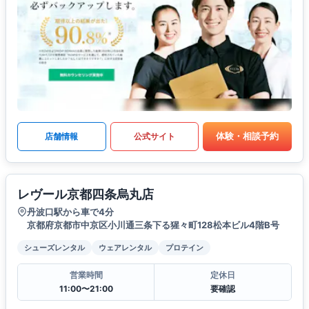
体験・相談予約
店舗情報
公式サイト
レヴール京都四条烏丸店
丹波口駅から車で4分
京都府京都市中京区小川通三条下る猩々町128松本ビル4階B号
シューズレンタル
ウェアレンタル
プロテイン
営業時間
定休日
11:00〜21:00
要確認