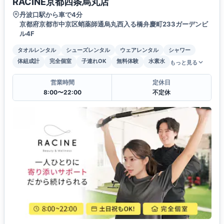
RACINE京都四条烏丸店
丹波口駅から車で4分
京都府京都市中京区蛸薬師通烏丸西入る橋弁慶町233ガーデンビ
ル4F
タオルレンタル
シューズレンタル
ウェアレンタル
シャワー
体組成計
完全個室
子連れOK
無料体験
水素水
もっと見る
営業時間
定休日
8:00〜22:00
不定休