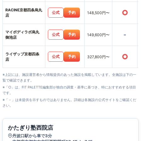
RACINE京都四条烏丸
○
公式
予約
148,500円〜
店
マイボディラボ烏丸
-
公式
予約
149,600円〜
御池店
ライザップ京都四条
○
公式
予約
327,800円〜
店
※上記には、施設運営者から情報提供のあった施設を掲載しています。全施設は下の一
覧で確認できます。
※「○」は、FIT PALETTE編集部が独自の調査・基準に基づき、特におすすめする項目
です。
※「－」は未提供を示すものではありません。詳細は各施設の公式サイトをご確認くだ
さい。
かたぎり塾西院店
丹波口駅から車で3分