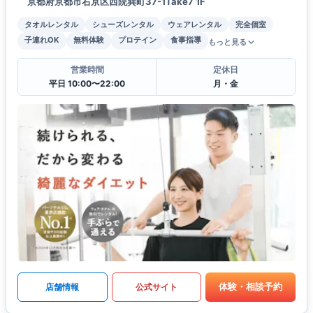
京都府京都市右京区西院巽町37-1Take7 1F
タオルレンタル
シューズレンタル
ウェアレンタル
完全個室
子連れOK
無料体験
プロテイン
食事指導
もっと見る
営業時間
定休日
平日 10:00〜22:00
月・金
体験・相談予約
店舗情報
公式サイト