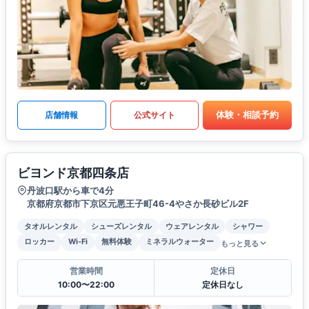
体験・相談予約
店舗情報
公式サイト
ビヨンド京都四条店
丹波口駅から車で4分
京都府京都市下京区元悪王子町46-4やさか長砂ビル2F
タオルレンタル
シューズレンタル
ウェアレンタル
シャワー
ロッカー
Wi-Fi
無料体験
ミネラルウォーター
もっと見る
営業時間
定休日
10:00〜22:00
定休日なし