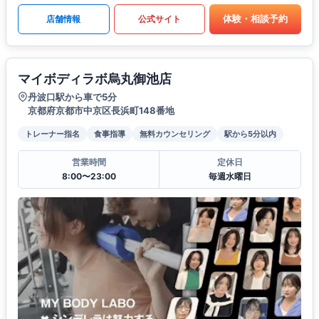
体験・相談予約
店舗情報
公式サイト
マイボディラボ烏丸御池店
丹波口駅から車で5分
京都府京都市中京区長浜町148番地
トレーナー指名
食事指導
無料カウンセリング
駅から5分以内
営業時間
定休日
8:00〜23:00
毎週水曜日