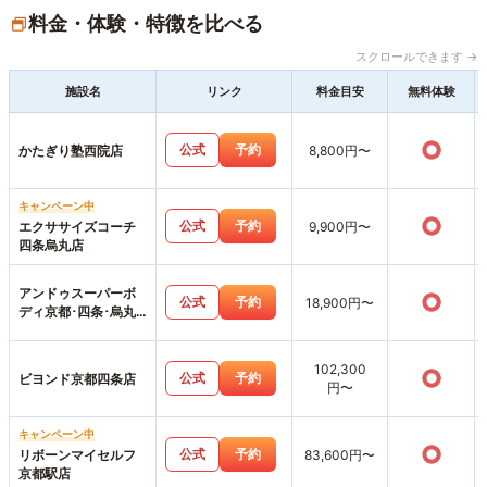
料金・体験・特徴を比べる
スクロールできます →
施設名
リンク
料金目安
無料体験
○
公式
予約
かたぎり塾西院店
8,800円〜
キャンペーン中
○
公式
予約
エクササイズコーチ
9,900円〜
四条烏丸店
アンドゥスーパーボ
○
公式
予約
18,900円〜
ディ京都･四条･烏丸
店
102,300
○
公式
予約
ビヨンド京都四条店
円〜
キャンペーン中
○
公式
予約
リボーンマイセルフ
83,600円〜
京都駅店