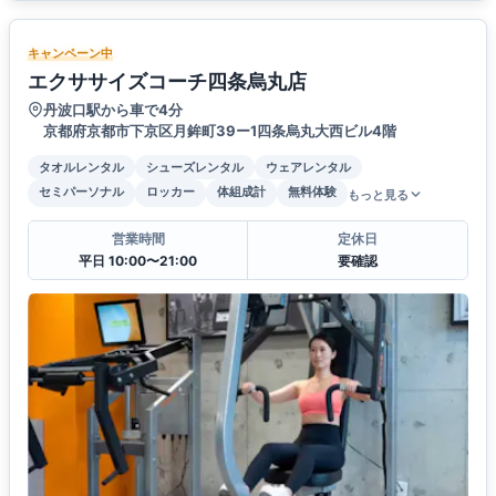
キャンペーン中
エクササイズコーチ四条烏丸店
丹波口駅から車で4分
京都府京都市下京区月鉾町39ー1四条烏丸大西ビル4階
タオルレンタル
シューズレンタル
ウェアレンタル
セミパーソナル
ロッカー
体組成計
無料体験
もっと見る
営業時間
定休日
平日 10:00〜21:00
要確認