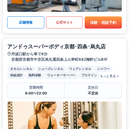
体験・相談予約
店舗情報
公式サイト
アンドゥスーパーボディ京都･四条･烏丸店
丹波口駅から車で4分
京都府京都市中京区烏丸通四条上ル笋町682梅軒ビルB1F
タオルレンタル
シューズレンタル
ウェアレンタル
シャワー
体組成計
無料体験
ウォーターサーバー
プロテイン
もっと見る
営業時間
定休日
8:00〜22:00
不定休