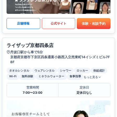
体験・相談予約
店舗情報
公式サイト
ライザップ京都四条店
丹波口駅から車で5分
京都府京都市下京区四条通富小路西入立売東町14イシズミビル7F
8F
タオルレンタル
ウェアレンタル
シャワー
ロッカー
体組成計
Wi-Fi
無料体験
ミネラルウォーター
食事指導
もっと見る
営業時間
定休日
7:00〜23:00
定休日なし