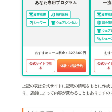
あなた専用プログラム
一流
食事指導
無料体験
食事指
シャワー
ウェアレンタル
完全個
ウェア
シュー
おすすめコース料金
327,800円
おす
公式サイトで見
公式サイ
体験・相談予約
る
る
上記の表は公式サイトに記載の情報をもとに作成
り、店舗によって内容が変わることもありますの