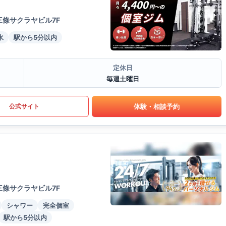
三條サクラヤビル7F
水
駅から5分以内
定休日
毎週土曜日
体験・相談予約
公式サイト
三條サクラヤビル7F
シャワー
完全個室
駅から5分以内