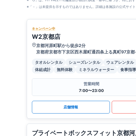
※「○」は、FIT PALETTE編集部が独自の調査・基準に基づき、特にお
※「－」は未提供を示すものではありません。詳細は各施設の公式サイト
キャンペーン中
W2京都店
京都河原町駅から徒歩2分
京都府京都市下京区西木屋町通四条上る真町97京都
タオルレンタル
シューズレンタル
ウェアレンタル
体組成計
無料体験
ミネラルウォーター
食事指導
営業時間
7:00〜23:00
店舗情報
プライベートボックスフィット京都河