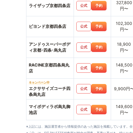
327,800
ライザップ京都四条店
公式
予約
円〜
102,300
ビヨンド京都四条店
公式
予約
円〜
アンドゥスーパーボデ
18,900
公式
予約
ィ京都･四条･烏丸店
円〜
RACINE京都四条烏丸
148,500
公式
予約
店
円〜
キャンペーン中
エクササイズコーチ四
9,900円
公式
予約
条烏丸店
マイボディラボ烏丸御
149,600
公式
予約
池店
円〜
※上記には、施設運営者から情報提供のあった施設を掲載しています。