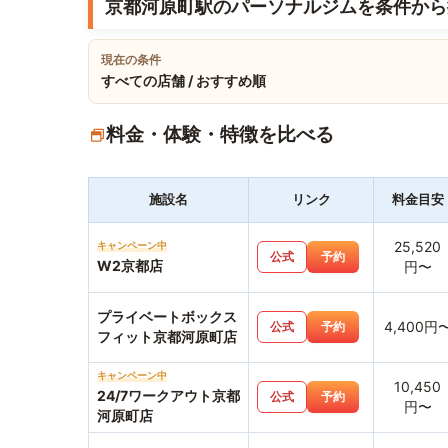
京都河原町駅のパーソナルジムを条件から
現在の条件
すべての店舗 / おすすめ順
料金・体験・特徴を比べる
施設名
リンク
料金目安
25,520
キャンペーン中
公式
予約
W2京都店
円〜
プライベートボックス
4,400円
公式
予約
フィット京都河原町店
キャンペーン中
10,450
24/7ワークアウト京都
公式
予約
円〜
河原町店