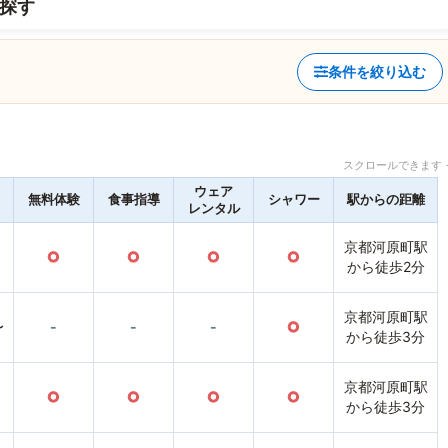
探す
条件を絞り込む
スクロールできます 
ウェア
無料体験
食事指導
シャワー
駅からの距離
レンタル
京都河原町駅
○
○
○
○
から徒歩2分
京都河原町駅
〜
-
-
-
○
から徒歩3分
京都河原町駅
○
○
○
○
から徒歩3分