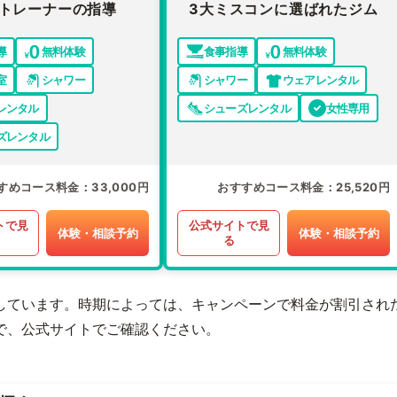
トレーナーの指導
3大ミスコンに選ばれたジム
導
無料体験
食事指導
無料体験
室
シャワー
シャワー
ウェアレンタル
レンタル
シューズレンタル
女性専用
ズレンタル
すめコース料金
33,000円
おすすめコース料金
25,520円
トで見
公式サイトで見
体験・相談予約
体験・相談予約
る
しています。時期によっては、キャンペーンで料金が割引され
で、公式サイトでご確認ください。