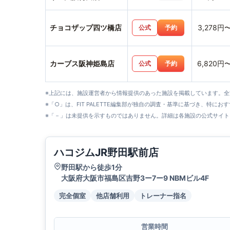
チョコザップ四ツ橋店
3,278円
公式
予約
カーブス阪神姫島店
6,820円
公式
予約
※上記には、施設運営者から情報提供のあった施設を掲載しています。
※「○」は、FIT PALETTE編集部が独自の調査・基準に基づき、特にお
※「－」は未提供を示すものではありません。詳細は各施設の公式サイト
ハコジムJR野田駅前店
野田駅から徒歩1分
大阪府大阪市福島区吉野3ー7ー9 NBMビル4F
完全個室
他店舗利用
トレーナー指名
営業時間