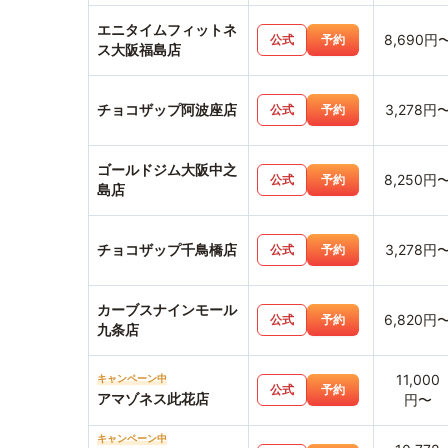
エニタイムフィットネ
8,690円
公式
予約
ス大阪福島店
チョコザップ阿波座店
3,278円
公式
予約
ゴールドジム大阪中之
8,250円
公式
予約
島店
チョコザップ千鳥橋店
3,278円
公式
予約
カーブスナインモール
6,820円
公式
予約
九条店
11,000
キャンペーン中
公式
予約
アマゾネス此花店
円〜
キャンペーン中