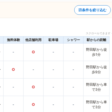
条件を絞り込む
スクロールできます 
無料体験
他店舗利用
駐車場
シャワー
駅からの距離
野田駅から徒
〜
-
○
-
-
歩1分
野田駅から徒
〜
○
-
-
-
歩9分
野田駅から車
〜
-
○
-
-
で3分
野田駅から車
〜
-
○
-
-
で3分