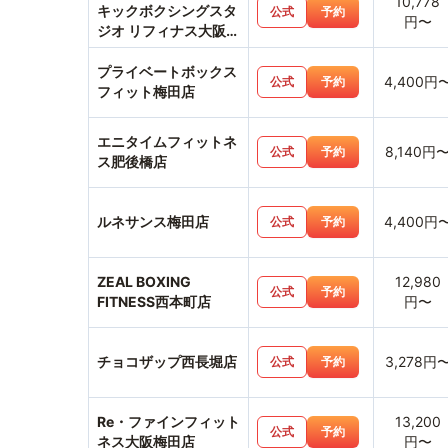
10,778
キックボクシングスタ
公式
予約
円〜
ジオ リフィナス大阪梅
田店
プライベートボックス
4,400円
公式
予約
フィット梅田店
エニタイムフィットネ
8,140円
公式
予約
ス肥後橋店
ルネサンス梅田店
4,400円
公式
予約
ZEAL BOXING
12,980
公式
予約
FITNESS西本町店
円〜
チョコザップ西長堀店
3,278円
公式
予約
Re・ファインフィット
13,200
公式
予約
ネス大阪梅田店
円〜