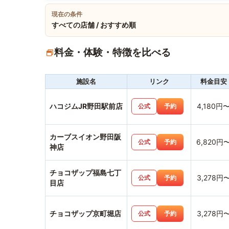
現在の条件
すべての店舗 / おすすめ順
料金・体験・特徴を比べる
施設名
リンク
料金目安
ハコジムJR野田駅前店
4,180円
公式
予約
カーブスイオン野田阪
6,820円
公式
予約
神店
チョコザップ福島七丁
3,278円
公式
予約
目店
チョコザップ京町堀店
3,278円
公式
予約