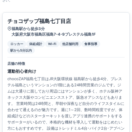
さい。
チョコザップ福島七丁目店
福島駅から徒歩3分
大阪府大阪市福島区福島7-4-9プレステル福島1F
ロッカー
体組成計
Wi-Fi
他店舗利用
食事指導
駅から5分以内
店舗の特徴
運動初心者向け
chocoZAP福島七丁目はJR大阪環状線 福島駅から徒歩4分、プレス
テル福島というマンションの1階にある24時間営業のジムです。ジ
ムは大通りに面しており周辺にはマンションが多く、ホテル阪神ア
ネックス大阪やコンビニエンスストア、阪急オアシスなどもありま
す。 営業時間は24時間と、早朝や深夜など自分のライフスタイルに
合わせて通えるのが魅力です。週に1～2回、数時間程度ですが、体
組成計などのスターターキットを渡しアプリ連携のサポートをする
サポーターがいるので、本格的な機材を導入して運動をはじめたい
方にもおすすめです。 設備はトレッドミル4台･バイク2台･アブベン