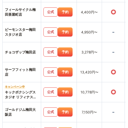
フィールサイクル梅
○
公式
予約
4,400円〜
田茶屋町店
ビーモンスター梅田
-
公式
予約
4,950円〜
スタジオ店
-
公式
予約
チョコザップ梅田店
3,278円〜
サーフフィット梅田
○
公式
予約
13,420円〜
店
キャンペーン中
○
公式
予約
キックボクシングス
10,778円〜
タジオ リフィナス阪
急梅田店
ゴールドジム梅田大
-
公式
予約
7,150円〜
阪店