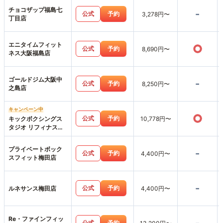
チョコザップ福島七
-
公式
予約
3,278円〜
丁目店
エニタイムフィット
○
公式
予約
8,690円〜
ネス大阪福島店
ゴールドジム大阪中
-
公式
予約
8,250円〜
之島店
キャンペーン中
○
公式
予約
キックボクシングス
10,778円〜
タジオ リフィナス大
阪梅田店
プライベートボック
-
公式
予約
4,400円〜
スフィット梅田店
-
公式
予約
ルネサンス梅田店
4,400円〜
Re・ファインフィッ
公式
予約