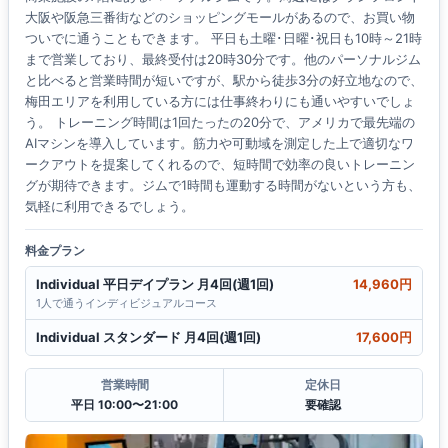
大阪や阪急三番街などのショッピングモールがあるので、お買い物
ついでに通うこともできます。 平日も土曜･日曜･祝日も10時～21時
まで営業しており、最終受付は20時30分です。他のパーソナルジム
と比べると営業時間が短いですが、駅から徒歩3分の好立地なので、
梅田エリアを利用している方には仕事終わりにも通いやすいでしょ
う。 トレーニング時間は1回たったの20分で、アメリカで最先端の
AIマシンを導入しています。筋力や可動域を測定した上で適切なワ
ークアウトを提案してくれるので、短時間で効率の良いトレーニン
グが期待できます。ジムで1時間も運動する時間がないという方も、
気軽に利用できるでしょう。
料金プラン
Individual 平日デイプラン 月4回(週1回)
14,960円
1人で通うインディビジュアルコース
Individual スタンダード 月4回(週1回)
17,600円
営業時間
定休日
平日 10:00〜21:00
要確認