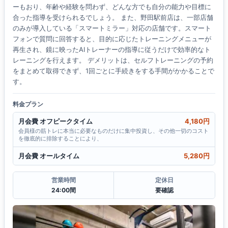
ーもおり、年齢や経験を問わず、どんな方でも自分の能力や目標に
合った指導を受けられるでしょう。 また、野田駅前店は、一部店舗
のみが導入している「スマートミラー」対応の店舗です。スマート
フォンで質問に回答すると、目的に応じたトレーニングメニューが
再生され、鏡に映ったAIトレーナーの指導に従うだけで効率的なト
レーニングを行えます。 デメリットは、セルフトレーニングの予約
をまとめて取得できず、1回ごとに手続きをする手間がかかることで
す。
料金プラン
月会費 オフピークタイム
4,180円
会員様の筋トレに本当に必要なものだけに集中投資し、その他一切のコスト
を徹底的に排除することにより、
月会費 オールタイム
5,280円
営業時間
定休日
24:00間
要確認