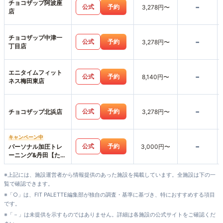
チョコザップ阿波座
-
公式
予約
3,278円〜
店
チョコザップ中津一
-
公式
予約
3,278円〜
丁目店
エニタイムフィット
-
公式
予約
8,140円〜
ネス梅田東店
-
公式
予約
チョコザップ北浜店
3,278円〜
キャンペーン中
-
公式
予約
パーソナル加圧トレ
3,000円〜
ーニング&丹田【たん
でん】波動整体スタ
ジオHearts227-ハー
※上記には、施設運営者から情報提供のあった施設を掲載しています。全施設は下の一
ツニニナナ-
覧で確認できます。
※「○」は、FIT PALETTE編集部が独自の調査・基準に基づき、特におすすめする項目
です。
※「－」は未提供を示すものではありません。詳細は各施設の公式サイトをご確認くだ