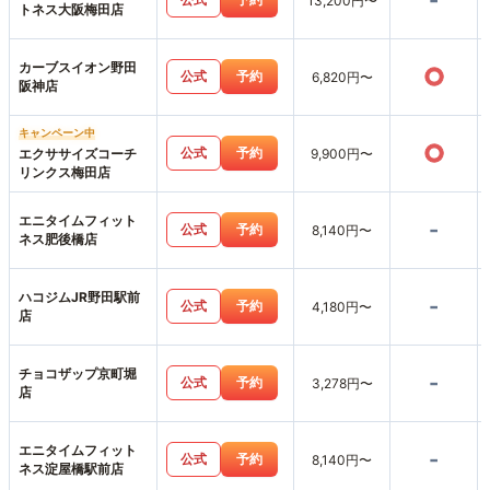
-
13,200円〜
トネス大阪梅田店
カーブスイオン野田
○
公式
予約
6,820円〜
阪神店
キャンペーン中
○
公式
予約
エクササイズコーチ
9,900円〜
リンクス梅田店
エニタイムフィット
-
公式
予約
8,140円〜
ネス肥後橋店
ハコジムJR野田駅前
-
公式
予約
4,180円〜
店
チョコザップ京町堀
-
公式
予約
3,278円〜
店
エニタイムフィット
-
公式
予約
8,140円〜
ネス淀屋橋駅前店