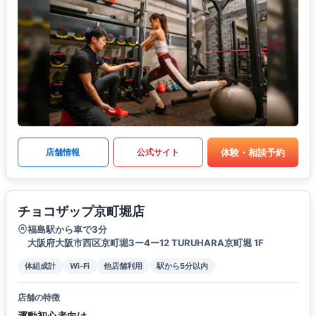
体験・相談予約
店舗情報
公式サイト
チョコザップ京町堀店
福島駅から車で3分
大阪府大阪市西区京町堀3ー4ー12 TURUHARA京町堀 1F
体組成計
Wi-Fi
他店舗利用
駅から5分以内
店舗の特徴
運動初心者向け