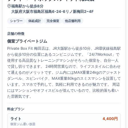
福島駅から徒歩8分
大阪府大阪市福島区福島6-24-6リノ新梅田2~4F
シャワー
体組成計
完全個室
他店舗利用
店舗の特徴
個室プライベートジム
Private Box Fit 梅田店は、JR大阪駅から徒歩10分、JR環状線福島駅
から徒歩10分の位置にあるコンビニジムです。「24/7Workout」で
使用する高品質なトレーニングマシンがそろった個室を、自分一人
で貸し切りできます。 24時間営業なので、ライフスタイルに合わせ
て通えるのがメリットです。ジム内にはMAX重量24kgのアジャスト
ダンベル、スピンバイク、MAX重量80kgのスミスマシンを設置して
います。スマホで予約して、気軽に利用できるのが魅力です。 周辺
にはマンションやオフィスビルが並んでいるので、比較的落ち着い
た雰囲気です。
料金プラン
ライト
4,400円
個室ジム通い放題