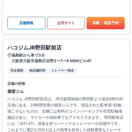
体験・相談予約
店舗情報
公式サイト
ハコジムJR野田駅前店
福島駅から車で3分
大阪府大阪市福島区吉野3ー7ー9 NBMビル4F
完全個室
他店舗利用
トレーナー指名
店舗の特徴
個室ジム
ハコジム JR野田駅前店は、JR大阪環状線の野田駅より徒歩8秒の好
立地にある、24時間営業の個室ジムです。併設された駐車場･駐輪
場こそないものの、近隣には有料のコインパーキングや市営駐輪場
施設があり、マイカーや自転車でもアクセスできます。 野田駅前店
には「JATI-ATI」資格を持つパーソナルトレーナーが在籍中です。
これまでに累計2,000人以上の指導を担当した経験豊富なトレーナ