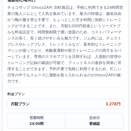
チョコザップ (chocoZAP) 京町堀店は、手軽に利用できる24時間営
業の無人ジムとして人気を集めています。最大の特徴は、服装自由
かつ靴の履き替え不要で、ちょっとした空き時間に気軽にトレーニ
ングができることです。また、月額3,000円前後というリーズナブ
ルな料金設定で、時間無制限で通い放題のため、コストパフォーマ
ンスが高く、長く続けやすい点も魅力です。ジム内には、チェスト
プレスやレッグプレス、トレッドミルなど、基本的なトレーニング
マシンが揃っており、有酸素運動や筋力トレーニングの両方をカバ
ーしています。専用のスマホアプリを活用すれば、入退館の管理や
トレーニング記録の確認が可能で、フィットネスの進捗を簡単に管
理することができます。予約不要で気軽に利用できるため、忙しい
日常の中でもスムーズに運動を取り入れられるのがchocoZAPの魅
力です。
料金プラン
月額プラン
3,278円
営業時間
定休日
24:00間
要確認