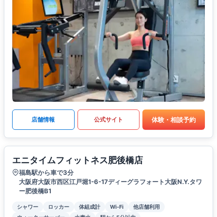
体験・相談予約
店舗情報
公式サイト
エニタイムフィットネス肥後橋店
福島駅から車で3分
大阪府大阪市西区江戸堀1-6-17ディーグラフォート大阪N.Y.タワ
ー肥後橋B1
シャワー
ロッカー
体組成計
Wi-Fi
他店舗利用