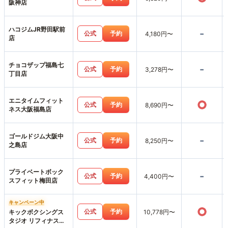
阪神店
ハコジムJR野田駅前
-
公式
予約
4,180円〜
店
チョコザップ福島七
-
公式
予約
3,278円〜
丁目店
エニタイムフィット
○
公式
予約
8,690円〜
ネス大阪福島店
ゴールドジム大阪中
-
公式
予約
8,250円〜
之島店
プライベートボック
-
公式
予約
4,400円〜
スフィット梅田店
キャンペーン中
○
公式
予約
キックボクシングス
10,778円〜
タジオ リフィナス大