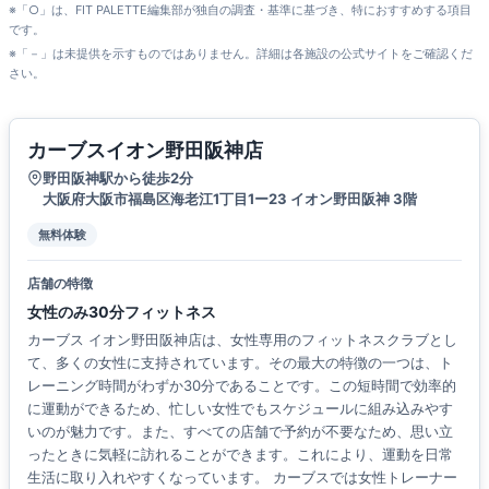
※「○」は、FIT PALETTE編集部が独自の調査・基準に基づき、特におすすめする項目
です。
※「－」は未提供を示すものではありません。詳細は各施設の公式サイトをご確認くだ
さい。
カーブスイオン野田阪神店
野田阪神駅から徒歩2分
大阪府大阪市福島区海老江1丁目1ー23 イオン野田阪神 3階
無料体験
店舗の特徴
女性のみ30分フィットネス
カーブス イオン野田阪神店は、女性専用のフィットネスクラブとし
て、多くの女性に支持されています。その最大の特徴の一つは、ト
レーニング時間がわずか30分であることです。この短時間で効率的
に運動ができるため、忙しい女性でもスケジュールに組み込みやす
いのが魅力です。また、すべての店舗で予約が不要なため、思い立
ったときに気軽に訪れることができます。これにより、運動を日常
生活に取り入れやすくなっています。 カーブスでは女性トレーナー