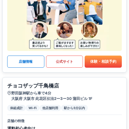
体験・相談予約
店舗情報
公式サイト
チョコザップ千鳥橋店
野田阪神駅から車で4分
大阪府 大阪市 此花区伝法2ー3ー30 蒲田ビル 1F
体組成計
Wi-Fi
他店舗利用
駅から5分以内
店舗の特徴
運動初心者向け