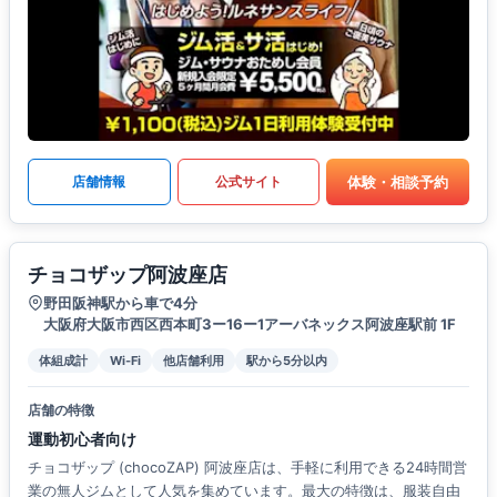
体験・相談予約
店舗情報
公式サイト
チョコザップ阿波座店
野田阪神駅から車で4分
大阪府大阪市西区西本町3ー16ー1アーバネックス阿波座駅前 1F
体組成計
Wi-Fi
他店舗利用
駅から5分以内
店舗の特徴
運動初心者向け
チョコザップ (chocoZAP) 阿波座店は、手軽に利用できる24時間営
業の無人ジムとして人気を集めています。最大の特徴は、服装自由