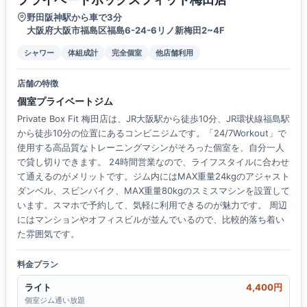
野田阪神駅から車で3分
大阪府大阪市福島区福島6-24-6リノ新梅田2~4F
シャワー
体組成計
完全個室
他店舗利用
店舗の特徴
個室プライベートジム
Private Box Fit 梅田店は、JR大阪駅から徒歩10分、JR環状線福島駅
から徒歩10分の位置にあるコンビニジムです。「24/7Workout」で
使用する高品質なトレーニングマシンがそろった個室を、自分一人
で貸し切りできます。 24時間営業なので、ライフスタイルに合わせ
て通えるのがメリットです。ジム内にはMAX重量24kgのアジャスト
ダンベル、スピンバイク、MAX重量80kgのスミスマシンを設置して
います。スマホで予約して、気軽に利用できるのが魅力です。 周辺
にはマンションやオフィスビルが並んでいるので、比較的落ち着い
た雰囲気です。
料金プラン
ライト
4,400円
個室ジム通い放題