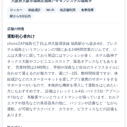
大阪府大阪市福島区福島7-4-9プレステル福島1F
ロッカー
体組成計
Wi-Fi
他店舗利用
食事指導
駅から5分以内
店舗の特徴
運動初心者向け
chocoZAP福島七丁目はJR大阪環状線 福島駅から徒歩4分、プレス
テル福島というマンションの1階にある24時間営業のジムです。ジ
ムは大通りに面しており周辺にはマンションが多く、ホテル阪神ア
ネックス大阪やコンビニエンスストア、阪急オアシスなどもありま
す。 営業時間は24時間と、早朝や深夜など自分のライフスタイルに
合わせて通えるのが魅力です。週に1～2回、数時間程度ですが、体
組成計などのスターターキットを渡しアプリ連携のサポートをする
サポーターがいるので、本格的な機材を導入して運動をはじめたい
方にもおすすめです。 設備はトレッドミル4台･バイク2台･アブベン
チ1台など、有酸素マシンとウェイトマシンが揃っています。セルフ
エステや脱毛などの美容器具の他に、パソコンや読書など「ながら
運動」が可能なデスクバイク、カラオケ、ピラティスなどの設備も
あります。