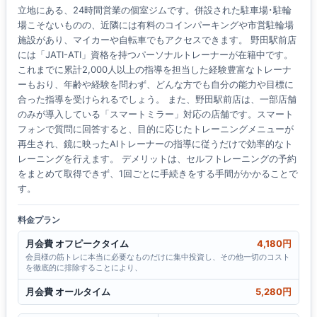
立地にある、24時間営業の個室ジムです。併設された駐車場･駐輪
場こそないものの、近隣には有料のコインパーキングや市営駐輪場
施設があり、マイカーや自転車でもアクセスできます。 野田駅前店
には「JATI-ATI」資格を持つパーソナルトレーナーが在籍中です。
これまでに累計2,000人以上の指導を担当した経験豊富なトレーナ
ーもおり、年齢や経験を問わず、どんな方でも自分の能力や目標に
合った指導を受けられるでしょう。 また、野田駅前店は、一部店舗
のみが導入している「スマートミラー」対応の店舗です。スマート
フォンで質問に回答すると、目的に応じたトレーニングメニューが
再生され、鏡に映ったAIトレーナーの指導に従うだけで効率的なト
レーニングを行えます。 デメリットは、セルフトレーニングの予約
をまとめて取得できず、1回ごとに手続きをする手間がかかることで
す。
料金プラン
月会費 オフピークタイム
4,180円
会員様の筋トレに本当に必要なものだけに集中投資し、その他一切のコスト
を徹底的に排除することにより、
月会費 オールタイム
5,280円