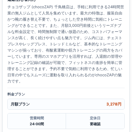
チョコザップ (chocoZAP) 千鳥橋店は、手軽に利用できる24時間営
業の無人ジムとして人気を集めています。最大の特徴は、服装自由
かつ靴の履き替え不要で、ちょっとした空き時間に気軽にトレーニ
ングができることです。また、月額3,000円前後というリーズナブ
ルな料金設定で、時間無制限で通い放題のため、コストパフォーマ
ンスが高く、長く続けやすい点も魅力です。ジム内には、チェスト
プレスやレッグプレス、トレッドミルなど、基本的なトレーニング
マシンが揃っており、有酸素運動や筋力トレーニングの両方をカバ
ーしています。専用のスマホアプリを活用すれば、入退館の管理や
トレーニング記録の確認が可能で、フィットネスの進捗を簡単に管
理することができます。予約不要で気軽に利用できるため、忙しい
日常の中でもスムーズに運動を取り入れられるのがchocoZAPの魅
力です。
料金プラン
月額プラン
3,278円
営業時間
定休日
24:00間
要確認