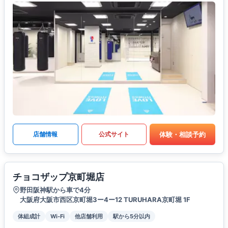
体験・相談予約
店舗情報
公式サイト
チョコザップ京町堀店
野田阪神駅から車で4分
大阪府大阪市西区京町堀3ー4ー12 TURUHARA京町堀 1F
体組成計
Wi-Fi
他店舗利用
駅から5分以内