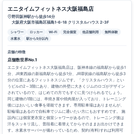
エニタイムフィットネス大阪福島店
野田阪神駅から徒歩14分
大阪府大阪市福島区福島1-6-18 クリスタルハウス 2-3F
シャワー
ロッカー
Wi-Fi
完全個室
他店舗利用
無料体験
水素水
駅から5分以内
店舗の特徴
店舗数世界No.1
エニタイムフィットネス大阪福島店は、阪神本線の福島駅から徒歩1
分、JR東西線の新福島駅から徒歩1分、JR環状線の福島駅から徒歩3
分の位置にあるフィットネスジムです。「クリスタルハウス」とい
うビルの2～3階にあり、建物の外壁に大きくジムのロゴがデザイン
されているので、はじめての方でもすぐに見つけられるでしょう。
同じ建物の1階には、串焼き屋や焼肉屋が入っており、トレーニング
後にはおいしい食事を堪能できます。専用駐車場はありませんが、
駐輪場はあるので自転車でジムに通いたい方にもおすすめです。 施
設内には個室更衣室と個室シャワーがあるので、トレーニング後は
汗をスッキリ流し、普段着に着替えてからそのままお出かけできま
す。水素水サーバーが備わっているため、契約(有料)すれば利用可