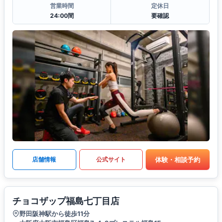
営業時間
定休日
24:00間
要確認
体験・相談予約
店舗情報
公式サイト
チョコザップ福島七丁目店
野田阪神駅から徒歩11分