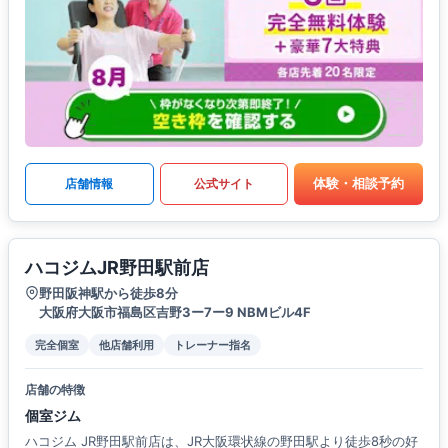
体験・相談予約
店舗情報
公式サイト
ハコジムJR野田駅前店
野田阪神駅から徒歩8分
大阪府大阪市福島区吉野3ー7ー9 NBMビル4F
完全個室
他店舗利用
トレーナー指名
店舗の特徴
個室ジム
ハコジム JR野田駅前店は、JR大阪環状線の野田駅より徒歩8秒の好