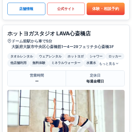
体験・相談予約
店舗情報
公式サイト
ホットヨガスタジオ LAVA心斎橋店
ドーム前駅から車で5分
大阪府大阪市中央区心斎橋筋1ー4ー29フェリチタ心斎橋3F
タオルレンタル
ウェアレンタル
ホットヨガ
シャワー
ロッカー
他店舗利用
無料体験
ミネラルウォーター
水素水
もっと見る
営業時間
定休日
ー
毎週金曜日