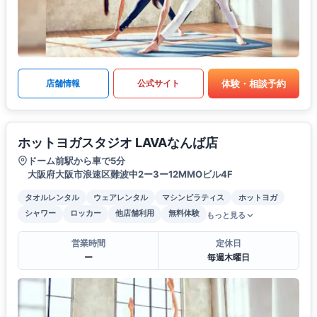
体験・相談予約
店舗情報
公式サイト
ホットヨガスタジオ LAVAなんば店
ドーム前駅から車で5分
大阪府大阪市浪速区難波中2ー3ー12MMOビル4F
タオルレンタル
ウェアレンタル
マシンピラティス
ホットヨガ
シャワー
ロッカー
他店舗利用
無料体験
もっと見る
営業時間
定休日
ー
毎週木曜日