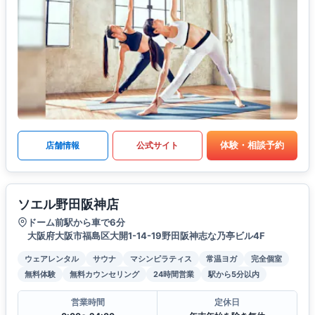
体験・相談予約
店舗情報
公式サイト
ソエル野田阪神店
ドーム前駅から車で6分
大阪府大阪市福島区大開1-14-19野田阪神志な乃亭ビル4F
ウェアレンタル
サウナ
マシンピラティス
常温ヨガ
完全個室
無料体験
無料カウンセリング
24時間営業
駅から5分以内
営業時間
定休日