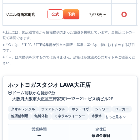
○
公式
予約
ソエル堺筋本町店
7,678円〜
※上記には、施設運営者から情報提供のあった施設を掲載しています。全施設は下の一
覧で確認できます。
※「○」は、FIT PALETTE編集部が独自の調査・基準に基づき、特におすすめする項目
です。
※「－」は未提供を示すものではありません。詳細は各施設の公式サイトをご確認くだ
さい。
ホットヨガスタジオ LAVA大正店
ドーム前駅から徒歩7分
大阪府大阪市大正区三軒家東1ー17ー21エビス橋ビル2F
タオルレンタル
ウェアレンタル
ホットヨガ
シャワー
ロッカー
他店舗利用
無料体験
ミネラルウォーター
水素水
もっと見る
営業時間
定休日
ー
毎週金曜日