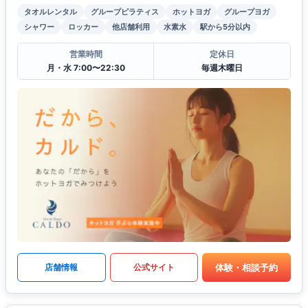
タオルレンタル
グループピラティス
ホットヨガ
グループヨガ
シャワー
ロッカー
他店舗利用
水素水
駅から5分以内
営業時間
定休日
月・水 7:00〜22:30
毎週木曜日
体験・相談予約
店舗情報
公式サイト