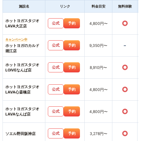
施設名
リンク
料金目安
無料体験
ホットヨガスタジオ
○
公式
予約
4,800円〜
LAVA大正店
キャンペーン中
-
公式
予約
ホットヨガのカルド
9,350円〜
堀江店
ホットヨガスタジオ
○
公式
予約
8,910円〜
LOIVEなんば店
ホットヨガスタジオ
○
公式
予約
4,800円〜
LAVA心斎橋店
ホットヨガスタジオ
○
公式
予約
4,800円〜
LAVAなんば店
○
公式
予約
ソエル野田阪神店
3,278円〜