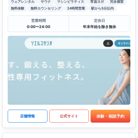
ウェアレンタル
サウナ
マシンピラティス
常温ヨガ
完全個室
無料体験
無料カウンセリング
24時間営業
駅から5分以内
営業時間
定休日
0:00〜24:00
年末年始を除き無休
体験・相談予約
店舗情報
公式サイト