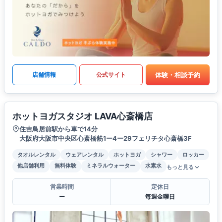
体験・相談予約
店舗情報
公式サイト
ホットヨガスタジオ LAVA心斎橋店
住吉鳥居前駅から車で14分
大阪府大阪市中央区心斎橋筋1ー4ー29フェリチタ心斎橋3F
タオルレンタル
ウェアレンタル
ホットヨガ
シャワー
ロッカー
他店舗利用
無料体験
ミネラルウォーター
水素水
もっと見る
営業時間
定休日
ー
毎週金曜日