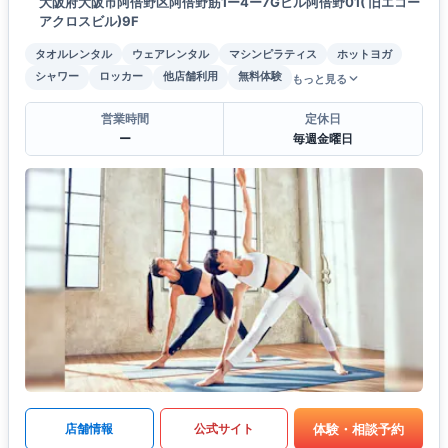
大阪府大阪市阿倍野区阿倍野筋1ー4ー7Gビル阿倍野01( 旧エコー
アクロスビル)9F
タオルレンタル
ウェアレンタル
マシンピラティス
ホットヨガ
シャワー
ロッカー
他店舗利用
無料体験
もっと見る
営業時間
定休日
ー
毎週金曜日
体験・相談予約
店舗情報
公式サイト