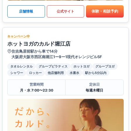
体験・相談予約
店舗情報
公式サイト
キャンペーン中
ホットヨガのカルド堀江店
住吉鳥居前駅から車で14分
大阪府大阪市西区南堀江1ー9ー1現代オレンジビル5F
タオルレンタル
グループピラティス
ホットヨガ
グループヨガ
シャワー
ロッカー
他店舗利用
水素水
駅から5分以内
営業時間
定休日
月・水 7:00〜22:30
毎週木曜日