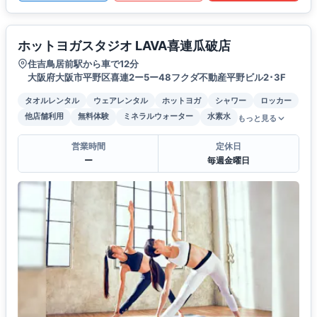
ホットヨガスタジオ LAVA喜連瓜破店
住吉鳥居前駅から車で12分
大阪府大阪市平野区喜連2ー5ー48フクダ不動産平野ビル2･3F
タオルレンタル
ウェアレンタル
ホットヨガ
シャワー
ロッカー
他店舗利用
無料体験
ミネラルウォーター
水素水
もっと見る
営業時間
定休日
ー
毎週金曜日