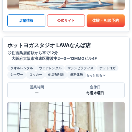
体験・相談予約
店舗情報
公式サイト
ホットヨガスタジオ LAVAなんば店
住吉鳥居前駅から車で12分
大阪府大阪市浪速区難波中2ー3ー12MMOビル4F
タオルレンタル
ウェアレンタル
マシンピラティス
ホットヨガ
シャワー
ロッカー
他店舗利用
無料体験
もっと見る
営業時間
定休日
ー
毎週木曜日