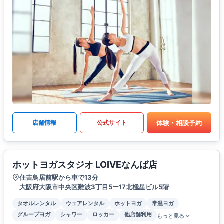
体験・相談予約
店舗情報
公式サイト
ホットヨガスタジオ LOIVEなんば店
住吉鳥居前駅から車で13分
大阪府大阪市中央区難波3丁目5ー17北極星ビル5階
タオルレンタル
ウェアレンタル
ホットヨガ
常温ヨガ
グループヨガ
シャワー
ロッカー
他店舗利用
もっと見る