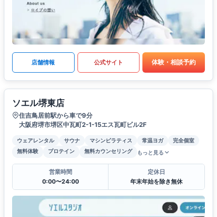
体験・相談予約
店舗情報
公式サイト
ソエル堺東店
住吉鳥居前駅から車で9分
大阪府堺市堺区中瓦町2-1-15エス瓦町ビル2F
ウェアレンタル
サウナ
マシンピラティス
常温ヨガ
完全個室
無料体験
プロテイン
無料カウンセリング
もっと見る
営業時間
定休日
0:00〜24:00
年末年始を除き無休