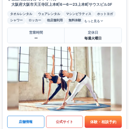
大阪府大阪市天王寺区上本町6ー6ー23上本町サウスビル3F
タオルレンタル
ウェアレンタル
マシンピラティス
ホットヨガ
シャワー
ロッカー
他店舗利用
無料体験
もっと見る
営業時間
定休日
ー
毎週火曜日
体験・相談予約
店舗情報
公式サイト