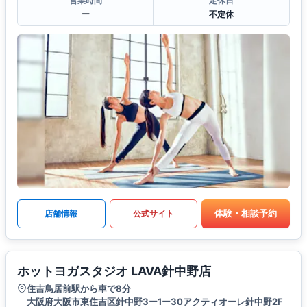
営業時間
定休日
ー
不定休
体験・相談予約
店舗情報
公式サイト
ホットヨガスタジオ LAVA針中野店
住吉鳥居前駅から車で8分
大阪府大阪市東住吉区針中野3ー1ー30アクティオーレ針中野2F