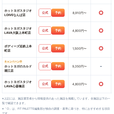
ホットヨガスタジオ
○
公式
予約
8,910円〜
LOIVEなんば店
ホットヨガスタジオ
○
公式
予約
4,800円〜
LAVA大阪上本町店
ボディーズ近鉄上本
○
公式
予約
1,500円〜
町店
キャンペーン中
-
公式
予約
ホットヨガのカルド
9,350円〜
堀江店
ホットヨガスタジオ
○
公式
予約
4,800円〜
LAVA心斎橋店
※上記には、施設運営者から情報提供のあった施設を掲載しています。全施設は下の一
覧で確認できます。
※「○」は、FIT PALETTE編集部が独自の調査・基準に基づき、特におすすめする項目
です。