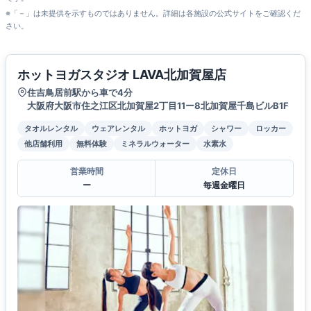
※「－」は未提供を示すものではありません。詳細は各施設の公式サイトをご確認くだ
さい。
ホットヨガスタジオ LAVA北加賀屋店
住吉鳥居前駅から車で4分
大阪府大阪市住之江区北加賀屋2丁目11ー8北加賀屋千島ビルB1F
タオルレンタル
ウェアレンタル
ホットヨガ
シャワー
ロッカー
他店舗利用
無料体験
ミネラルウォーター
水素水
営業時間
定休日
ー
毎週金曜日