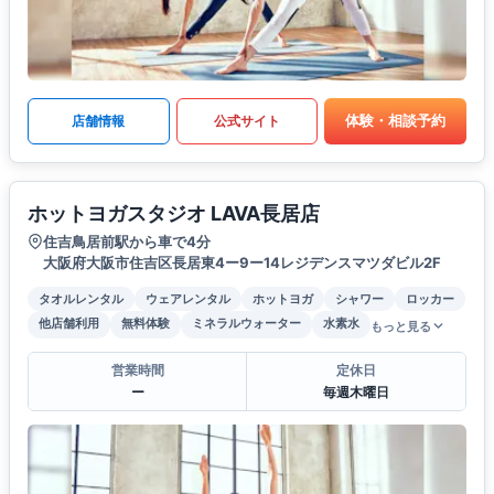
体験・相談予約
店舗情報
公式サイト
ホットヨガスタジオ LAVA長居店
住吉鳥居前駅から車で4分
大阪府大阪市住吉区長居東4ー9ー14レジデンスマツダビル2F
タオルレンタル
ウェアレンタル
ホットヨガ
シャワー
ロッカー
他店舗利用
無料体験
ミネラルウォーター
水素水
もっと見る
営業時間
定休日
ー
毎週木曜日