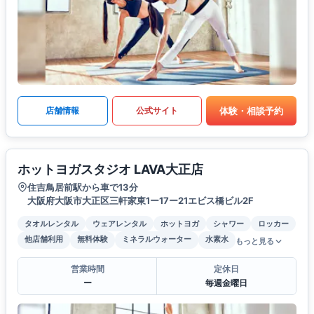
体験・相談予約
店舗情報
公式サイト
ホットヨガスタジオ LAVA大正店
住吉鳥居前駅から車で13分
大阪府大阪市大正区三軒家東1ー17ー21エビス橋ビル2F
タオルレンタル
ウェアレンタル
ホットヨガ
シャワー
ロッカー
他店舗利用
無料体験
ミネラルウォーター
水素水
もっと見る
営業時間
定休日
ー
毎週金曜日