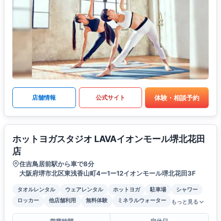
体験・相談予約
店舗情報
公式サイト
ホットヨガスタジオ LAVAイオンモール堺北花田
店
住吉鳥居前駅から車で8分
大阪府堺市北区東浅香山町4ー1ー12イオンモール堺北花田3F
タオルレンタル
ウェアレンタル
ホットヨガ
駐車場
シャワー
ロッカー
他店舗利用
無料体験
ミネラルウォーター
もっと見る