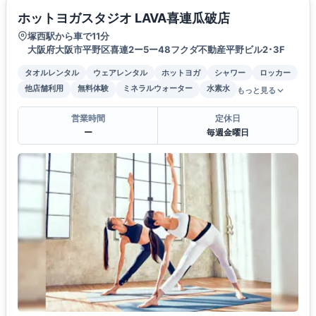
ホットヨガスタジオ LAVA喜連瓜破店
塚西駅から車で11分
大阪府大阪市平野区喜連2ー5ー48フクダ不動産平野ビル2･3F
タオルレンタル
ウェアレンタル
ホットヨガ
シャワー
ロッカー
他店舗利用
無料体験
ミネラルウォーター
水素水
もっと見る
営業時間
定休日
ー
毎週金曜日