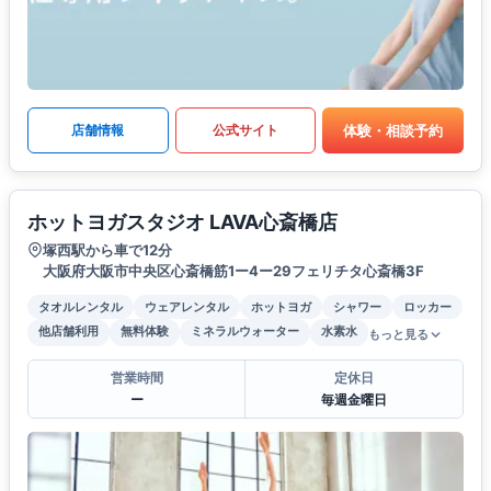
体験・相談予約
店舗情報
公式サイト
ホットヨガスタジオ LAVA心斎橋店
塚西駅から車で12分
大阪府大阪市中央区心斎橋筋1ー4ー29フェリチタ心斎橋3F
タオルレンタル
ウェアレンタル
ホットヨガ
シャワー
ロッカー
他店舗利用
無料体験
ミネラルウォーター
水素水
もっと見る
営業時間
定休日
ー
毎週金曜日