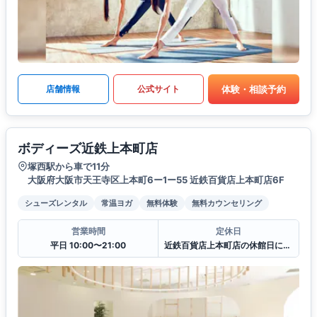
体験・相談予約
店舗情報
公式サイト
ボディーズ近鉄上本町店
塚西駅から車で11分
大阪府大阪市天王寺区上本町6ー1ー55 近鉄百貨店上本町店6F
シューズレンタル
常温ヨガ
無料体験
無料カウンセリング
営業時間
定休日
平日 10:00〜21:00
近鉄百貨店上本町店の休館日に準ずる