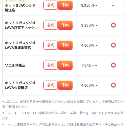
-
公式
予約
ホットヨガのカルド
9,350円〜
堀江店
ホットヨガスタジオ
○
公式
予約
3,800円〜
LAVA堺東アネックス
店
ホットヨガスタジオ
○
公式
予約
4,800円〜
LAVA喜連瓜破店
○
公式
予約
ソエル堺東店
7,678円〜
ホットヨガスタジオ
○
公式
予約
4,800円〜
LAVA心斎橋店
※上記には、施設運営者から情報提供のあった施設を掲載しています。全施設は下の一
覧で確認できます。
※「○」は、FIT PALETTE編集部が独自の調査・基準に基づき、特におすすめする項目
です。
※「－」は未提供を示すものではありません。詳細は各施設の公式サイトをご確認くだ