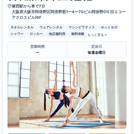
塚西駅から車で7分
大阪府大阪市阿倍野区阿倍野筋1ー4ー7Gビル阿倍野01( 旧エコー
アクロスビル)9F
タオルレンタル
ウェアレンタル
マシンピラティス
ホットヨガ
シャワー
ロッカー
他店舗利用
無料体験
もっと見る
営業時間
定休日
ー
毎週金曜日