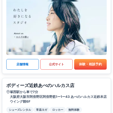
体験・相談予約
店舗情報
公式サイト
ボディーズ近鉄あべのハルカス店
塚西駅から車で7分
大阪府大阪市阿倍野区阿倍野筋1ー1ー43 あべのハルカス近鉄本店
ウイング館6F
シューズレンタル
常温ヨガ
ロッカー
無料体験