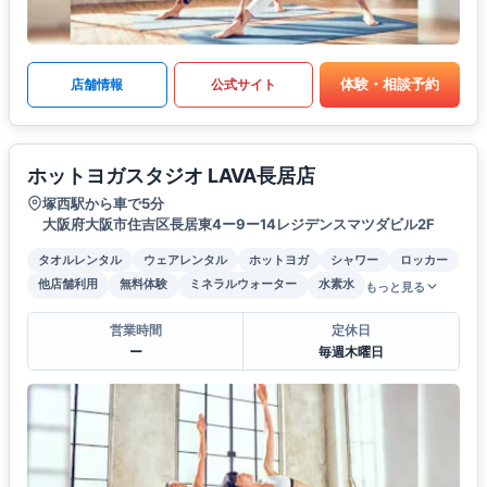
体験・相談予約
店舗情報
公式サイト
ホットヨガスタジオ LAVA長居店
塚西駅から車で5分
大阪府大阪市住吉区長居東4ー9ー14レジデンスマツダビル2F
タオルレンタル
ウェアレンタル
ホットヨガ
シャワー
ロッカー
他店舗利用
無料体験
ミネラルウォーター
水素水
もっと見る
営業時間
定休日
ー
毎週木曜日