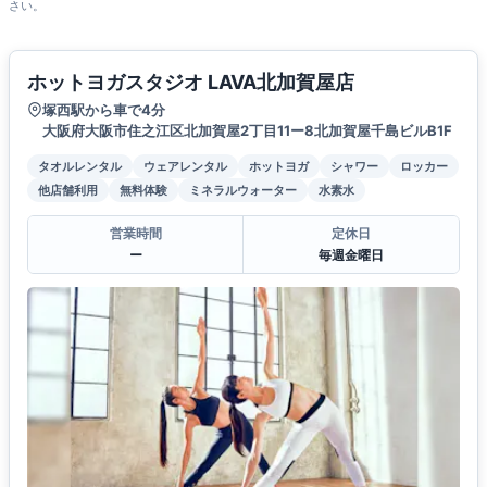
さい。
ホットヨガスタジオ LAVA北加賀屋店
塚西駅から車で4分
大阪府大阪市住之江区北加賀屋2丁目11ー8北加賀屋千島ビルB1F
タオルレンタル
ウェアレンタル
ホットヨガ
シャワー
ロッカー
他店舗利用
無料体験
ミネラルウォーター
水素水
営業時間
定休日
ー
毎週金曜日