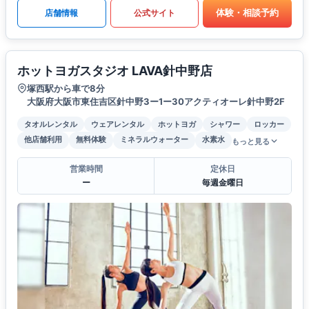
体験・相談予約
店舗情報
公式サイト
ホットヨガスタジオ LAVA針中野店
塚西駅から車で8分
大阪府大阪市東住吉区針中野3ー1ー30アクティオーレ針中野2F
タオルレンタル
ウェアレンタル
ホットヨガ
シャワー
ロッカー
他店舗利用
無料体験
ミネラルウォーター
水素水
もっと見る
営業時間
定休日
ー
毎週金曜日