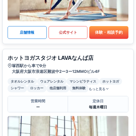
体験・相談予約
店舗情報
公式サイト
ホットヨガスタジオ LAVAなんば店
塚西駅から車で9分
大阪府大阪市浪速区難波中2ー3ー12MMOビル4F
タオルレンタル
ウェアレンタル
マシンピラティス
ホットヨガ
シャワー
ロッカー
他店舗利用
無料体験
もっと見る
営業時間
定休日
ー
毎週木曜日