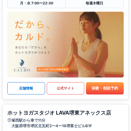
月・水 7:00〜22:30
毎週木曜日
体験・相談予約
店舗情報
公式サイト
ホットヨガスタジオ LAVA堺東アネックス店
塚西駅から車で11分
大阪府堺市堺区北瓦町2ー4ー16堺富士ビルB1F