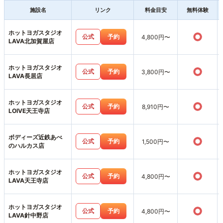
施設名
リンク
料金目安
無料体験
ホットヨガスタジオ
○
公式
予約
4,800円〜
LAVA北加賀屋店
ホットヨガスタジオ
○
公式
予約
3,800円〜
LAVA長居店
ホットヨガスタジオ
○
公式
予約
8,910円〜
LOIVE天王寺店
ボディーズ近鉄あべ
○
公式
予約
1,500円〜
のハルカス店
ホットヨガスタジオ
○
公式
予約
4,800円〜
LAVA天王寺店
ホットヨガスタジオ
○
公式
予約
4,800円〜
LAVA針中野店