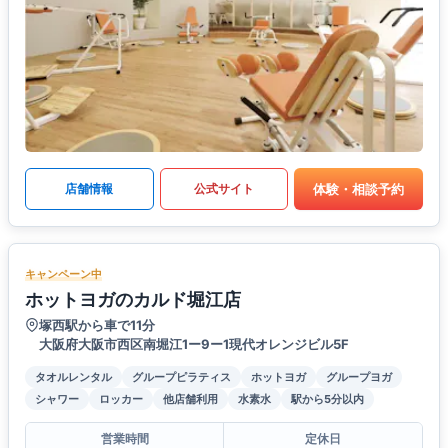
体験・相談予約
店舗情報
公式サイト
キャンペーン中
ホットヨガのカルド堀江店
塚西駅から車で11分
大阪府大阪市西区南堀江1ー9ー1現代オレンジビル5F
タオルレンタル
グループピラティス
ホットヨガ
グループヨガ
シャワー
ロッカー
他店舗利用
水素水
駅から5分以内
営業時間
定休日