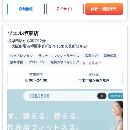
体験・相談予約
店舗情報
公式サイト
ソエル堺東店
塚西駅から車で12分
大阪府堺市堺区中瓦町2-1-15エス瓦町ビル2F
ウェアレンタル
サウナ
マシンピラティス
常温ヨガ
完全個室
無料体験
プロテイン
無料カウンセリング
もっと見る
営業時間
定休日
0:00〜24:00
年末年始を除き無休