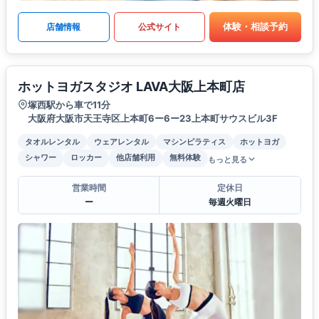
体験・相談予約
店舗情報
公式サイト
ホットヨガスタジオ LAVA大阪上本町店
塚西駅から車で11分
大阪府大阪市天王寺区上本町6ー6ー23上本町サウスビル3F
タオルレンタル
ウェアレンタル
マシンピラティス
ホットヨガ
シャワー
ロッカー
他店舗利用
無料体験
もっと見る
営業時間
定休日
ー
毎週火曜日