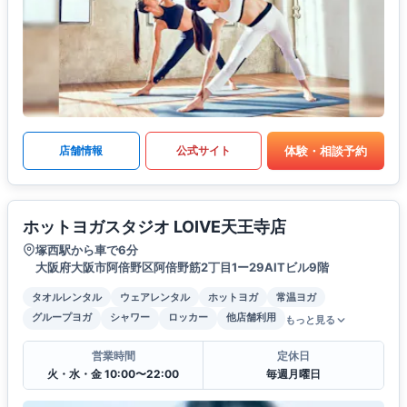
体験・相談予約
店舗情報
公式サイト
ホットヨガスタジオ LOIVE天王寺店
塚西駅から車で6分
大阪府大阪市阿倍野区阿倍野筋2丁目1ー29AITビル9階
タオルレンタル
ウェアレンタル
ホットヨガ
常温ヨガ
グループヨガ
シャワー
ロッカー
他店舗利用
もっと見る
営業時間
定休日
火・水・金 10:00〜22:00
毎週月曜日