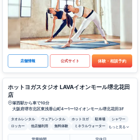
体験・相談予約
店舗情報
公式サイト
ホットヨガスタジオ LAVAイオンモール堺北花田
店
塚西駅から車で10分
大阪府堺市北区東浅香山町4ー1ー12イオンモール堺北花田3F
タオルレンタル
ウェアレンタル
ホットヨガ
駐車場
シャワー
ロッカー
他店舗利用
無料体験
ミネラルウォーター
もっと見る
営業時間
定休日