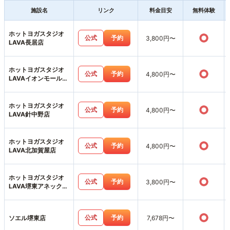
施設名
リンク
料金目安
無料体験
ホットヨガスタジオ
○
公式
予約
3,800円〜
LAVA長居店
ホットヨガスタジオ
○
公式
予約
4,800円〜
LAVAイオンモール堺
北花田店
ホットヨガスタジオ
○
公式
予約
4,800円〜
LAVA針中野店
ホットヨガスタジオ
○
公式
予約
4,800円〜
LAVA北加賀屋店
ホットヨガスタジオ
○
公式
予約
3,800円〜
LAVA堺東アネックス
店
○
公式
予約
ソエル堺東店
7,678円〜