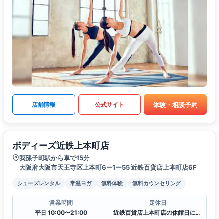
体験・相談予約
店舗情報
公式サイト
ボディーズ近鉄上本町店
我孫子町駅から車で15分
大阪府大阪市天王寺区上本町6ー1ー55 近鉄百貨店上本町店6F
シューズレンタル
常温ヨガ
無料体験
無料カウンセリング
営業時間
定休日
平日 10:00〜21:00
近鉄百貨店上本町店の休館日に準ずる