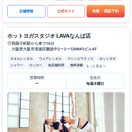
体験・相談予約
店舗情報
公式サイト
ホットヨガスタジオ LAVAなんば店
我孫子町駅から車で14分
大阪府大阪市浪速区難波中2ー3ー12MMOビル4F
タオルレンタル
ウェアレンタル
マシンピラティス
ホットヨガ
シャワー
ロッカー
他店舗利用
無料体験
もっと見る
営業時間
定休日
ー
毎週木曜日