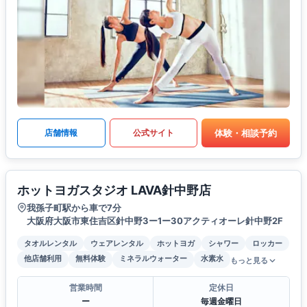
体験・相談予約
店舗情報
公式サイト
ホットヨガスタジオ LAVA針中野店
我孫子町駅から車で7分
大阪府大阪市東住吉区針中野3ー1ー30アクティオーレ針中野2F
タオルレンタル
ウェアレンタル
ホットヨガ
シャワー
ロッカー
他店舗利用
無料体験
ミネラルウォーター
水素水
もっと見る
営業時間
定休日
ー
毎週金曜日