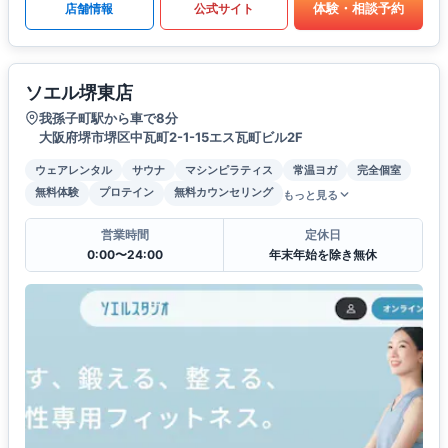
体験・相談予約
店舗情報
公式サイト
ソエル堺東店
我孫子町駅から車で8分
大阪府堺市堺区中瓦町2-1-15エス瓦町ビル2F
ウェアレンタル
サウナ
マシンピラティス
常温ヨガ
完全個室
無料体験
プロテイン
無料カウンセリング
もっと見る
営業時間
定休日
0:00〜24:00
年末年始を除き無休