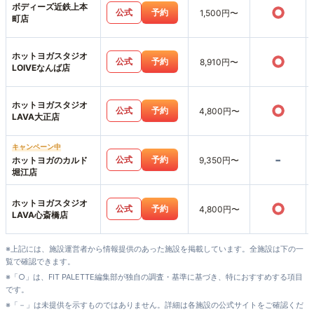
ボディーズ近鉄上本
○
公式
予約
1,500円〜
町店
ホットヨガスタジオ
○
公式
予約
8,910円〜
LOIVEなんば店
ホットヨガスタジオ
○
公式
予約
4,800円〜
LAVA大正店
キャンペーン中
-
公式
予約
ホットヨガのカルド
9,350円〜
堀江店
ホットヨガスタジオ
○
公式
予約
4,800円〜
LAVA心斎橋店
※上記には、施設運営者から情報提供のあった施設を掲載しています。全施設は下の一
覧で確認できます。
※「○」は、FIT PALETTE編集部が独自の調査・基準に基づき、特におすすめする項目
です。
※「－」は未提供を示すものではありません。詳細は各施設の公式サイトをご確認くだ