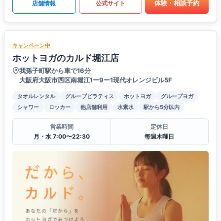
体験・相談予約
店舗情報
公式サイト
キャンペーン中
ホットヨガのカルド堀江店
我孫子町駅から車で16分
大阪府大阪市西区南堀江1ー9ー1現代オレンジビル5F
タオルレンタル
グループピラティス
ホットヨガ
グループヨガ
シャワー
ロッカー
他店舗利用
水素水
駅から5分以内
営業時間
定休日
月・水 7:00〜22:30
毎週木曜日