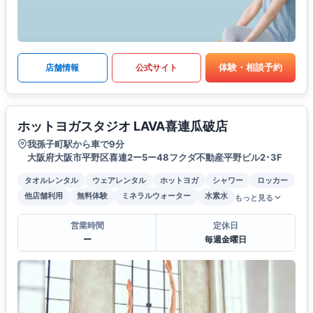
体験・相談予約
店舗情報
公式サイト
ホットヨガスタジオ LAVA喜連瓜破店
我孫子町駅から車で9分
大阪府大阪市平野区喜連2ー5ー48フクダ不動産平野ビル2･3F
タオルレンタル
ウェアレンタル
ホットヨガ
シャワー
ロッカー
他店舗利用
無料体験
ミネラルウォーター
水素水
もっと見る
営業時間
定休日
ー
毎週金曜日