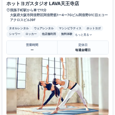
ホットヨガスタジオ LAVA天王寺店
我孫子町駅から車で11分
大阪府大阪市阿倍野区阿倍野筋1ー4ー7Gビル阿倍野01( 旧エコー
アクロスビル)9F
タオルレンタル
ウェアレンタル
マシンピラティス
ホットヨガ
シャワー
ロッカー
他店舗利用
無料体験
もっと見る
営業時間
定休日
ー
毎週金曜日