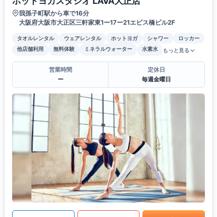
ホットヨガスタジオ LAVA大正店
我孫子町駅から車で16分
大阪府大阪市大正区三軒家東1ー17ー21エビス橋ビル2F
タオルレンタル
ウェアレンタル
ホットヨガ
シャワー
ロッカー
他店舗利用
無料体験
ミネラルウォーター
水素水
もっと見る
営業時間
定休日
ー
毎週金曜日