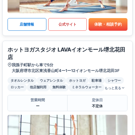
体験・相談予約
店舗情報
公式サイト
ホットヨガスタジオ LAVAイオンモール堺北花田
店
我孫子町駅から車で5分
大阪府堺市北区東浅香山町4ー1ー12イオンモール堺北花田3F
タオルレンタル
ウェアレンタル
ホットヨガ
駐車場
シャワー
ロッカー
他店舗利用
無料体験
ミネラルウォーター
もっと見る
営業時間
定休日
ー
不定休