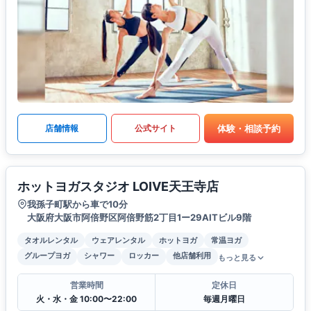
体験・相談予約
店舗情報
公式サイト
ホットヨガスタジオ LOIVE天王寺店
我孫子町駅から車で10分
大阪府大阪市阿倍野区阿倍野筋2丁目1ー29AITビル9階
タオルレンタル
ウェアレンタル
ホットヨガ
常温ヨガ
グループヨガ
シャワー
ロッカー
他店舗利用
もっと見る
営業時間
定休日
火・水・金 10:00〜22:00
毎週月曜日