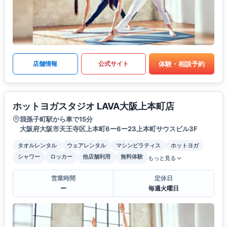
体験・相談予約
店舗情報
公式サイト
ホットヨガスタジオ LAVA大阪上本町店
我孫子町駅から車で15分
大阪府大阪市天王寺区上本町6ー6ー23上本町サウスビル3F
タオルレンタル
ウェアレンタル
マシンピラティス
ホットヨガ
シャワー
ロッカー
他店舗利用
無料体験
もっと見る
営業時間
定休日
ー
毎週火曜日