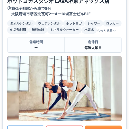
ホットヨガスタジオ LAVA堺東アネックス店
我孫子町駅から車で8分
大阪府堺市堺区北瓦町2ー4ー16堺富士ビルB1F
タオルレンタル
ウェアレンタル
ホットヨガ
シャワー
ロッカー
他店舗利用
無料体験
ミネラルウォーター
水素水
もっと見る
営業時間
定休日
ー
毎週火曜日