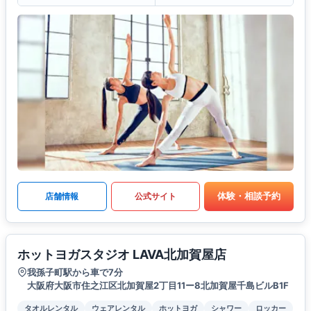
体験・相談予約
店舗情報
公式サイト
ホットヨガスタジオ LAVA北加賀屋店
我孫子町駅から車で7分
大阪府大阪市住之江区北加賀屋2丁目11ー8北加賀屋千島ビルB1F
タオルレンタル
ウェアレンタル
ホットヨガ
シャワー
ロッカー