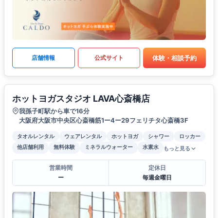
体験・相談予約
店舗情報
公式サイト
ホットヨガスタジオ LAVA心斎橋店
我孫子町駅から車で16分
大阪府大阪市中央区心斎橋筋1ー4ー29フェリチタ心斎橋3F
タオルレンタル
ウェアレンタル
ホットヨガ
シャワー
ロッカー
他店舗利用
無料体験
ミネラルウォーター
水素水
もっと見る
営業時間
定休日
ー
毎週金曜日