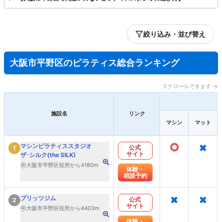
絞り込み・並び替え
大阪市平野区のピラティス総合ランキング
スクロールできます →
施設名
リンク
マシン
マット
○
×
マシンピラティススタジオ
公式
1
サイト
ザ･シルク(the SILK)
大阪市平野区役所から4180m
体験・
相談予約
×
×
プリッツジム
公式
2
サイト
大阪市平野区役所から4403m
体験・