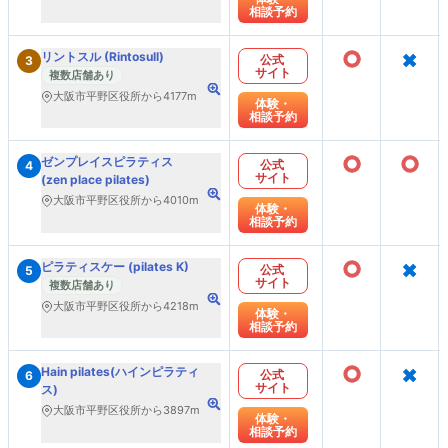
相談予約
○
×
リントスル (Rintosull)
公式
3
サイト
複数店舗あり
大阪市平野区役所から4177m
体験・
相談予約
○
○
ゼンプレイスピラティス
公式
4
サイト
(zen place pilates)
大阪市平野区役所から4010m
体験・
相談予約
○
×
ピラティスケー (pilates K)
公式
5
サイト
複数店舗あり
大阪市平野区役所から4218m
体験・
相談予約
○
×
Hain pilates(ハインピラティ
公式
6
サイト
ス)
大阪市平野区役所から3897m
体験・
相談予約