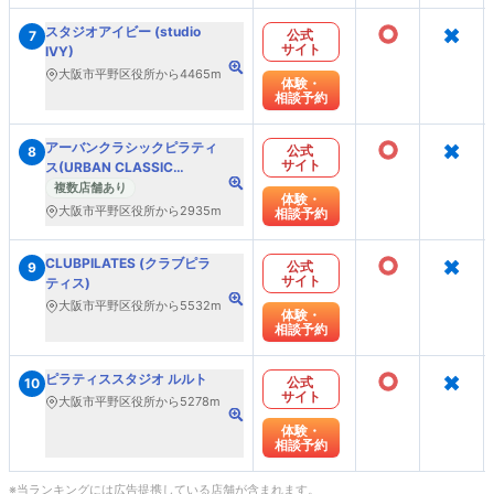
○
×
スタジオアイビー (studio
公式
7
サイト
IVY)
大阪市平野区役所から4465m
体験・
相談予約
○
×
アーバンクラシックピラティ
公式
8
サイト
ス(URBAN CLASSIC
PILATES)
複数店舗あり
体験・
大阪市平野区役所から2935m
相談予約
○
×
CLUBPILATES (クラブピラ
公式
9
サイト
ティス)
大阪市平野区役所から5532m
体験・
相談予約
○
×
ピラティススタジオ ルルト
公式
10
サイト
大阪市平野区役所から5278m
体験・
相談予約
※当ランキングには広告提携している店舗が含まれます。