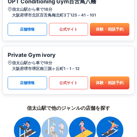
OPT Conditioning Gym百舌鳥八幡
信太山駅から車で18分
大阪府堺市北区百舌鳥梅北町3丁125－41－101
体験・相談予約
店舗情報
公式サイト
Private Gym ivory
信太山駅から車で19分
大阪府堺市堺区南三国ヶ丘町1－1－12
体験・相談予約
店舗情報
公式サイト
信太山駅で他のジャンルの店舗を探す