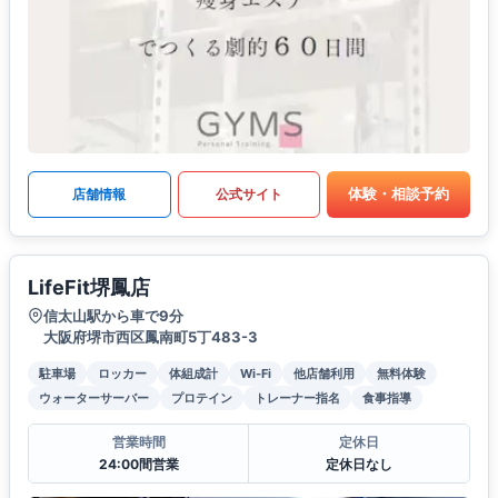
体験・相談予約
店舗情報
公式サイト
LifeFit堺鳳店
信太山駅から車で9分
大阪府堺市西区鳳南町5丁483-3
駐車場
ロッカー
体組成計
Wi-Fi
他店舗利用
無料体験
ウォーターサーバー
プロテイン
トレーナー指名
食事指導
営業時間
定休日
24:00間営業
定休日なし