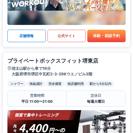
体験・相談予約
店舗情報
公式サイト
プライベートボックスフィット堺東店
信太山駅から車で19分
大阪府堺市堺区中瓦町2-3-29Kウエノビル3階
シャワー
体組成計
完全個室
他店舗利用
駅から5分以内
営業時間
定休日
平日 11:00〜21:00
毎週火曜日