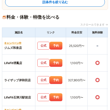
条件を絞り込む
料金・体験・特徴を比べる
スクロールできます →
施設名
リンク
料金目安
無料体験
キャンペーン中
-
公式
予約
25,520円〜
ジムズ和泉店
○
公式
予約
LifeFit堺鳳店
1,100円〜
○
公式
予約
ライザップ岸和田店
327,800円〜
○
公式
予約
LifeFit石津川駅前店
1,100円〜
キャンペーン中