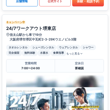
体験・相談予約
店舗情報
公式サイト
キャンペーン中
24/7ワークアウト堺東店
信太山駅から車で19分
大阪府堺市堺区中瓦町2-3-29Kウエノビル3階
タオルレンタル
シューズレンタル
ウェアレンタル
シャワー
完全個室
無料体験
水素水
食事指導
もっと見る
営業時間
定休日
7:00〜24:00
要確認