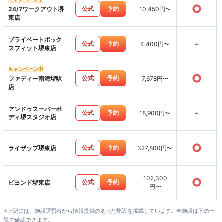
○
公式
予約
24/7ワークアウト堺
10,450円〜
東店
プライベートボック
-
公式
予約
4,400円〜
スフィット堺東店
キャンペーン中
○
公式
予約
ファディー南海堺駅
7,678円〜
店
アンドゥスーパーボ
-
公式
予約
18,900円〜
ディ堺スタジオ店
○
公式
予約
ライザップ堺東店
327,800円〜
102,300
○
公式
予約
ビヨンド堺東店
円〜
※上記には、施設運営者から情報提供のあった施設を掲載しています。全施設は下の一
覧で確認できます。