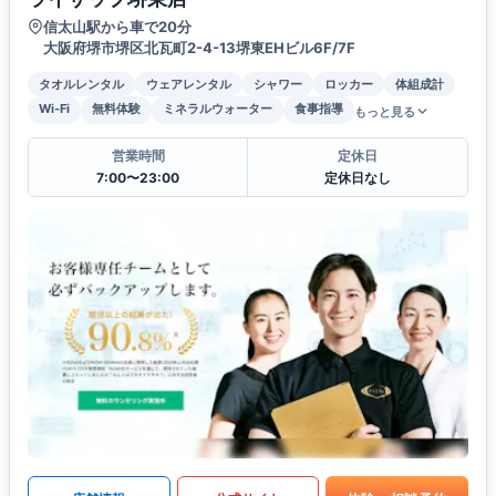
信太山駅から車で20分
大阪府堺市堺区北瓦町2-4-13堺東EHビル6F/7F
タオルレンタル
ウェアレンタル
シャワー
ロッカー
体組成計
Wi-Fi
無料体験
ミネラルウォーター
食事指導
もっと見る
営業時間
定休日
7:00〜23:00
定休日なし