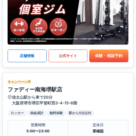
体験・相談予約
店舗情報
公式サイト
キャンペーン中
ファディー南海堺駅店
信太山駅から車で20分
大阪府堺市堺区甲斐町西3-4-15-6階
ロッカー
体組成計
無料体験
駅から5分以内
営業時間
定休日
5:00〜23:00
要確認