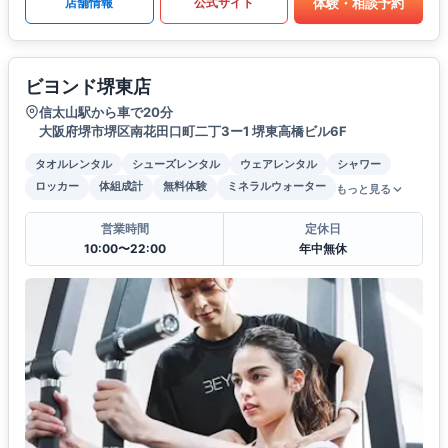
体験・相談予約
店舗情報
公式サイト
ビヨンド堺東店
信太山駅から車で20分
大阪府堺市堺区南花田口町二丁3ー1 堺東高橋ビル6F
タオルレンタル
シューズレンタル
ウェアレンタル
シャワー
ロッカー
体組成計
無料体験
ミネラルウォーター
もっと見る
営業時間
定休日
10:00〜22:00
年中無休