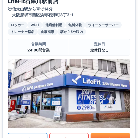
LifeFit石津川駅前店
信太山駅から車で14分
大阪府堺市西区浜寺石津町3丁3-1
ロッカー
Wi-Fi
他店舗利用
無料体験
ウォーターサーバー
トレーナー指名
食事指導
駅から5分以内
営業時間
定休日
24:00間営業
定休日なし