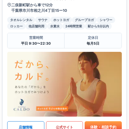
二俣新町駅から車で12分
千葉県市川市相之川4丁目15ー10
タオルレンタル
サウナ
ホットヨガ
グループヨガ
シャワー
ロッカー
他店舗利用
水素水
24時間営業
駅から5分以内
営業時間
定休日
平日 9:30〜22:30
毎月5日
体験・相談予約
店舗情報
公式サイト