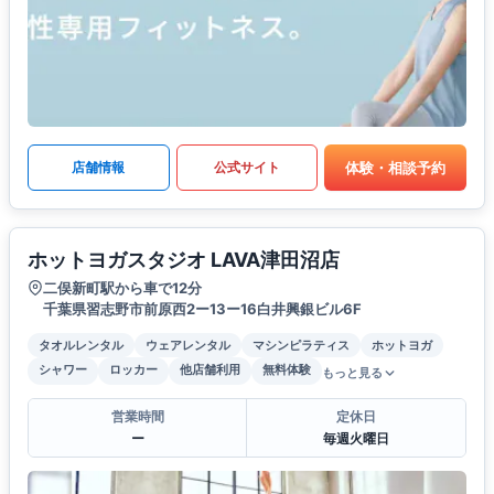
体験・相談予約
店舗情報
公式サイト
ホットヨガスタジオ LAVA津田沼店
二俣新町駅から車で12分
千葉県習志野市前原西2ー13ー16白井興銀ビル6F
タオルレンタル
ウェアレンタル
マシンピラティス
ホットヨガ
シャワー
ロッカー
他店舗利用
無料体験
もっと見る
営業時間
定休日
ー
毎週火曜日