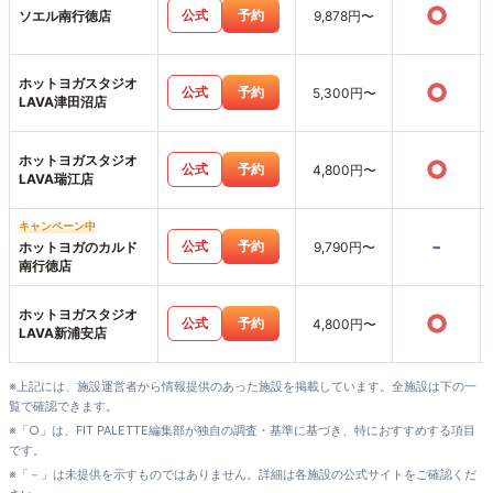
○
公式
予約
ソエル南行徳店
9,878円〜
ホットヨガスタジオ
○
公式
予約
5,300円〜
LAVA津田沼店
ホットヨガスタジオ
○
公式
予約
4,800円〜
LAVA瑞江店
キャンペーン中
-
公式
予約
ホットヨガのカルド
9,790円〜
南行徳店
ホットヨガスタジオ
○
公式
予約
4,800円〜
LAVA新浦安店
※上記には、施設運営者から情報提供のあった施設を掲載しています。全施設は下の一
覧で確認できます。
※「○」は、FIT PALETTE編集部が独自の調査・基準に基づき、特におすすめする項目
です。
※「－」は未提供を示すものではありません。詳細は各施設の公式サイトをご確認くだ