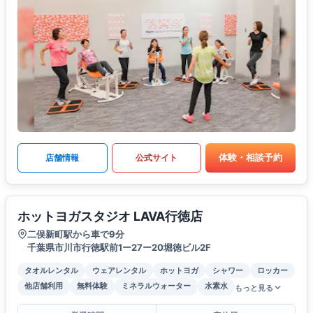
体験・相談予約
店舗情報
公式サイト
ホットヨガスタジオ LAVA行徳店
二俣新町駅から車で9分
千葉県市川市行徳駅前1ー27ー20堀徳ビル2F
タオルレンタル
ウェアレンタル
ホットヨガ
シャワー
ロッカー
他店舗利用
無料体験
ミネラルウォーター
水素水
もっと見る