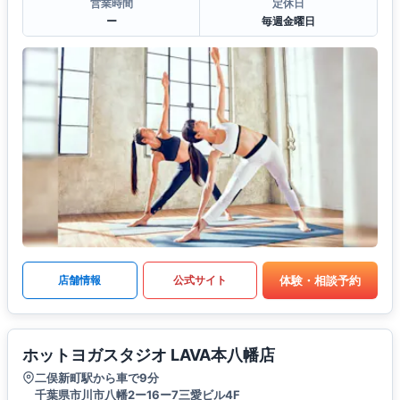
営業時間
定休日
ー
毎週金曜日
体験・相談予約
店舗情報
公式サイト
ホットヨガスタジオ LAVA本八幡店
二俣新町駅から車で9分
千葉県市川市八幡2ー16ー7三愛ビル4F