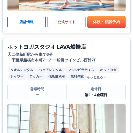
体験・相談予約
店舗情報
公式サイト
ホットヨガスタジオ LAVA船橋店
二俣新町駅から車で6分
千葉県船橋市本町7ー7ー1船橋ツインビル西館7F
タオルレンタル
ウェアレンタル
マシンピラティス
ホットヨガ
シャワー
ロッカー
他店舗利用
無料体験
もっと見る
営業時間
定休日
ー
第2・4金曜日