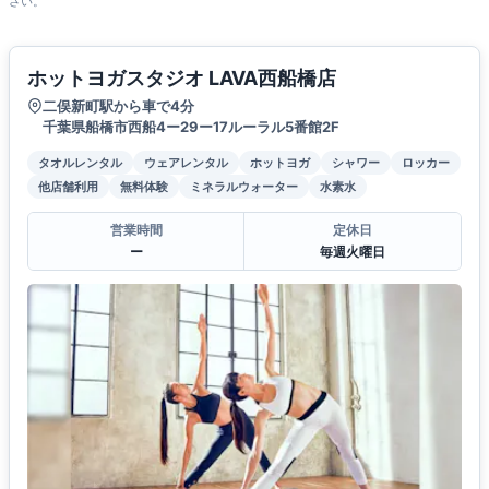
さい。
ホットヨガスタジオ LAVA西船橋店
二俣新町駅から車で4分
千葉県船橋市西船4ー29ー17ルーラル5番館2F
タオルレンタル
ウェアレンタル
ホットヨガ
シャワー
ロッカー
他店舗利用
無料体験
ミネラルウォーター
水素水
営業時間
定休日
ー
毎週火曜日