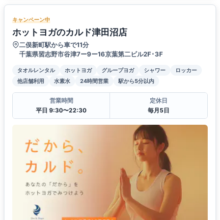
キャンペーン中
ホットヨガのカルド津田沼店
二俣新町駅から車で11分
千葉県習志野市谷津7ー9ー16京葉第二ビル2F･3F
タオルレンタル
ホットヨガ
グループヨガ
シャワー
ロッカー
他店舗利用
水素水
24時間営業
駅から5分以内
営業時間
定休日
平日 9:30〜22:30
毎月5日