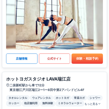
体験・相談予約
店舗情報
公式サイト
ホットヨガスタジオ LAVA瑞江店
二俣新町駅から車で12分
東京都江戸川区瑞江2ー1ー8田中第2アバンドビル4F
タオルレンタル
ウェアレンタル
ホットヨガ
常温ヨガ
シャワー
ロッカー
他店舗利用
無料体験
ミネラルウォーター
もっと見る