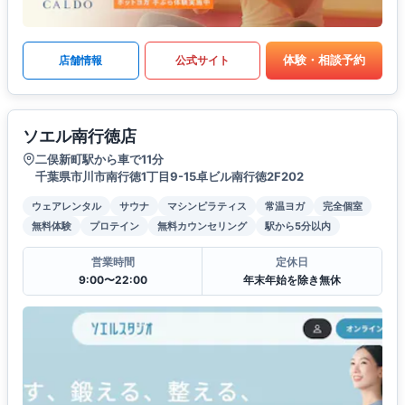
体験・相談予約
店舗情報
公式サイト
ソエル南行徳店
二俣新町駅から車で11分
千葉県市川市南行徳1丁目9-15卓ビル南行徳2F202
ウェアレンタル
サウナ
マシンピラティス
常温ヨガ
完全個室
無料体験
プロテイン
無料カウンセリング
駅から5分以内
営業時間
定休日
9:00〜22:00
年末年始を除き無休