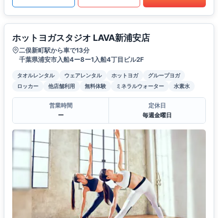
ホットヨガスタジオ LAVA新浦安店
二俣新町駅から車で13分
千葉県浦安市入船4ー8ー1入船4丁目ビル2F
タオルレンタル
ウェアレンタル
ホットヨガ
グループヨガ
ロッカー
他店舗利用
無料体験
ミネラルウォーター
水素水
営業時間
定休日
ー
毎週金曜日