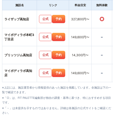
施設名
リンク
料金目安
無料体験
○
公式
予約
ライザップ高知店
327,800円〜
マイボディラボ本町3
-
公式
予約
149,600円〜
丁目店
-
公式
予約
プリッツジム高知店
14,300円〜
マイボディラボ高知
-
公式
予約
149,600円〜
店
※上記には、施設運営者から情報提供のあった施設を掲載しています。全施設は下の一
覧で確認できます。
※「○」は、FIT PALETTE編集部が独自の調査・基準に基づき、特におすすめする項目
です。
※「－」は未提供を示すものではありません。詳細は各施設の公式サイトをご確認くだ
さい。