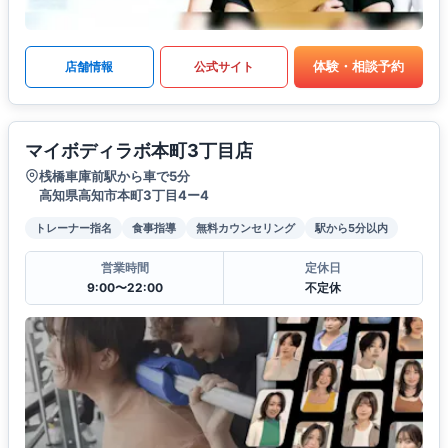
体験・相談予約
店舗情報
公式サイト
マイボディラボ本町3丁目店
桟橋車庫前駅から車で5分
高知県高知市本町3丁目4ー4
トレーナー指名
食事指導
無料カウンセリング
駅から5分以内
営業時間
定休日
9:00〜22:00
不定休