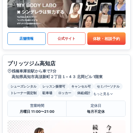
体験・相談予約
店舗情報
公式サイト
プリッツジム高知店
桟橋車庫前駅から車で7分
高知県高知市高須新町２丁目１−４３ 北岡ビル 1階東
シューズレンタル
レッスン振替可
キャンセル可
セミパーソナル
トレーナー固定制
駐車場
ロッカー
体組成計
もっと見る
営業時間
定休日
月曜日 11:00〜21:00
毎月不定休