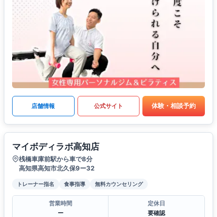
体験・相談予約
店舗情報
公式サイト
マイボディラボ高知店
桟橋車庫前駅から車で8分
高知県高知市北久保9ー32
トレーナー指名
食事指導
無料カウンセリング
営業時間
定休日
ー
要確認