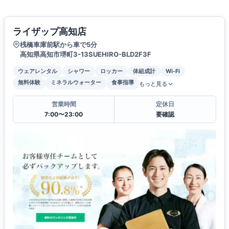
ライザップ高知店
桟橋車庫前駅から車で5分
高知県高知市堺町3-13SUEHIRO-BLD2F3F
ウェアレンタル
シャワー
ロッカー
体組成計
Wi-Fi
無料体験
ミネラルウォーター
食事指導
もっと見る
営業時間
定休日
7:00〜23:00
要確認