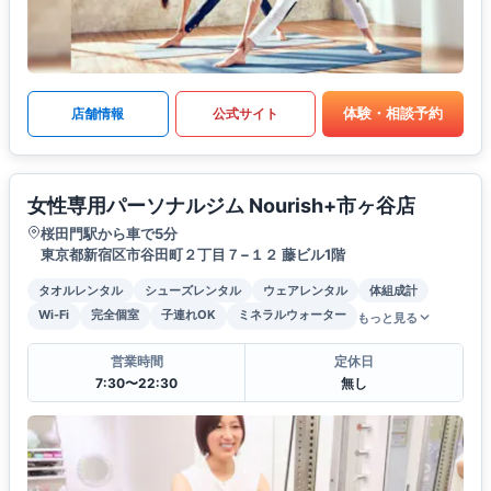
体験・相談予約
店舗情報
公式サイト
女性専用パーソナルジム Nourish+市ヶ谷店
桜田門駅から車で5分
東京都新宿区市谷田町２丁目７−１２ 藤ビル1階
タオルレンタル
シューズレンタル
ウェアレンタル
体組成計
Wi-Fi
完全個室
子連れOK
ミネラルウォーター
もっと見る
営業時間
定休日
7:30〜22:30
無し