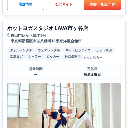
体験・相談予約
店舗情報
公式サイト
ホットヨガスタジオ LAVA市ヶ谷店
桜田門駅から車で5分
東京都新宿区市谷八幡町13東京洋服会館5F
タオルレンタル
ウェアレンタル
マットピラティス
ホットヨガ
常温ヨガ
シャワー
ロッカー
他店舗利用
もっと見る
営業時間
定休日
ー
毎週金曜日