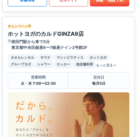
キャンペーン中
ホットヨガのカルドGINZA9店
桜田門駅から車で3分
東京都中央区銀座8ー7銀座ナイン2号館2F
タオルレンタル
サウナ
マシンピラティス
ホットヨガ
グループヨガ
シャワー
ロッカー
他店舗利用
もっと見る
営業時間
定休日
火・木 7:00〜22:30
毎月5日