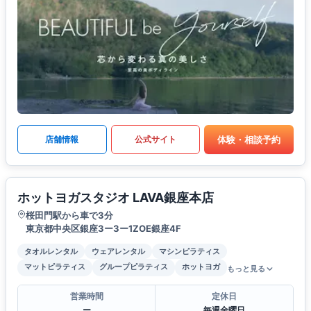
体験・相談予約
店舗情報
公式サイト
ホットヨガスタジオ LAVA銀座本店
桜田門駅から車で3分
東京都中央区銀座3ー3ー1ZOE銀座4F
タオルレンタル
ウェアレンタル
マシンピラティス
マットピラティス
グループピラティス
ホットヨガ
もっと見る
営業時間
定休日
ー
毎週金曜日