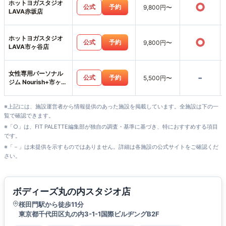
ホットヨガスタジオ
○
公式
予約
9,800円〜
LAVA赤坂店
ホットヨガスタジオ
○
公式
予約
9,800円〜
LAVA市ヶ谷店
女性専用パーソナル
-
公式
予約
5,500円〜
ジム Nourish+市ヶ谷
店
※上記には、施設運営者から情報提供のあった施設を掲載しています。全施設は下の一
覧で確認できます。
※「○」は、FIT PALETTE編集部が独自の調査・基準に基づき、特におすすめする項目
です。
※「－」は未提供を示すものではありません。詳細は各施設の公式サイトをご確認くだ
さい。
ボディーズ丸の内スタジオ店
桜田門駅から徒歩11分
東京都千代田区丸の内3-1-1国際ビルヂングB2F