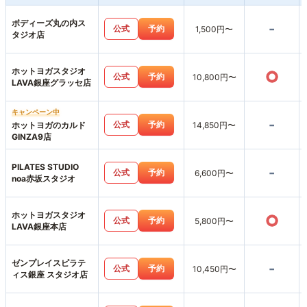
ボディーズ丸の内ス
-
公式
予約
1,500円〜
タジオ店
ホットヨガスタジオ
○
公式
予約
10,800円〜
LAVA銀座グラッセ店
キャンペーン中
-
公式
予約
ホットヨガのカルド
14,850円〜
GINZA9店
PILATES STUDIO
-
公式
予約
6,600円〜
noa赤坂スタジオ
ホットヨガスタジオ
○
公式
予約
5,800円〜
LAVA銀座本店
ゼンプレイスピラテ
-
公式
予約
10,450円〜
ィス銀座 スタジオ店