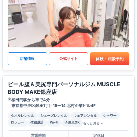
体験・相談予約
店舗情報
公式サイト
ビール腹＆美尻専門パーソナルジム MUSCLE
BODY MAKE銀座店
桜田門駅から車で4分
東京都中央区銀座1丁目15ー14 北村企業ビル4F
タオルレンタル
シューズレンタル
ウェアレンタル
シャワー
ロッカー
体組成計
Wi-Fi
子連れOK
もっと見る
営業時間
定休日