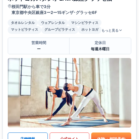
桜田門駅から車で3分
東京都中央区銀座3ー2ー15ギンザ･グラッセ6F
タオルレンタル
ウェアレンタル
マシンピラティス
マットピラティス
グループピラティス
ホットヨガ
もっと見る
営業時間
定休日
ー
毎週木曜日
体験・相談予約
店舗情報
公式サイト