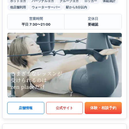
ホットヨガ
パーソナルヨガ
グループヨガ
ロッカー
体組成計
他店舗利用
ウォーターサーバー
駅から5分以内
営業時間
定休日
平日 7:30〜21:00
要確認
体験・相談予約
店舗情報
公式サイト