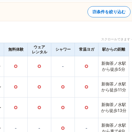
条件を絞り込む
スクロールできます 
ウェア
無料体験
シャワー
常温ヨガ
駅からの距離
レンタル
新御茶ノ水駅
〜
○
○
-
○
から徒歩5分
新御茶ノ水駅
〜
○
○
○
○
から徒歩11分
新御茶ノ水駅
〜
○
○
○
○
から徒歩13分
新御茶ノ水駅
〜
-
-
○
-
から車で4分