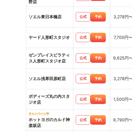
野店
ソエル東日本橋店
3,278円
公式
予約
ヤード人形町スタジオ
7,700円
公式
予約
ゼンプレイスピラティ
9,625円
公式
予約
ス人形町スタジオ店
ソエル浅草田原町店
3,278円
公式
予約
ボディーズ丸の内スタ
1,500円
公式
予約
ジオ店
キャンペーン中
ホットヨガのカルド神
9,790円
公式
予約
楽坂店