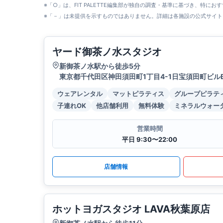
※「○」は、FIT PALETTE編集部が独自の調査・基準に基づき、特にお
※「－」は未提供を示すものではありません。詳細は各施設の公式サイト
ヤード御茶ノ水スタジオ
新御茶ノ水駅から徒歩5分
東京都千代田区神田須田町1丁目4-1日宝須田町ビルB
ウェアレンタル
マットピラティス
グループピラテ
子連れOK
他店舗利用
無料体験
ミネラルウォー
営業時間
平日 9:30〜22:00
店舗情報
ホットヨガスタジオ LAVA秋葉原店