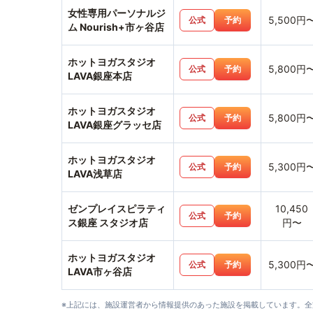
女性専用パーソナルジ
5,500円
公式
予約
ム Nourish+市ヶ谷店
ホットヨガスタジオ
5,800円
公式
予約
LAVA銀座本店
ホットヨガスタジオ
5,800円
公式
予約
LAVA銀座グラッセ店
ホットヨガスタジオ
5,300円
公式
予約
LAVA浅草店
ゼンプレイスピラティ
10,450
公式
予約
ス銀座 スタジオ店
円〜
ホットヨガスタジオ
5,300円
公式
予約
LAVA市ヶ谷店
※上記には、施設運営者から情報提供のあった施設を掲載しています。