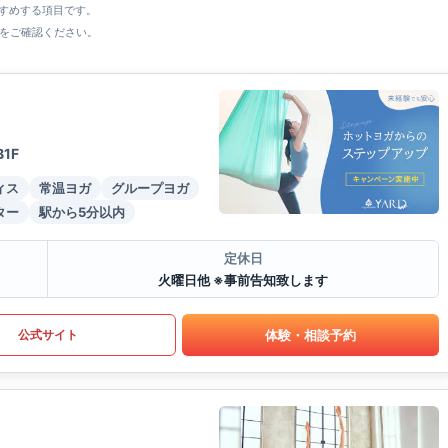
すすめする項目です。
をご確認ください。
1F
ィス
常温ヨガ
グループヨガ
ター
駅から5分以内
定休日
火曜日他 ※事前告知致します
体験・相談予約
公式サイト