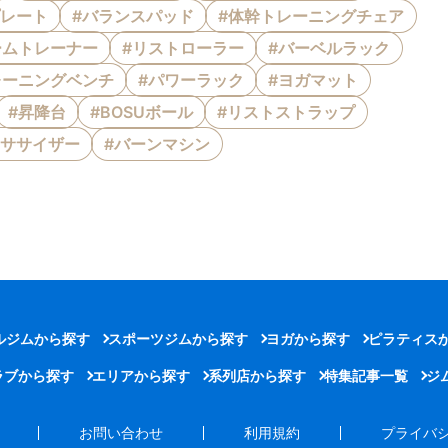
プレート
#バランスパッド
#体幹トレーニングチェア
ームトレーナー
#リストローラー
#バーベルラック
レーニングベンチ
#パワーラック
#ヨガマット
#昇降台
#BOSUボール
#リストストラップ
クササイザー
#バーンマシン
ルジムから探す
スポーツジムから探す
ヨガから探す
ピラティス
ラブから探す
エリアから探す
系列店から探す
特集記事一覧
ジ
お問い合わせ
利用規約
プライバ