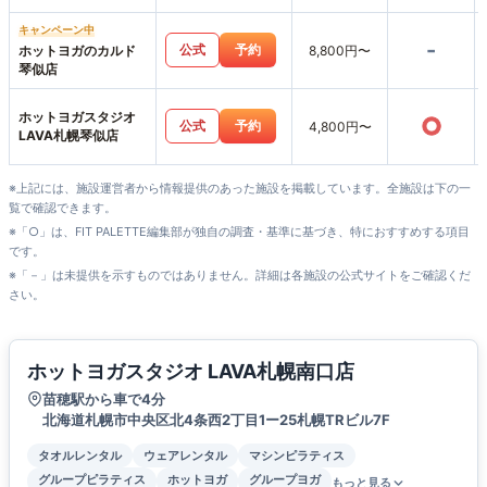
店
キャンペーン中
-
公式
予約
ホットヨガのカルド
8,800円〜
琴似店
ホットヨガスタジオ
○
公式
予約
4,800円〜
LAVA札幌琴似店
※上記には、施設運営者から情報提供のあった施設を掲載しています。全施設は下の一
覧で確認できます。
※「○」は、FIT PALETTE編集部が独自の調査・基準に基づき、特におすすめする項目
です。
※「－」は未提供を示すものではありません。詳細は各施設の公式サイトをご確認くだ
さい。
ホットヨガスタジオ LAVA札幌南口店
苗穂駅から車で4分
北海道札幌市中央区北4条西2丁目1ー25札幌TRビル7F
タオルレンタル
ウェアレンタル
マシンピラティス
グループピラティス
ホットヨガ
グループヨガ
もっと見る