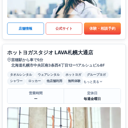
体験・相談予約
店舗情報
公式サイト
ホットヨガスタジオ LAVA札幌大通店
苗穂駅から車で5分
北海道札幌市中央区南3条西4丁目12ー1アルシュビル8F
タオルレンタル
ウェアレンタル
ホットヨガ
グループヨガ
シャワー
ロッカー
他店舗利用
無料体験
もっと見る
営業時間
定休日
ー
毎週金曜日