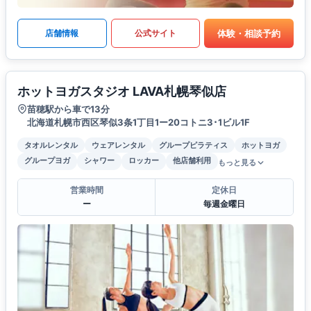
体験・相談予約
店舗情報
公式サイト
ホットヨガスタジオ LAVA札幌琴似店
苗穂駅から車で13分
北海道札幌市西区琴似3条1丁目1ー20コトニ3･1ビル1F
タオルレンタル
ウェアレンタル
グループピラティス
ホットヨガ
グループヨガ
シャワー
ロッカー
他店舗利用
もっと見る
営業時間
定休日
ー
毎週金曜日