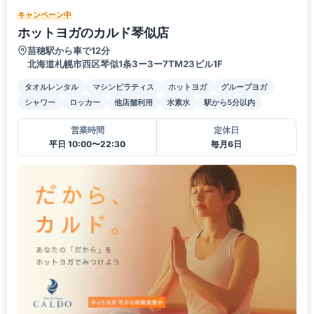
キャンペーン中
ホットヨガのカルド琴似店
苗穂駅から車で12分
北海道札幌市西区琴似1条3ー3ー7TM23ビル1F
タオルレンタル
マシンピラティス
ホットヨガ
グループヨガ
シャワー
ロッカー
他店舗利用
水素水
駅から5分以内
営業時間
定休日
平日 10:00〜22:30
毎月6日