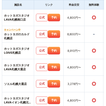
施設名
リンク
料金目安
無料体験
ホットヨガスタジオ
○
公式
予約
4,800円〜
LAVA札幌南口店
キャンペーン中
-
公式
予約
ホットヨガのカルド
8,800円〜
札幌店
ホットヨガスタジオ
○
公式
予約
8,910円〜
LOIVE札幌店
ホットヨガスタジオ
○
公式
予約
4,800円〜
LAVA札幌大通店
○
公式
予約
ソエル札幌大通店
3,278円〜
ホットヨガスタジオ
○
公式
予約
4,800円〜
LAVAイオン札幌元町