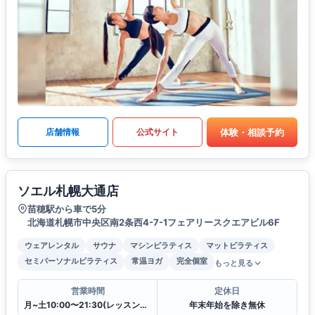
体験・相談予約
店舗情報
公式サイト
ソエル札幌大通店
苗穂駅から車で5分
北海道札幌市中央区南2条西4-7-1フェアリースクエアビル6F
ウェアレンタル
サウナ
マシンピラティス
マットピラティス
セミパーソナルピラティス
常温ヨガ
完全個室
もっと見る
営業時間
定休日
月~土10:00〜21:30(レッスンは21:00まで),日祝10:30〜20:30(レッスンは20:00まで)
年末年始を除き無休